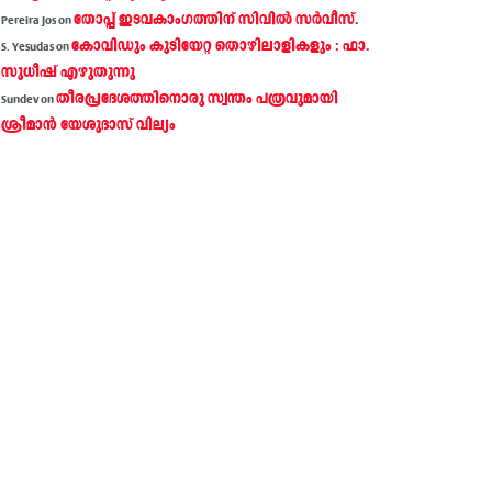
തോപ്പ് ഇടവകാംഗത്തിന് സിവിൽ സർവീസ്.
Pereira Jos
on
കോവിഡും കുടിയേറ്റ തൊഴിലാളികളും : ഫാ.
S. Yesudas
on
സുധീഷ് എഴുതുന്നു
തീരപ്രദേശത്തിനൊരു സ്വന്തം പത്രവുമായി
Sundev
on
ശ്രീമാന്‍ യേശുദാസ് വില്യം