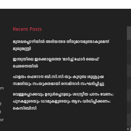
Recent Posts
മുതലപ്പൊഴിയിൽ അടിയന്തര തീരുമാനമുണ്ടാകുമെന്ന്
മുഖ്യമന്ത്രി
ഇന്ത്യയിലെ ഇക്കൊല്ലത്തെ ‘മാർച്ച് ഫോർ ലൈഫ്’
ചെന്നൈയിൽ
പാളയം ഫെറോന ബി.സി.സി-യും കുടുബ ശുശ്രൂഷ
സമതിയും സംയുക്തമായി സെമിനാർ സംഘടിപ്പിച്ചു
am
വെള്ളപ്പൊക്കവും ഉരുള്‍പ്പൊട്ടലും ശാസ്ത്രീയ പഠനം വേണം;
പുഴകളുടെയും ഡാമുകളുടെയും ആഴം വര്‍ധിപ്പിക്കണം:
d
കെസിബിസി
t
or
« 