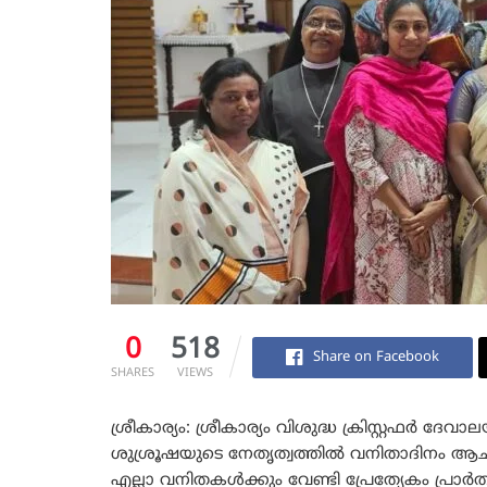
0
518
Share on Facebook
SHARES
VIEWS
ശ്രീകാര്യം: ശ്രീകാര്യം വിശുദ്ധ ക്രിസ്റ്റഫർ
ശുശ്രൂഷയുടെ നേതൃത്വത്തിൽ വനിതാദിനം ആചര
എല്ലാ വനിതകൾക്കും വേണ്ടി പ്രേത്യേകം പ്രാർ