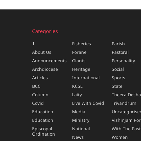
Categories
1
Fisheries
Parish
About Us
Forane
Pastoral
Announcements
Giants
Personality
Archdiocese
Heritage
Social
Articles
International
Sports
BCC
KCSL
State
Column
Laity
Theera Desh
Covid
Live With Covid
Trivandrum
Education
Media
Uncategorise
Education
Ministry
Vizhinjam Por
Episcopal
National
With The Past
Ordination
News
Women