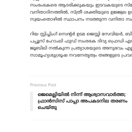
സംരംഭകരെ ആദരിക്കുകയും ഇടവകയുടെ സ്
വനിതാദിനത്തിൽ, സ്ത്രീ ശക്തിയുടെ ഉജ്ജ്വ
സ്വയംതൊഴിൽ സ്ഥാപനം നടത്തുന്ന വനിതാ സം
റിയ സ്റ്റിച്ചിംഗ് സെന്റർ ഉടമ ജെസ്സി സേവിയർ, ബ
പപ്പൂസ് ഹോംലി ഫുഡ് സംരഭക ദിവ്യ ഫ്രെഡി എ
ജൂബിലി നൽകുന്ന പ്രത്യാശയുടെ അനുഭവം എല
സാമൂഹ്യശുശ്രൂഷ നവനേതൃത്വം തങ്ങളുടെ പ്രവർത
Previous Post
ജെമെല്ലിയില്‍ നിന്ന് ആശ്വാസവാര്‍ത്ത;
ഫ്രാൻസിസ് പാപ്പാ അപകടനില തരണം
ചെയ്തു