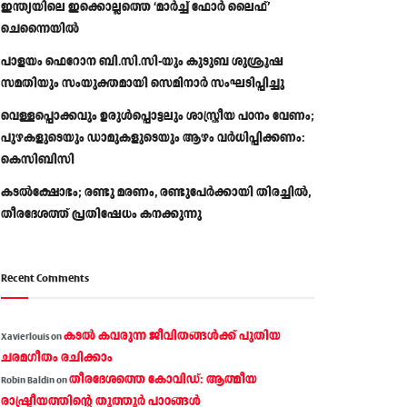
ഇന്ത്യയിലെ ഇക്കൊല്ലത്തെ ‘മാർച്ച് ഫോർ ലൈഫ്’
ചെന്നൈയിൽ
പാളയം ഫെറോന ബി.സി.സി-യും കുടുബ ശുശ്രൂഷ
സമതിയും സംയുക്തമായി സെമിനാർ സംഘടിപ്പിച്ചു
വെള്ളപ്പൊക്കവും ഉരുള്‍പ്പൊട്ടലും ശാസ്ത്രീയ പഠനം വേണം;
പുഴകളുടെയും ഡാമുകളുടെയും ആഴം വര്‍ധിപ്പിക്കണം:
കെസിബിസി
കടൽക്ഷോഭം; രണ്ടു മരണം, രണ്ടുപേർക്കായി തിരച്ചിൽ,
തീരദേശത്ത് പ്രതിഷേധം കനക്കുന്നു
Recent Comments
കടല്‍ കവരുന്ന ജീവിതങ്ങള്‍ക്ക് പുതിയ
Xavierlouis
on
ചരമഗീതം രചിക്കാം
തീരദേശത്തെ കോവിഡ്: ആത്മീയ
Robin Baldin
on
രാഷ്ട്രീയത്തിന്റെ തൂത്തൂര്‍ പാഠങ്ങൾ