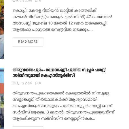
9 July 2026
0
കൊച്ചി: കേരള റീജിയൻ ലാറ്റിൻ കാത്തലിക്
കൗൺസിലിന്റെ (കെആർഎൽസിസി) 47-ാം ജനറൽ
അസംബ്ലി ജൂലൈ 10 മുതൽ 12 വരെ ഇടക്കൊച്ചി
ആൽഫാ പാസ്റ്ററൽ സെന്ററിൽ നടക്കും....
DETAILS
READ MORE
തിരുവനന്തപുരം – വേളാങ്കണ്ണി പുതിയ സൂപ്പർ ഫാസ്റ്റ്
സർവീസുമായി കെഎസ്ആർടിസി
3 July 2026
0
തിരുവനന്തപുരം: തെക്കൻ കേരളത്തിൽ നിന്നുള്ള
വേളാങ്കണ്ണി തീർത്ഥാടകർക്ക് ആശ്വാസമായി
കെഎസ്ആർടിസിയുടെ പുതിയ സൂപ്പർ ഫാസ്റ്റ് ബസ്
സർവീസ് ജൂലൈ 3 മുതൽ. തിരുവനന്തപുരത്തുനിന്ന്
ആരംഭിക്കുന്ന സർവീസിന് നെയ്യാറ്റിൻകര...