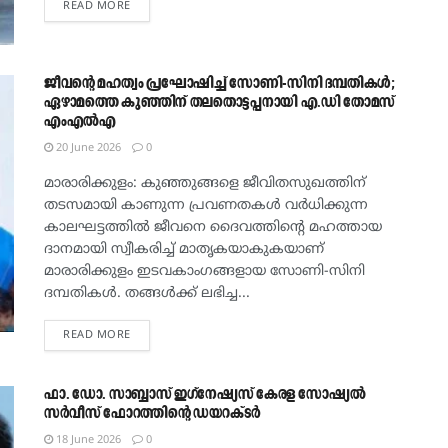
DETAILS
READ MORE
ജീവന്റെ മഹത്വം പ്രഘോഷിച്ച് സോണി-സിനി ദമ്പതികൾ;
ഏഴാമത്തെ കുഞ്ഞിന് തലതൊട്ടപ്പനായി എ.ഡി തോമസ്
എംഎൽഎ
20 June 2026
0
മാരാരിക്കുളം: കുഞ്ഞുങ്ങളെ ജീവിതസുഖത്തിന്
തടസമായി കാണുന്ന പ്രവണതകൾ വർധിക്കുന്ന
കാലഘട്ടത്തിൽ ജീവനെ ദൈവത്തിന്റെ മഹത്തായ
ദാനമായി സ്വീകരിച്ച് മാതൃകയാകുകയാണ്
മാരാരിക്കുളം ഇടവകാംഗങ്ങളായ സോണി-സിനി
ദമ്പതികൾ. തങ്ങൾക്ക് ലഭിച്ച...
DETAILS
READ MORE
ഫാ. ഡോ. സാബ്ബാസ് ഇഗ്‌നേഷ്യസ് കേരള സോഷ്യൽ
സർവീസ് ഫോറത്തിന്റെ ഡയറക്‌ടര്‍
18 June 2026
0