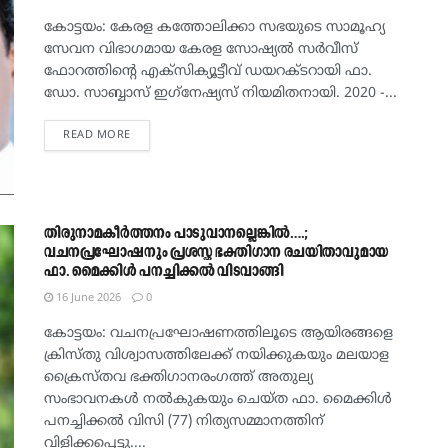
കോട്ടയം: കേരള കത്തോലിക്കാ സഭയുടെ സാമൂഹ്യ
സേവന വിഭാഗമായ കേരള സോഷ്യൽ സർവീസ്
ഫോറത്തിന്റെ എക്സിക്യൂട്ടീവ് ഡയറക്‌ടറായി ഫാ.
ഡോ. സാബ്ബാസ് ഇഗ്‌നേഷ്യസ് നിയമിതനായി. 2020 -...
DETAILS
READ MORE
തിരുനാമകീര്‍ത്തനം പാടുവാനല്ലെങ്കില്‍….;
വചനപ്രഘോഷനും പ്രശസ്ത ഭക്തിഗാന രചയിതാവുമായ
ഫാ. മൈക്കിൾ പനച്ചിക്കൽ വിടവാങ്ങി
16 June 2026
0
കോട്ടയം: വചനപ്രഘോഷണത്തിലൂടെ ആയിരങ്ങളെ
ക്രിസ്തു വിശ്വാസത്തിലേക്ക് നയിക്കുകയും മലയാള
ക്രൈസ്‌തവ ഭക്തിഗാനരംഗത്ത് അതുല്യ
സംഭാവനകൾ നൽകുകയും ചെയ്ത ഫാ. മൈക്കിൾ
പനച്ചിക്കൽ വിസി (77) നിത്യസമ്മാനത്തിന്
വിളിക്കപ്പെട്ടു....