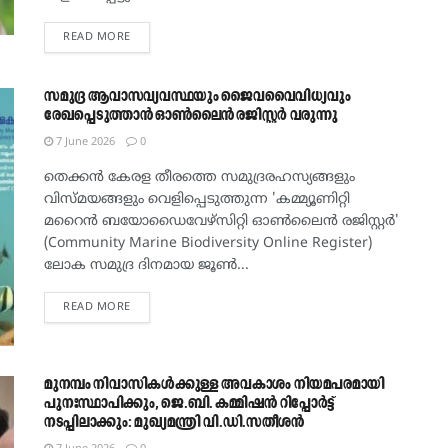
DETAILS
READ MORE
സമുദ്ര ആവാസവ്യവസ്ഥയും ജൈവവൈവിധ്യവും
രേഖപ്പെടുത്താൻ ഓൺലൈൻ രജിസ്റ്റർ വരുന്നു
7 June 2026
0
തെക്കൻ കേരള തീരത്തെ സമുദ്രരഹസ്യങ്ങളും
വിസ്മയങ്ങളും വെളിപ്പെടുത്തുന്ന 'കമ്മ്യൂണിറ്റി
മറൈൻ ബയോഡൈവേഴ്സിറ്റി ഓൺലൈൻ രജിസ്റ്റർ'
(Community Marine Biodiversity Online Register)
ലോക സമുദ്ര ദിനമായ ജൂൺ...
DETAILS
READ MORE
മുനമ്പം നിവാസികൾക്കുള്ള അവകാശം നിയമപരമായി
പുനഃസ്ഥാപിക്കും, ജെ.ബി. കമ്മിഷൻ റിപ്പോർട്ട്
നടപ്പിലാക്കും: മുഖ്യമന്ത്രി വി.ഡി.സതീശൻ