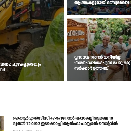
ആശങ്കകളുമായി മത്സ്യമേഖല
വൃദ്ധ സദനങ്ങള്‍ ഇനിയില്ല;
‘സ്‌നേഹാലയം’ എന്ന് പേരു മാറ്റ
നം വേണം; പുഴകളുടെയും
സര്‍ക്കാര്‍ ഉത്തരവ്
ിസി
കെആർഎൽസിസി 47-ാം ജനറൽ അസംബ്ലി ജൂലൈ 10
മുതൽ 12 വരെ ഇടക്കൊച്ചി ആൽഫാ പാസ്റ്ററൽ സെന്ററിൽ