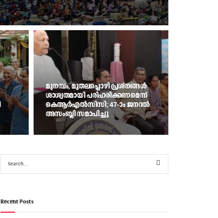
മുനമ്പം, മുതലപ്പൊഴി പ്രശ്നങ്ങള്‍
ശാശ്വതമായി പരിഹരിക്കണമെന്ന്
ി
കെആര്‍എല്‍സിസി; 47-ാം ജനറല്‍
അസംബ്ലി സമാപിച്ചു
Recent Posts