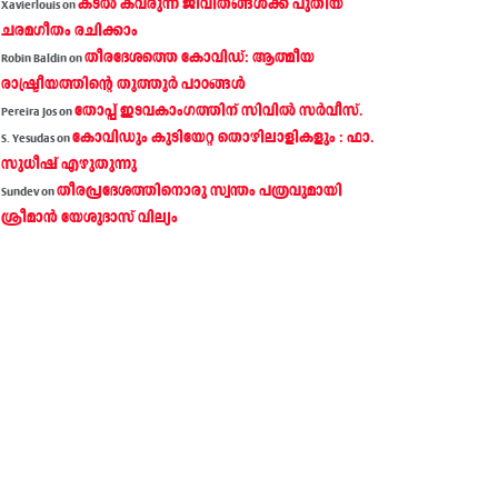
കടല്‍ കവരുന്ന ജീവിതങ്ങള്‍ക്ക് പുതിയ
Xavierlouis
on
ചരമഗീതം രചിക്കാം
തീരദേശത്തെ കോവിഡ്: ആത്മീയ
Robin Baldin
on
രാഷ്ട്രീയത്തിന്റെ തൂത്തൂര്‍ പാഠങ്ങൾ
തോപ്പ് ഇടവകാംഗത്തിന് സിവിൽ സർവീസ്.
Pereira Jos
on
കോവിഡും കുടിയേറ്റ തൊഴിലാളികളും : ഫാ.
S. Yesudas
on
സുധീഷ് എഴുതുന്നു
തീരപ്രദേശത്തിനൊരു സ്വന്തം പത്രവുമായി
Sundev
on
ശ്രീമാന്‍ യേശുദാസ് വില്യം