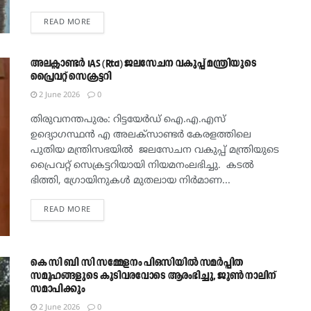
DETAILS
READ MORE
അലക്സാണ്ടർ IAS (Rtd) ജലസേചന വകുപ്പ് മന്ത്രിയുടെ
പ്രൈവറ്റ് സെക്രട്ടറി
2 June 2026
0
തിരുവനന്തപുരം: റിട്ടയേർഡ് ഐ.എ.എസ്
ഉദ്യൊഗസ്ഥൻ എ അലക്സാണ്ടർ കേരളത്തിലെ
പുതിയ മന്ത്രിസഭയിൽ ജലസേചന വകുപ്പ് മന്ത്രിയുടെ
പ്രൈവറ്റ് സെക്രട്ടറിയായി നിയമനംലഭിച്ചു. കടൽ
ഭിത്തി, ഗ്രോയിനുകൾ മുതലായ നിർമാണ...
DETAILS
READ MORE
കെ സി ബി സി സമ്മേളനം പിഒസിയില്‍ സമർപ്പിത
സമൂഹങ്ങളുടെ കൂടിവരവോടെ ആരംഭിച്ചു, ജൂൺ നാലിന്‌
സമാപിക്കും
2 June 2026
0