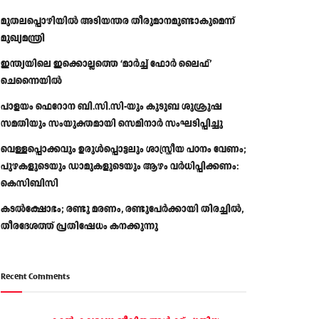
മുതലപ്പൊഴിയിൽ അടിയന്തര തീരുമാനമുണ്ടാകുമെന്ന്
മുഖ്യമന്ത്രി
ഇന്ത്യയിലെ ഇക്കൊല്ലത്തെ ‘മാർച്ച് ഫോർ ലൈഫ്’
ചെന്നൈയിൽ
പാളയം ഫെറോന ബി.സി.സി-യും കുടുബ ശുശ്രൂഷ
സമതിയും സംയുക്തമായി സെമിനാർ സംഘടിപ്പിച്ചു
വെള്ളപ്പൊക്കവും ഉരുള്‍പ്പൊട്ടലും ശാസ്ത്രീയ പഠനം വേണം;
പുഴകളുടെയും ഡാമുകളുടെയും ആഴം വര്‍ധിപ്പിക്കണം:
കെസിബിസി
കടൽക്ഷോഭം; രണ്ടു മരണം, രണ്ടുപേർക്കായി തിരച്ചിൽ,
തീരദേശത്ത് പ്രതിഷേധം കനക്കുന്നു
Recent Comments