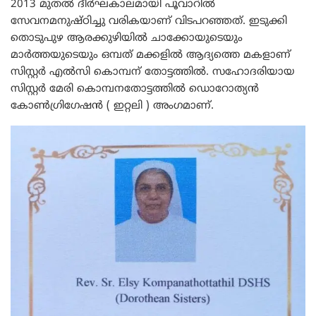
2013 മുതൽ ദീർഘകാലമായി പൂവാറിൽ
സേവനമനുഷ്ഠിച്ചു വരികയാണ് വിടപറഞ്ഞത്. ഇടുക്കി
തൊടുപുഴ ആരക്കുഴിയിൽ ചാക്കോയുടെയും
മാർത്തയുടെയും ഒമ്പത് മക്കളിൽ ആദ്യത്തെ മകളാണ്‌
സിസ്റ്റർ എൽസി കൊമ്പന് തോട്ടത്തിൽ. സഹോദരിയായ
സിസ്റ്റർ മേരി കൊമ്പനതോട്ടത്തിൽ ഡൊറോത്യൻ
കോൺഗ്രിഗേഷൻ ( ഇറ്റലി ) അംഗമാണ്.