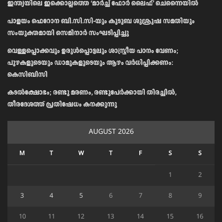
ഇന്ത്യയിലെ ഇക്കൊല്ലത്തെ ‘മാർച്ച് ഫോർ ലൈഫ്’ ചെന്നൈയിൽ
പാളയം ഫെറോന ബി.സി.സി-യും കുടുബ ശുശ്രൂഷ സമതിയും
സംയുക്തമായി സെമിനാർ സംഘടിപ്പിച്ചു
വെള്ളപ്പൊക്കവും ഉരുള്‍പ്പൊട്ടലും ശാസ്ത്രീയ പഠനം വേണം;
പുഴകളുടെയും ഡാമുകളുടെയും ആഴം വര്‍ധിപ്പിക്കണം:
കെസിബിസി
കടൽക്ഷോഭം; രണ്ടു മരണം, രണ്ടുപേർക്കായി തിരച്ചിൽ,
തീരദേശത്ത് പ്രതിഷേധം കനക്കുന്നു
AUGUST 2026
M
T
W
T
F
S
S
1
2
3
4
5
6
7
8
9
10
11
12
13
14
15
16