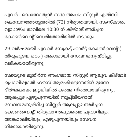
SHARES
പൂവർ : ഡൊറോത്യൻ സഭാ അംഗം സിസ്റ്റർ എൽസി
കൊമ്പനത്തോട്ടത്തിൽ (72) നിര്യാതയായി. സംസ്കാരം
വ്യാഴാഴ്ച രാവിലെ 10:30 ന് കീഴ്മാട് അർച്ചന
കോൺവെന്റ് സെമിത്തേരിയിൽ നടക്കും.
29 വർഷമായി പൂവാർ സേക്രട്ട് ഹാർട്ട് കോൺവെന്റ് (
തിരുഹൃദയ മഠം ) അംഗമായി സേവനമനുഷ്ഠിച്ചു
വരികയായിരുന്നു.
സഭയുടെ മുതിർന്ന അംഗമായ സിസ്റ്റർ ആലുവ കീഴ്മാട്
പ്രൊവിഷ്യാൽ ഹൗസ് ആരംഭിക്കുന്നതിന് മുന്നേ
ദീർഘകാലം ഇറ്റലിയിൽ കർമ്മ നിരതയായിരുന്നു .
ആലപ്പുഴ എഴുപുന്നയിൽ സുപ്പീരിയറായി
സേവനമനുഷ്ഠിച്ച സിസ്റ്റർ ആലപ്പുഴ അർച്ചന
കോൺവെന്റ്, തിരുവനന്തപുരത്തെ പൂവാറിലും,
അങ്കമാലിയിലും, എഴുപുന്നയിലും സേവന
നിരതയായിരുന്നു.