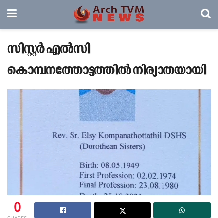
സിസ്റ്റർ എൽസി
കൊമ്പനത്തോട്ടത്തിൽ നിര്യാതയായി
0