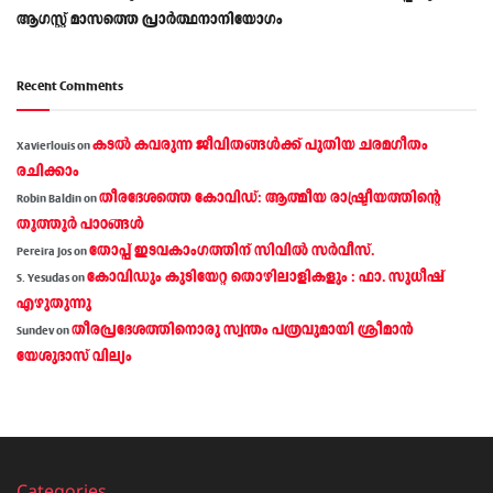
ആഗസ്റ്റ് മാസത്തെ പ്രാര്‍ത്ഥനാനിയോഗം
Recent Comments
കടല്‍ കവരുന്ന ജീവിതങ്ങള്‍ക്ക് പുതിയ ചരമഗീതം
Xavierlouis
on
രചിക്കാം
തീരദേശത്തെ കോവിഡ്: ആത്മീയ രാഷ്ട്രീയത്തിന്റെ
Robin Baldin
on
തൂത്തൂര്‍ പാഠങ്ങൾ
തോപ്പ് ഇടവകാംഗത്തിന് സിവിൽ സർവീസ്.
Pereira Jos
on
കോവിഡും കുടിയേറ്റ തൊഴിലാളികളും : ഫാ. സുധീഷ്
S. Yesudas
on
എഴുതുന്നു
തീരപ്രദേശത്തിനൊരു സ്വന്തം പത്രവുമായി ശ്രീമാന്‍
Sundev
on
യേശുദാസ് വില്യം