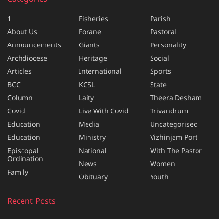
Categories
1
Fisheries
Parish
About Us
Forane
Pastoral
Announcements
Giants
Personality
Archdiocese
Heritage
Social
Articles
International
Sports
BCC
KCSL
State
Column
Laity
Theera Desham
Covid
Live With Covid
Trivandrum
Education
Media
Uncategorised
Education
Ministry
Vizhinjam Port
Episcopal
National
With The Pastor
Ordination
News
Women
Family
Obituary
Youth
Recent Posts