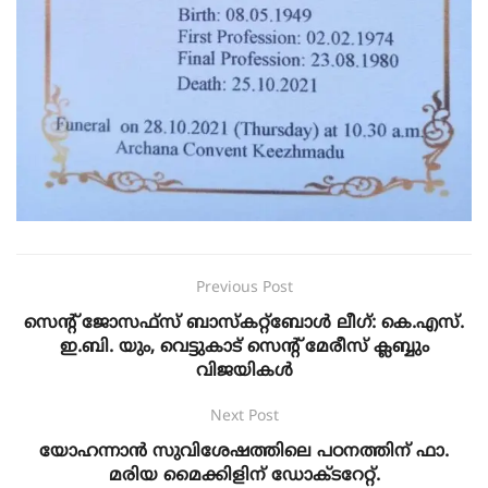
Previous Post
സെൻ്റ് ജോസഫ്സ് ബാസ്കറ്റ്ബോൾ ലീഗ്: കെ.എസ്.
ഇ.ബി. യും, വെട്ടുകാട് സെൻ്റ് മേരീസ് ക്ലബ്ബും
വിജയികൾ
Next Post
യോഹന്നാൻ സുവിശേഷത്തിലെ പഠനത്തിന് ഫാ.
മരിയ മൈക്കിളിന് ഡോക്ടറേറ്റ്.