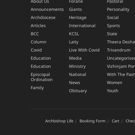
About Us
Forane
Pastoral
Announcements
Giants
Personality
Archdiocese
Heritage
Social
Articles
International
Sports
BCC
KCSL
State
Column
Laity
Theera Desh
Covid
Live With Covid
Trivandrum
Education
Media
Uncategorise
Education
Ministry
Vizhinjam Por
Episcopal
National
With The Past
Ordination
News
Women
Family
Obituary
Youth
Archbishop Life
Booking Form
Cart
Chec