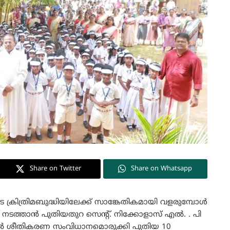
Share on Twitter
Share on Whatsapp
 ക്രിത്രിമബുദ്ധിയിലേക്ക് സാങ്കേതികമായി വളരുമ്പോൾ
 നടത്താൻ പുതിയതുറ സെന്റ്. നിക്കോളാസ് എൽ. . പി
 ലാബിൽ ശീതികരണ സംവിധാനമൊരുക്കി പുതിയ 10