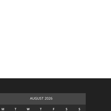
AUGUST 2026
M
T
W
T
F
S
S