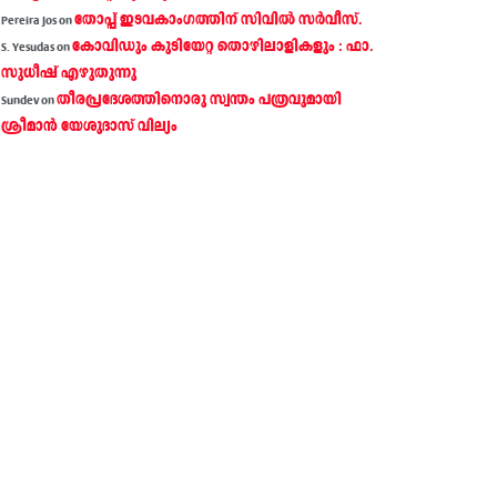
തോപ്പ് ഇടവകാംഗത്തിന് സിവിൽ സർവീസ്.
Pereira Jos
on
കോവിഡും കുടിയേറ്റ തൊഴിലാളികളും : ഫാ.
S. Yesudas
on
സുധീഷ് എഴുതുന്നു
തീരപ്രദേശത്തിനൊരു സ്വന്തം പത്രവുമായി
Sundev
on
ശ്രീമാന്‍ യേശുദാസ് വില്യം