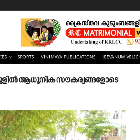
IES
SPORTS
VINIMAYA PUBLICATIONS
JEEVANUM VELI
 സ്കൂളിൽ ആധൂനിക സൗകര്യങ്ങളോടെ