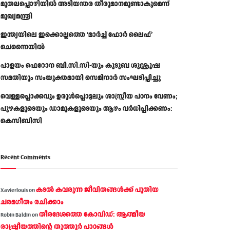
മുതലപ്പൊഴിയിൽ അടിയന്തര തീരുമാനമുണ്ടാകുമെന്ന്
മുഖ്യമന്ത്രി
ഇന്ത്യയിലെ ഇക്കൊല്ലത്തെ ‘മാർച്ച് ഫോർ ലൈഫ്’
ചെന്നൈയിൽ
പാളയം ഫെറോന ബി.സി.സി-യും കുടുബ ശുശ്രൂഷ
സമതിയും സംയുക്തമായി സെമിനാർ സംഘടിപ്പിച്ചു
വെള്ളപ്പൊക്കവും ഉരുള്‍പ്പൊട്ടലും ശാസ്ത്രീയ പഠനം വേണം;
പുഴകളുടെയും ഡാമുകളുടെയും ആഴം വര്‍ധിപ്പിക്കണം:
കെസിബിസി
Recent Comments
കടല്‍ കവരുന്ന ജീവിതങ്ങള്‍ക്ക് പുതിയ
Xavierlouis
on
ചരമഗീതം രചിക്കാം
തീരദേശത്തെ കോവിഡ്: ആത്മീയ
Robin Baldin
on
രാഷ്ട്രീയത്തിന്റെ തൂത്തൂര്‍ പാഠങ്ങൾ