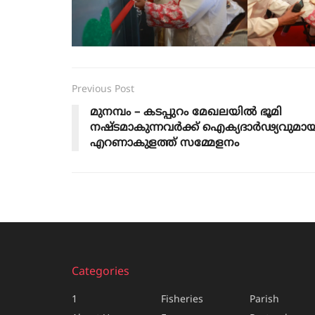
Previous Post
മുനമ്പം – കടപ്പുറം മേഖലയില്‍ ഭൂമി
നഷ്ടമാകുന്നവര്‍ക്ക് ഐക്യദാര്‍ഢ്യവുമാ
എറണാകുളത്ത് സമ്മേളനം
Categories
1
Fisheries
Parish