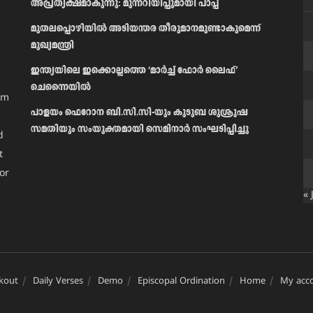
അപ്രത്യക്ഷമാകുന്നു: മുന്നറിയിപ്പുമായി പാപ്പ
മുതലപ്പൊഴിയിൽ അടിയന്തര തീരുമാനമുണ്ടാകുമെന്ന്
മുഖ്യമന്ത്രി
ഇന്ത്യയിലെ ഇക്കൊല്ലത്തെ ‘മാർച്ച് ഫോർ ലൈഫ്’
ചെന്നൈയിൽ
am
പാളയം ഫെറോന ബി.സി.സി-യും കുടുബ ശുശ്രൂഷ
സമതിയും സംയുക്തമായി സെമിനാർ സംഘടിപ്പിച്ചു
d
t
or
« 
kout
Daily Verses
Demo
Episcopal Ordination
Home
My acc