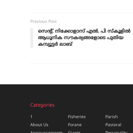
Previous Post
സെന്റ്. നിക്കോളാസ് എൽ. പി സ്കൂളിൽ
ആധൂനിക സൗകര്യങ്ങളോടെ പുതിയ
കമ്പ്യൂട്ടർ ലാബ്
Categories
1
Fisheries
Parish
About Us
Forane
Pastoral