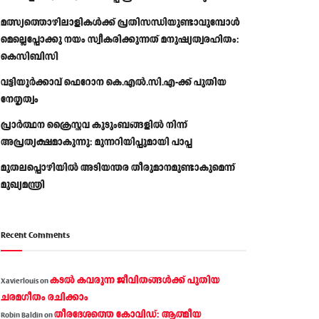
മത്സ്യത്തൊഴിലാളികള്‍ക്ക് പ്രതിസന്ധിയുണ്ടാവുമ്പോള്‍
മെല്ലെപ്പോക്കു നയം സ്വീകരിക്കുന്നത് മനുഷ്യത്വരഹിതം:
കെസിബിസി
വട്ടിയൂർക്കാവ് ഫെറോന കെ.എൽ.സി.എ-ക്ക് പുതിയ
നേതൃത്വം
പ്രാര്‍ത്ഥന ക്രൈസ്തവ കുടുംബങ്ങളില്‍ നിന്ന്
അപ്രത്യക്ഷമാകുന്നു: മുന്നറിയിപ്പുമായി പാപ്പ
മുതലപ്പൊഴിയിൽ അടിയന്തര തീരുമാനമുണ്ടാകുമെന്ന്
മുഖ്യമന്ത്രി
Recent Comments
കടല്‍ കവരുന്ന ജീവിതങ്ങള്‍ക്ക് പുതിയ
Xavierlouis
on
ചരമഗീതം രചിക്കാം
തീരദേശത്തെ കോവിഡ്: ആത്മീയ
Robin Baldin
on