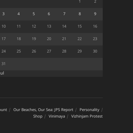
1
2
3
4
5
6
7
8
9
10
11
12
13
14
15
16
17
18
19
20
21
22
23
24
25
26
27
28
29
30
31
Jul
ount
Our Beaches, Our Sea: JPS Report
Personality
Shop
Vinimaya
Vizhinjam Protest