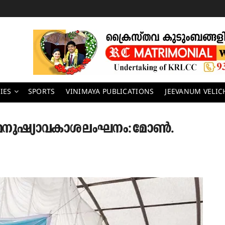
IES
SPORTS
VINIMAYA PUBLICATIONS
JEEVANUM VELI
്ത മനുഷ്യാവകാശ ലംഘനം: മോണ്‍.