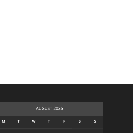
AUGUST 2026
M
T
W
T
F
S
S