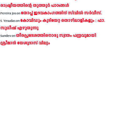
രാഷ്ട്രീയത്തിന്റെ തൂത്തൂര്‍ പാഠങ്ങൾ
തോപ്പ് ഇടവകാംഗത്തിന് സിവിൽ സർവീസ്.
Pereira Jos
on
കോവിഡും കുടിയേറ്റ തൊഴിലാളികളും : ഫാ.
S. Yesudas
on
സുധീഷ് എഴുതുന്നു
തീരപ്രദേശത്തിനൊരു സ്വന്തം പത്രവുമായി
Sundev
on
ശ്രീമാന്‍ യേശുദാസ് വില്യം