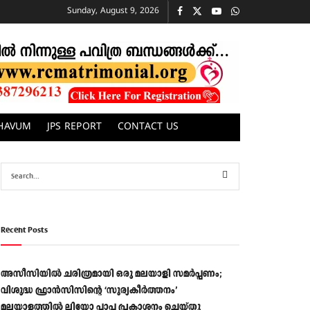
Sunday, August 9, 2026
CHAVUM
JPS REPORT
CONTACT US
Recent Posts
അസീസിയിൽ ചരിത്രമായി ഒരു മലയാളി സമർപ്പണം;
വിശുദ്ധ ഫ്രാൻസിസിന്റെ ‘സൂര്യകീർത്തനം’
മലയാളത്തിൽ ലിയോ പാപ്പ പ്രകാശനം ചെയ്തു