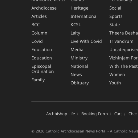
Announcements
Giants
Personality
Archdiocese
Heritage
Social
Articles
International
Sports
BCC
KCSL
State
Column
Laity
Theera Desh
Covid
Live With Covid
Trivandrum
Education
Media
Uncategorise
Education
Ministry
Vizhinjam Por
Episcopal
National
With The Past
Ordination
News
Women
Family
Obituary
Youth
Archbishop Life
Booking Form
Cart
Chec
© 2026 Catholic Archdiocesan News Portal - A Catholic News