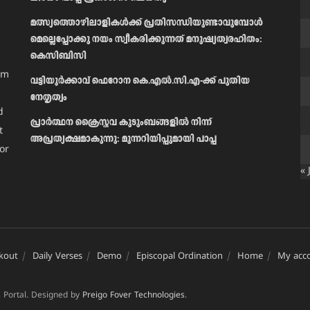
മത്സ്യത്തൊഴിലാളികള്‍ക്ക് പ്രതിസന്ധിയുണ്ടാവുമ്പോള്‍
മെല്ലെപ്പോക്കു നയം സ്വീകരിക്കുന്നത് മനുഷ്യത്വരഹിതം:
കെസിബിസി
am
വട്ടിയൂർക്കാവ് ഫെറോന കെ.എൽ.സി.എ-ക്ക് പുതിയ
നേതൃത്വം
d
പ്രാര്‍ത്ഥന ക്രൈസ്തവ കുടുംബങ്ങളില്‍ നിന്ന്
t
അപ്രത്യക്ഷമാകുന്നു: മുന്നറിയിപ്പുമായി പാപ്പ
or
« 
kout
Daily Verses
Demo
Episcopal Ordination
Home
My acc
 Portal. Designed by
Preigo Fover Technologies
.