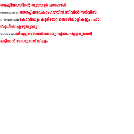
രാഷ്ട്രീയത്തിന്റെ തൂത്തൂര്‍ പാഠങ്ങൾ
തോപ്പ് ഇടവകാംഗത്തിന് സിവിൽ സർവീസ്.
Pereira Jos
on
കോവിഡും കുടിയേറ്റ തൊഴിലാളികളും : ഫാ.
S. Yesudas
on
സുധീഷ് എഴുതുന്നു
തീരപ്രദേശത്തിനൊരു സ്വന്തം പത്രവുമായി
Sundev
on
ശ്രീമാന്‍ യേശുദാസ് വില്യം