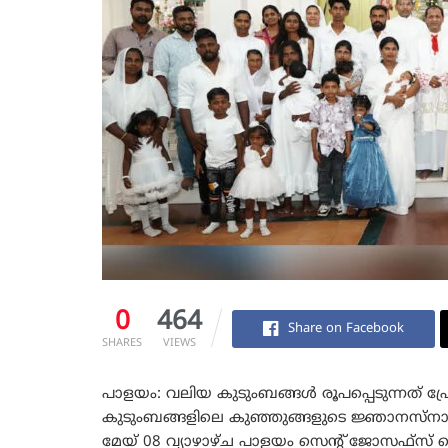
0
464
Share on Facebook
SHARES
VIEWS
പാളയം: വലിയ കുടുംബങ്ങൾ രൂപപ്പെടുന്നത് പ്ര
കുടുംബങ്ങളിലെ കുഞ്ഞുങ്ങളുടെ ജ്ഞാനസ്നാനം
മേയ് 08 വ്യാഴാഴ്ച പാളയം സെന്‍റ് ജോസഫ്സ് മെട