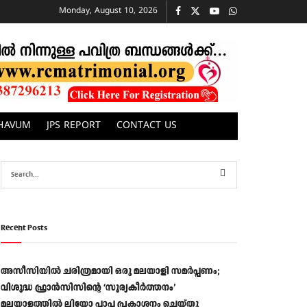
Monday, August 10, 2026
CHAVUM
JPS REPORT
CONTACT US
Recent Posts
അസീസിയിൽ ചരിത്രമായി ഒരു മലയാളി സമർപ്പണം;
വിശുദ്ധ ഫ്രാൻസിസിന്റെ ‘സൂര്യകീർത്തനം’
മലയാളത്തിൽ ലിയോ പാപ്പ പ്രകാശനം ചെയ്തു