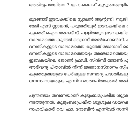
അതിരൂപതയിലെ 7 പ്രോ-ലൈഫ് കുടുംബങ്ങളിലെ
മുങ്ങോട് ഇടവകയിലെ സ്റ്റാലന്‍ ആന്‍റണി, സുജി
മേരി എസ് സ്റ്റാലന്‍, പരുത്തിയൂര്‍ ഇടവകയി
കുഞ്ഞ് ഐറ അലക്സ്, പള്ളിത്തുറ ഇടവകയിലെ 
നാലാമത്തെ കുഞ്ഞ് ഗ്രൈസ് അല്‍ഫോണ്‍സ
ദമ്പതികളുടെ നാലാമത്തെ കുഞ്ഞ് ജോനാഥ് ബൈജ
ദമ്പതികളുടെ നാലാമത്തെയും അഞ്ചാമത്തെയ
ഇടവകയിലെ ജോൺ ഫ്രഡി, സിൻസി ജോൺ എന്
അഭിവന്ദ്യ പിതാവില്‍ നിന്ന് ജ്ഞാനസ്നാനം സ്വീകര
കുഞ്ഞുങ്ങളുടെ പേരിലുള്ള സമ്പാദ്യ പദ്ധതികള
ധനസഹായതുക എന്നിവ മാതാപിതാക്കള്‍ അഭിവന്ദ്യ 
പന്ത്രണ്ടാം തവണയാണ്‌ കുടുംബപ്രേഷിത ശുശ
നടത്തുന്നത്. കുടുംബപ്രേഷിത ശുശ്രൂഷ ഡയറക്
സഹവികാരി റവ. ഫാ. റോബിന്‍ എന്നിവര്‍ സന്നി