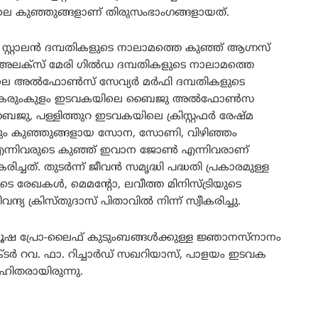
 കുഞ്ഞുങ്ങളാണ്‌ തിരുസംഭാംഗങ്ങളായത്.
 സ്റ്റാലന്‍ ദമ്പതികളുടെ നാലാമത്തെ കുഞ്ഞ് ആഗ്നസ്
ലെ അലക്സ് മേരി ഗില്‍ഡ ദമ്പതികളുടെ നാലാമത്തെ
അല്‍ഫോണ്‍സ് സേവ്യര്‍ മര്‍ഫി ദമ്പതികളുടെ
്, കരുംകുളം ഇടവകയിലെ ബൈജു അല്‍ഫോണ്‍സ
ു, പള്ളിത്തുറ ഇടവകയിലെ ക്രിസ്റ്റഫര്‍ രേഷ്മ
ും കുഞ്ഞുങ്ങളായ സോന, സോണി, വിഴിഞ്ഞം
നിവരുടെ കുഞ്ഞ് ഇവാന ജോൺ എന്നിവരാണ്
ിച്ചത്. തുടർന്ന് ജീവന്‍ സമൃദ്ധി പദ്ധതി പ്രകാരമുള്ള
ുടെ രേഖകൾ, മെമന്റോ, ലവീത്ത മിനിസ്ട്രിയുടെ
ക്രിസ്തുദാസ് പിതാവില്‍ നിന്ന് സ്വീകരിച്ചു.
്രൂഷ പ്രോ-ലൈഫ് കുടുംബങ്ങൾക്കുള്ള ജ്ഞാനസ്നാനം
ടര്‍ റവ. ഫാ. റിച്ചാര്‍ഡ് സഖറിയാസ്, പാളയം ഇടവക
ഹിതരായിരുന്നു.