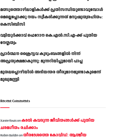
മത്സ്യത്തൊഴിലാളികള്‍ക്ക് പ്രതിസന്ധിയുണ്ടാവുമ്പോള്‍
മെല്ലെപ്പോക്കു നയം സ്വീകരിക്കുന്നത് മനുഷ്യത്വരഹിതം:
കെസിബിസി
വട്ടിയൂർക്കാവ് ഫെറോന കെ.എൽ.സി.എ-ക്ക് പുതിയ
നേതൃത്വം
പ്രാര്‍ത്ഥന ക്രൈസ്തവ കുടുംബങ്ങളില്‍ നിന്ന്
അപ്രത്യക്ഷമാകുന്നു: മുന്നറിയിപ്പുമായി പാപ്പ
മുതലപ്പൊഴിയിൽ അടിയന്തര തീരുമാനമുണ്ടാകുമെന്ന്
മുഖ്യമന്ത്രി
Recent Comments
കടല്‍ കവരുന്ന ജീവിതങ്ങള്‍ക്ക് പുതിയ
Xavierlouis
on
ചരമഗീതം രചിക്കാം
തീരദേശത്തെ കോവിഡ്: ആത്മീയ
Robin Baldin
on