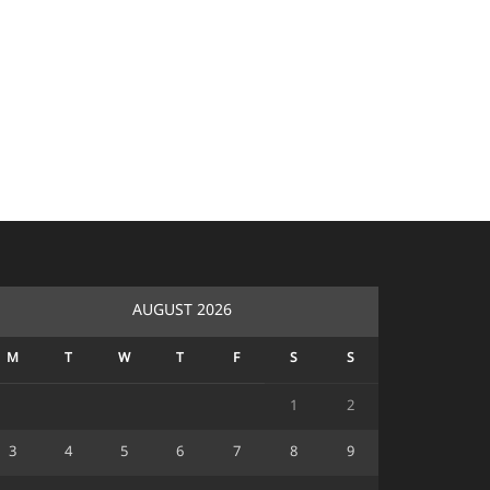
AUGUST 2026
M
T
W
T
F
S
S
1
2
3
4
5
6
7
8
9