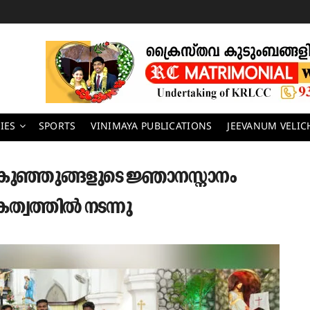
IES
SPORTS
VINIMAYA PUBLICATIONS
JEEVANUM VELI
കുഞ്ഞുങ്ങളുടെ ജ്ഞാനസ്നാനം
കത്വത്തിൽ നടന്നു