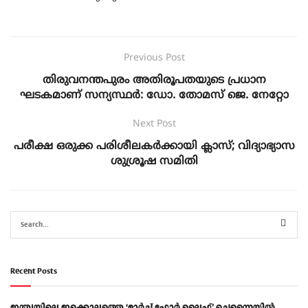
Previous Post
തിരുവനന്തപുരം അതിരൂപതയുടെ പ്രധാന
ഘടകമാണ് സന്യസ്ഥർ: ഡോ. തോമസ് ജെ. നേറ്റോ
Next Post
പരീക്ഷ ഒരുക്ക പരിശീലകർക്കായി ക്ലാസ്; വിദ്യാഭ്യാസ
ശുശ്രൂഷ സമിതി
Recent Posts