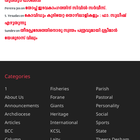
തൂത്തൂര്‍ പാഠങ്ങൾ
തോപ്പ് ഇടവകാംഗത്തിന് സിവിൽ സർവീസ്.
Pereira Jos
on
കോവിഡും കുടിയേറ്റ തൊഴിലാളികളും : ഫാ. സുധീഷ്
S. Yesudas
on
എഴുതുന്നു
തീരപ്രദേശത്തിനൊരു സ്വന്തം പത്രവുമായി ശ്രീമാന്‍
Sundev
on
യേശുദാസ് വില്യം
Categories
1
Fisheries
Parish
About Us
Forane
Pastoral
Announcements
Giants
Personality
Archdiocese
Heritage
Social
Articles
International
Sports
BCC
KCSL
State
Column
Laity
Theera Desham