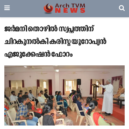
ജർമനി തൊഴിൽ സ്വപ്നത്തിന്
ചിറകുനൽകി കരിസ്മ യൂറോപ്യൻ
എജുക്കേഷൻ ഫോറം