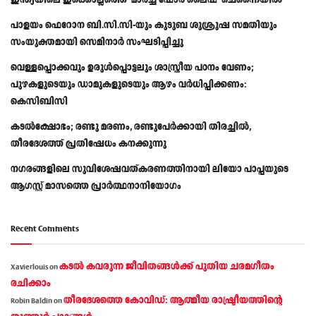
ഇന്ത്യയിലെ ഇക്കൊല്ലത്തെ ‘മാർച്ച് ഫോർ ലൈഫ്’ ചെന്നൈയിൽ
പാളയം ഫെറോന ബി.സി.സി-യും കുടുബ ശുശ്രൂഷ സമതിയും
സംയുക്തമായി സെമിനാർ സംഘടിപ്പിച്ചു
വെള്ളപ്പൊക്കവും ഉരുള്‍പ്പൊട്ടലും ശാസ്ത്രീയ പഠനം വേണം;
പുഴകളുടെയും ഡാമുകളുടെയും ആഴം വര്‍ധിപ്പിക്കണം:
കെസിബിസി
കടൽക്ഷോഭം; രണ്ടു മരണം, രണ്ടുപേർക്കായി തിരച്ചിൽ,
തീരദേശത്ത് പ്രതിഷേധം കനക്കുന്നു
നഗരങ്ങളിലെ സുവിശേഷവത്കരണത്തിനായി ലിയോ പാപ്പയുടെ
ആഗസ്റ്റ് മാസത്തെ പ്രാര്‍ത്ഥനാനിയോഗം
Recent Comments
കടല്‍ കവരുന്ന ജീവിതങ്ങള്‍ക്ക് പുതിയ ചരമഗീതം
Xavierlouis
on
രചിക്കാം
തീരദേശത്തെ കോവിഡ്: ആത്മീയ രാഷ്ട്രീയത്തിന്റെ
Robin Baldin
on