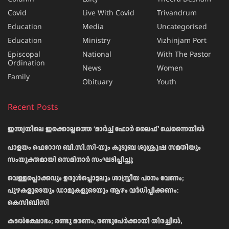
Covid
Live With Covid
Trivandrum
Education
Media
Uncategorised
Education
Ministry
Vizhinjam Port
Episcopal
National
With The Pastor
Ordination
News
Women
Family
Obituary
Youth
Recent Posts
ഇന്ത്യയിലെ ഇക്കൊല്ലത്തെ ‘മാർച്ച് ഫോർ ലൈഫ്’ ചെന്നൈയിൽ
പാളയം ഫെറോന ബി.സി.സി-യും കുടുബ ശുശ്രൂഷ സമതിയും
സംയുക്തമായി സെമിനാർ സംഘടിപ്പിച്ചു
വെള്ളപ്പൊക്കവും ഉരുള്‍പ്പൊട്ടലും ശാസ്ത്രീയ പഠനം വേണം;
പുഴകളുടെയും ഡാമുകളുടെയും ആഴം വര്‍ധിപ്പിക്കണം:
കെസിബിസി
കടൽക്ഷോഭം; രണ്ടു മരണം, രണ്ടുപേർക്കായി തിരച്ചിൽ,