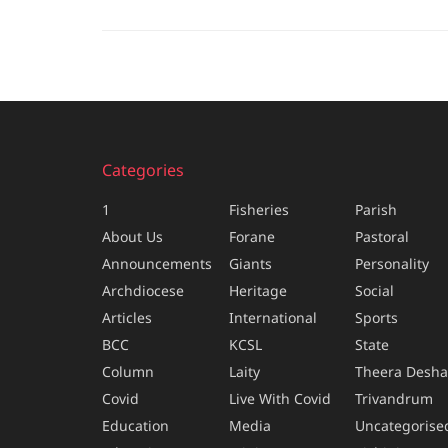
Categories
1
Fisheries
Parish
About Us
Forane
Pastoral
Announcements
Giants
Personality
Archdiocese
Heritage
Social
Articles
International
Sports
BCC
KCSL
State
Column
Laity
Theera Desh
Covid
Live With Covid
Trivandrum
Education
Media
Uncategorise