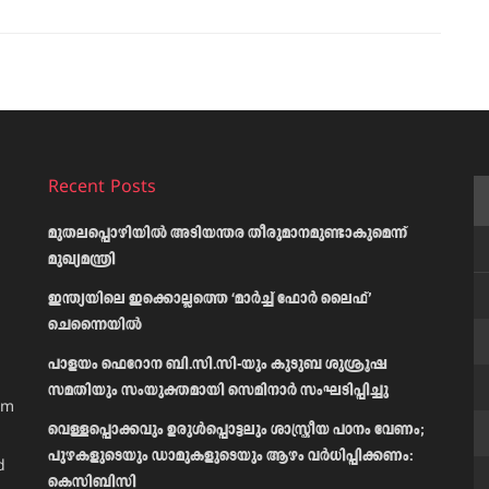
Recent Posts
മുതലപ്പൊഴിയിൽ അടിയന്തര തീരുമാനമുണ്ടാകുമെന്ന്
മുഖ്യമന്ത്രി
ഇന്ത്യയിലെ ഇക്കൊല്ലത്തെ ‘മാർച്ച് ഫോർ ലൈഫ്’
ചെന്നൈയിൽ
പാളയം ഫെറോന ബി.സി.സി-യും കുടുബ ശുശ്രൂഷ
സമതിയും സംയുക്തമായി സെമിനാർ സംഘടിപ്പിച്ചു
am
വെള്ളപ്പൊക്കവും ഉരുള്‍പ്പൊട്ടലും ശാസ്ത്രീയ പഠനം വേണം;
പുഴകളുടെയും ഡാമുകളുടെയും ആഴം വര്‍ധിപ്പിക്കണം:
d
കെസിബിസി