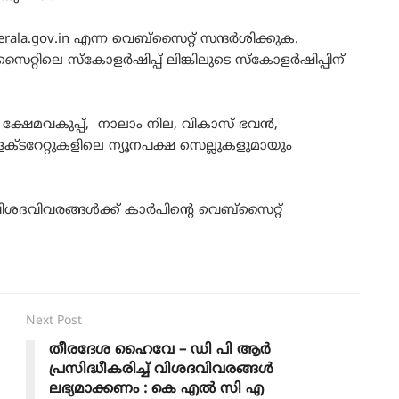
rala.gov.in എന്ന വെബ്‌സൈറ്റ് സന്ദർശിക്കുക.
‌സൈറ്റിലെ സ്‌കോളർഷിപ്പ് ലിങ്കിലുടെ സ്‌കോളർഷിപ്പിന്
ക്ഷേമവകുപ്പ്, നാലാം നില, വികാസ് ഭവൻ,
ക്ടറേറ്റുകളിലെ ന്യൂനപക്ഷ സെല്ലുകളുമായും
വിശദവിവരങ്ങൾക്ക് കാർപിൻ്റെ വെബ്സൈറ്റ്
Next Post
തീരദേശ ഹൈവേ – ഡി പി ആർ
പ്രസിദ്ധീകരിച്ച് വിശദവിവരങ്ങൾ
ലഭ്യമാക്കണം : കെ എൽ സി എ