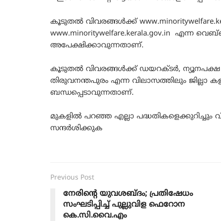
കൂടുതൽ വിവരങ്ങൾക്ക് www.minoritywelfare.ke
www.minoritywelfare.kerala.gov.in എന്ന വെബ്
അപേക്ഷിക്കാവുന്നതാണ്.
കൂടുതൽ വിവരങ്ങൾക്ക് ഡയറക്ടർ, ന്യൂനപക്ഷ 
തിരുവനന്തപുരം എന്ന വിലാസത്തിലും ജില്ലാ കള
ബന്ധപ്പെടാവുന്നതാണ്.
മുകളിൽ പറഞ്ഞ എല്ലാ പദ്ധതികളെക്കുറിച്ചും 
സന്ദർശിക്കുക
Previous Post
നേരിന്റെ യുവശബ്ദം; പ്രതിഷേധം
സംഘടിപ്പിച്ച് പുല്ലുവിള ഫെറോന
കെ.സി.വൈ.എം