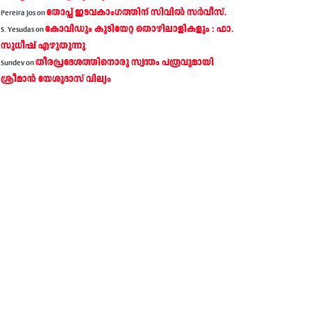
തോപ്പ് ഇടവകാംഗത്തിന് സിവിൽ സർവീസ്.
Pereira Jos
on
കോവിഡും കുടിയേറ്റ തൊഴിലാളികളും : ഫാ.
S. Yesudas
on
സുധീഷ് എഴുതുന്നു
തീരപ്രദേശത്തിനൊരു സ്വന്തം പത്രവുമായി
Sundev
on
ശ്രീമാന്‍ യേശുദാസ് വില്യം