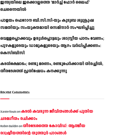
ഇന്ത്യയിലെ ഇക്കൊല്ലത്തെ ‘മാർച്ച് ഫോർ ലൈഫ്’
ചെന്നൈയിൽ
പാളയം ഫെറോന ബി.സി.സി-യും കുടുബ ശുശ്രൂഷ
സമതിയും സംയുക്തമായി സെമിനാർ സംഘടിപ്പിച്ചു
വെള്ളപ്പൊക്കവും ഉരുള്‍പ്പൊട്ടലും ശാസ്ത്രീയ പഠനം വേണം;
പുഴകളുടെയും ഡാമുകളുടെയും ആഴം വര്‍ധിപ്പിക്കണം:
കെസിബിസി
കടൽക്ഷോഭം; രണ്ടു മരണം, രണ്ടുപേർക്കായി തിരച്ചിൽ,
തീരദേശത്ത് പ്രതിഷേധം കനക്കുന്നു
Recent Comments
കടല്‍ കവരുന്ന ജീവിതങ്ങള്‍ക്ക് പുതിയ
Xavierlouis
on
ചരമഗീതം രചിക്കാം
തീരദേശത്തെ കോവിഡ്: ആത്മീയ
Robin Baldin
on
രാഷ്ട്രീയത്തിന്റെ തൂത്തൂര്‍ പാഠങ്ങൾ