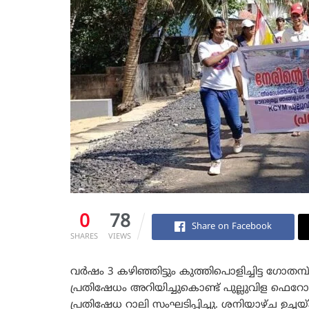
0
78
Share on Facebook
SHARES
VIEWS
വർഷം 3 കഴിഞ്ഞിട്ടും കുത്തിപൊളിച്ചിട്ട ഗ
പ്രതിഷേധം അറിയിച്ചുകൊണ്ട് പുല്ലുവിള ഫെ
പ്രതിഷേധ റാലി സംഘടിപ്പിച്ചു. ശനിയാഴ്ച ഉച്ചയ