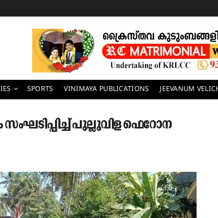
IES
SPORTS
VINIMAYA PUBLICATIONS
JEEVANUM VELI
 സംഘടിപ്പിച്ച് പുല്ലുവിള ഫെറോന