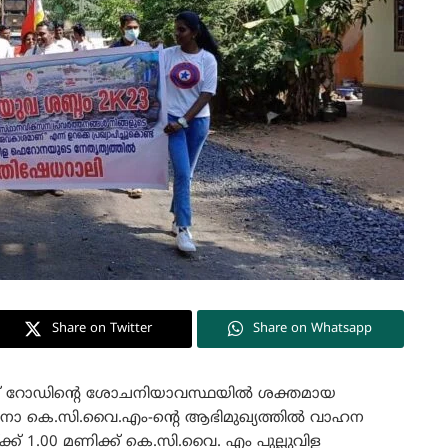
Share on Twitter
Share on Whatsapp
ോതമ്പ് റോഡിന്റെ ശോചനിയാവസ്ഥയിൽ ശക്തമായ
റോനാ കെ.സി.വൈ.എം-ന്റെ ആഭിമുഖ്യത്തിൽ വാഹന
്ക്ക് 1.00 മണിക്ക് കെ.സി.വൈ. എം പുല്ലുവിള