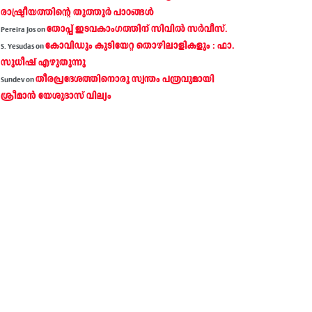
രാഷ്ട്രീയത്തിന്റെ തൂത്തൂര്‍ പാഠങ്ങൾ
തോപ്പ് ഇടവകാംഗത്തിന് സിവിൽ സർവീസ്.
Pereira Jos
on
കോവിഡും കുടിയേറ്റ തൊഴിലാളികളും : ഫാ.
S. Yesudas
on
സുധീഷ് എഴുതുന്നു
തീരപ്രദേശത്തിനൊരു സ്വന്തം പത്രവുമായി
Sundev
on
ശ്രീമാന്‍ യേശുദാസ് വില്യം