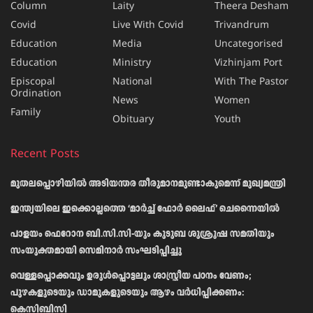
Column
Laity
Theera Desham
Covid
Live With Covid
Trivandrum
Education
Media
Uncategorised
Education
Ministry
Vizhinjam Port
Episcopal
National
With The Pastor
Ordination
News
Women
Family
Obituary
Youth
Recent Posts
മുതലപ്പൊഴിയിൽ അടിയന്തര തീരുമാനമുണ്ടാകുമെന്ന് മുഖ്യമന്ത്രി
ഇന്ത്യയിലെ ഇക്കൊല്ലത്തെ ‘മാർച്ച് ഫോർ ലൈഫ്’ ചെന്നൈയിൽ
പാളയം ഫെറോന ബി.സി.സി-യും കുടുബ ശുശ്രൂഷ സമതിയും
സംയുക്തമായി സെമിനാർ സംഘടിപ്പിച്ചു
വെള്ളപ്പൊക്കവും ഉരുള്‍പ്പൊട്ടലും ശാസ്ത്രീയ പഠനം വേണം;
പുഴകളുടെയും ഡാമുകളുടെയും ആഴം വര്‍ധിപ്പിക്കണം:
കെസിബിസി