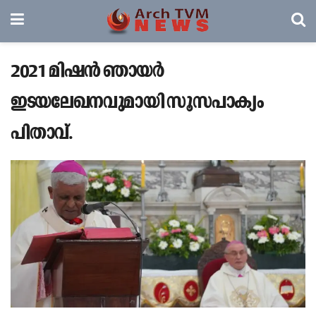
2021 മിഷൻ ഞായർ
ഇടയലേഖനവുമായി സൂസപാക്യം
പിതാവ്.