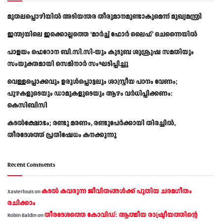
മുതലപ്പൊഴിയിൽ അടിയന്തര തീരുമാനമുണ്ടാകുമെന്ന് മുഖ്യമന്ത്രി
ഇന്ത്യയിലെ ഇക്കൊല്ലത്തെ ‘മാർച്ച് ഫോർ ലൈഫ്’ ചെന്നൈയിൽ
പാളയം ഫെറോന ബി.സി.സി-യും കുടുബ ശുശ്രൂഷ സമതിയും
സംയുക്തമായി സെമിനാർ സംഘടിപ്പിച്ചു
വെള്ളപ്പൊക്കവും ഉരുള്‍പ്പൊട്ടലും ശാസ്ത്രീയ പഠനം വേണം;
പുഴകളുടെയും ഡാമുകളുടെയും ആഴം വര്‍ധിപ്പിക്കണം:
കെസിബിസി
കടൽക്ഷോഭം; രണ്ടു മരണം, രണ്ടുപേർക്കായി തിരച്ചിൽ,
തീരദേശത്ത് പ്രതിഷേധം കനക്കുന്നു
Recent Comments
കടല്‍ കവരുന്ന ജീവിതങ്ങള്‍ക്ക് പുതിയ ചരമഗീതം
Xavierlouis
on
രചിക്കാം
തീരദേശത്തെ കോവിഡ്: ആത്മീയ രാഷ്ട്രീയത്തിന്റെ
Robin Baldin
on