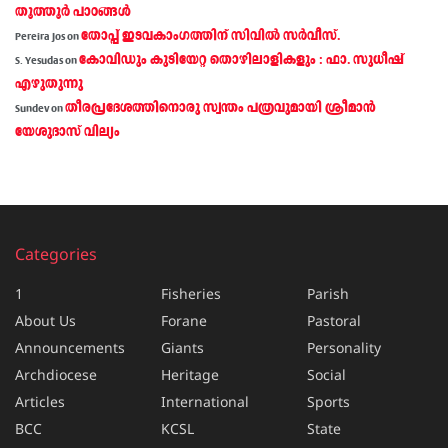
തൂത്തൂര്‍ പാഠങ്ങൾ
തോപ്പ് ഇടവകാംഗത്തിന് സിവിൽ സർവീസ്.
Pereira Jos
on
കോവിഡും കുടിയേറ്റ തൊഴിലാളികളും : ഫാ. സുധീഷ്
S. Yesudas
on
എഴുതുന്നു
തീരപ്രദേശത്തിനൊരു സ്വന്തം പത്രവുമായി ശ്രീമാന്‍
Sundev
on
യേശുദാസ് വില്യം
Categories
1
Fisheries
Parish
About Us
Forane
Pastoral
Announcements
Giants
Personality
Archdiocese
Heritage
Social
Articles
International
Sports
BCC
KCSL
State