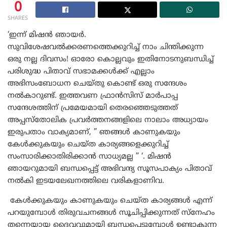
0
SHARES
‘ഇന്ന് മിഷൻ ഞായർ.
സുവിശേഷവൽക്കരണത്തെക്കുറിച്ച് നാം ചിന്തിക്കുന്ന
ഒരു നല്ല ദിവസം! ഓരോ കൊല്ലവും ഇതിനോടനുബന്ധിച്ച്
പരിശുദ്ധ പിതാവ് സഭാമക്കൾക്ക് എല്ലാം
അഭിസംബോധന ചെയ്തു കൊണ്ട് ഒരു സന്ദേശം
നൽകാറുണ്ട്. ഇത്തവണ ഫ്രാൻസിസ് മാർപാപ്പ
സന്ദേശത്തിന് പ്രമേയമായി തെരഞ്ഞെടുത്തത്
അപ്പസ്തോലിക പ്രവർത്തനങ്ങളിലെ നാലാം അധ്യായം
ഇരുപതാം വാക്യമാണ്, ” ഞങ്ങൾ കാണുകയും
കേൾക്കുകയും ചെയ്ത കാര്യങ്ങളെക്കുറിച്ച്
സംസാരിക്കാതിരിക്കാൻ സാധ്യമല്ല ” ‘. മിഷൻ
ഞായറുമായി ബന്ധപ്പെട്ട് അഭിവന്ദ്യ സൂസപാക്യം പിതാവ്
നൽകി ഇടയലേഖനത്തിലെ വരികളാണിവ.
കേൾക്കുകയും കാണുകയും ചെയ്ത കാര്യങ്ങൾ എന്ന്
പറയുമ്പോൾ തിരുവചനങ്ങൾ സൂചിപ്പിക്കുന്നത് സ്നേഹം
തന്നെയായ ദൈവവുമായി ബന്ധപ്പെടുമ്പോൾ ഉണ്ടാകുന്ന