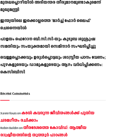
മുതലപ്പൊഴിയിൽ അടിയന്തര തീരുമാനമുണ്ടാകുമെന്ന്
മുഖ്യമന്ത്രി
ഇന്ത്യയിലെ ഇക്കൊല്ലത്തെ ‘മാർച്ച് ഫോർ ലൈഫ്’
ചെന്നൈയിൽ
പാളയം ഫെറോന ബി.സി.സി-യും കുടുബ ശുശ്രൂഷ
സമതിയും സംയുക്തമായി സെമിനാർ സംഘടിപ്പിച്ചു
വെള്ളപ്പൊക്കവും ഉരുള്‍പ്പൊട്ടലും ശാസ്ത്രീയ പഠനം വേണം;
പുഴകളുടെയും ഡാമുകളുടെയും ആഴം വര്‍ധിപ്പിക്കണം:
കെസിബിസി
Recent Comments
കടല്‍ കവരുന്ന ജീവിതങ്ങള്‍ക്ക് പുതിയ
Xavierlouis
on
ചരമഗീതം രചിക്കാം
തീരദേശത്തെ കോവിഡ്: ആത്മീയ
Robin Baldin
on
രാഷ്ട്രീയത്തിന്റെ തൂത്തൂര്‍ പാഠങ്ങൾ