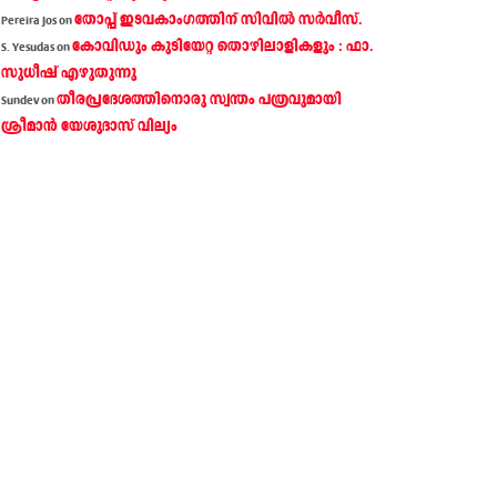
തോപ്പ് ഇടവകാംഗത്തിന് സിവിൽ സർവീസ്.
Pereira Jos
on
കോവിഡും കുടിയേറ്റ തൊഴിലാളികളും : ഫാ.
S. Yesudas
on
സുധീഷ് എഴുതുന്നു
തീരപ്രദേശത്തിനൊരു സ്വന്തം പത്രവുമായി
Sundev
on
ശ്രീമാന്‍ യേശുദാസ് വില്യം