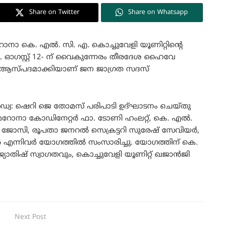
Share on Twitter
Share on Whatsapp
 കെ. എൽ. സി. എ. കൊച്ചുവേളി യൂണിറ്റിന്റെ
ു. ഓഗസ്റ്റ് 12- ന് വൈകുന്നേരം തീരദേശ ഹൈവേ
 ആസ്പദമാക്കിയാണ് ജന ജാഗ്രത സദസ്
അഡ്വ: ഷെറി ജെ തോമസ് പരിപാടി ഉദ്ഘാടനം ചെയ്തു
റോനാ കോഡിനേറ്റർ ഫാ. ടോണി ഹംലറ്റ്, കെ. എൽ.
ജു ജോസി, രൂപതാ ജനറൽ സെക്രട്ടറി സുരേഷ് സേവിയർ,
റർ എന്നിവർ യോഗത്തിൽ സംസാരിച്ചു. യോഗത്തിന് കെ.
ജ്യോതിഷ് സ്വാഗതവും, കൊച്ചുവേളി യൂണിറ്റ് ഖജാൻജി
Next Post