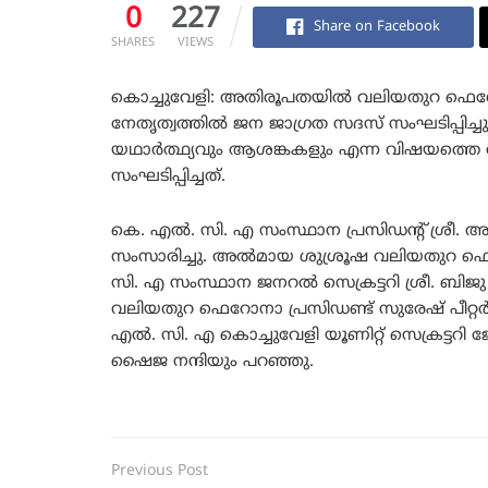
0
227
Share on Facebook
SHARES
VIEWS
കൊച്ചുവേളി: അതിരൂപതയിൽ വലിയതുറ ഫെറോനാ
നേതൃത്വത്തിൽ ജന ജാഗ്രത സദസ് സംഘടിപ്പിച്ച
യഥാർത്ഥ്യവും ആശങ്കകളും എന്ന വിഷയത്തെ
സംഘടിപ്പിച്ചത്.
കെ. എൽ. സി. എ സംസ്ഥാന പ്രസിഡന്റ് ശ്രീ. 
സംസാരിച്ചു. അൽമായ ശുശ്രൂഷ വലിയതുറ ഫെ
സി. എ സംസ്ഥാന ജനറൽ സെക്രട്ടറി ശ്രീ. ബി
വലിയതുറ ഫെറോനാ പ്രസിഡണ്ട്‌ സുരേഷ് പീറ്
എൽ. സി. എ കൊച്ചുവേളി യൂണിറ്റ് സെക്രട്ടറി 
ഷൈജ നന്ദിയും പറഞ്ഞു.
Previous Post