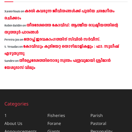
കടല്‍ കവരുന്ന ജീവിതങ്ങള്‍ക്ക് പുതിയ ചരമഗീതം
Xavierlouis
on
രചിക്കാം
തീരദേശത്തെ കോവിഡ്: ആത്മീയ രാഷ്ട്രീയത്തിന്റെ
Robin Baldin
on
തൂത്തൂര്‍ പാഠങ്ങൾ
തോപ്പ് ഇടവകാംഗത്തിന് സിവിൽ സർവീസ്.
Pereira Jos
on
കോവിഡും കുടിയേറ്റ തൊഴിലാളികളും : ഫാ. സുധീഷ്
S. Yesudas
on
എഴുതുന്നു
തീരപ്രദേശത്തിനൊരു സ്വന്തം പത്രവുമായി ശ്രീമാന്‍
Sundev
on
യേശുദാസ് വില്യം
Categories
1
Fisheries
Parish
About Us
Forane
Pastoral
Announcements
Giants
Personality