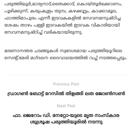
പരുത്തിയൂർ,മാര്യനാട്,തൈക്കാട്, കൊയ്തൂർക്കോണം,
പൂഴിക്കുന്ന്, കരുംകുളം തുമ്പ, കഴക്കൂട്ടം, കാക്കാമൂല,
ഫാത്തിമാപുരം എന്നീ ഇടവകകളിൽ സേവനമനുഷ്ഠിച്ച
ശേഷം താഴം പള്ളി ഇടവകയിൽ ഇടവക വികാരിയായി
സേവനമനുഷ്ഠിച്ച് വരികയായിരുന്നു.
മരണാനന്തര ചടങ്ങുകൾ സ്വദേശമായ പരുത്തിയൂറിലെ
സെന്റ്.മേരി മഗ്ദലന ദൈവാലയത്തിൽ വച്ച് നടത്തപ്പെടും.
Previous Post
ഡ്രാഗൺ ബോട്ട് റേസിൽ തിളങ്ങി ലത ജോൺസൺ
Next Post
ഫാ. ജെറോം ഡി. നേറ്റോ-യുടെ മൃത സംസ്കാര
ശുശ്രൂഷ പരുത്തിയൂരിൽ നടന്നു