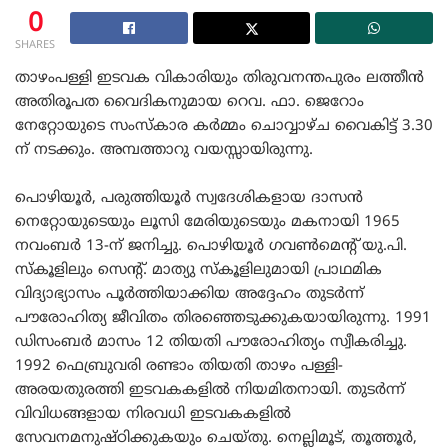
0
SHARES
താഴംപള്ളി ഇടവക വികാരിയും തിരുവനന്തപുരം ലത്തീൻ
അതിരൂപത വൈദികനുമായ റെവ. ഫാ. ജെറോം
നേറ്റോയുടെ സംസ്കാര കർമ്മം ചൊവ്വാഴ്ച വൈകിട്ട് 3.30
ന് നടക്കും. അമ്പത്താറു വയസ്സായിരുന്നു.
പൊഴിയൂർ, പരുത്തിയൂർ സ്വദേശികളായ ദാസൻ
നെറ്റോയുടെയും ലൂസി മേരിയുടെയും മകനായി 1965
നവംബർ 13-ന് ജനിച്ചു. പൊഴിയൂർ ഗവൺമെന്റ് യു.പി.
സ്കൂളിലും സെന്റ്. മാത്യു സ്കൂളിലുമായി പ്രാഥമിക
വിദ്യാഭ്യാസം പൂർത്തിയാക്കിയ അദ്ദേഹം തുടർന്ന്
പൗരോഹിത്യ ജീവിതം തിരഞ്ഞെടുക്കുകയായിരുന്നു. 1991
ഡിസംബർ മാസം 12 തിയതി പൗരോഹിത്യം സ്വീകരിച്ചു.
1992 ഫെബ്രുവരി രണ്ടാം തിയതി താഴം പള്ളി-
അരയതുരത്തി ഇടവകകളിൽ നിയമിതനായി. തുടർന്ന്
വിവിധങ്ങളായ നിരവധി ഇടവകകളിൽ
സേവനമനുഷ്ഠിക്കുകയും ചെയ്തു. നെല്ലിമൂട്, തൂത്തൂർ,