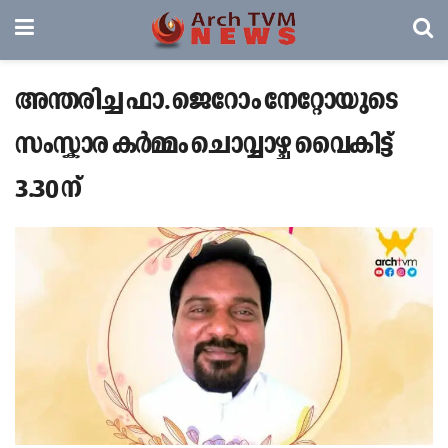
അന്തരിച്ച ഫാ. ജെറോം നേറ്റോയുടെ
സംസ്കാര കർമ്മം ചൊവ്വാഴ്ച വൈകിട്ട്
3.30 ന്