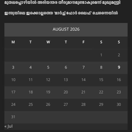
മുതലപ്പൊഴിയിൽ അടിയന്തര തീരുമാനമുണ്ടാകുമെന്ന് മുഖ്യമന്ത്രി
ഇന്ത്യയിലെ ഇക്കൊല്ലത്തെ ‘മാർച്ച് ഫോർ ലൈഫ്’ ചെന്നൈയിൽ
AUGUST 2026
M
T
W
T
F
S
S
1
2
3
4
5
6
7
8
9
10
11
12
13
14
15
16
17
18
19
20
21
22
23
24
25
26
27
28
29
30
31
« Jul