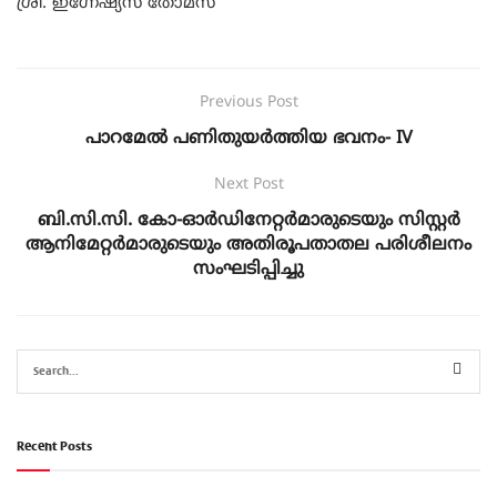
ശ്രീ. ഇഗ്നേഷ്യസ് തോമസ്
Previous Post
പാറമേല്‍ പണിതുയര്‍ത്തിയ ഭവനം- IV
Next Post
ബി.സി.സി. കോ-ഓര്‍ഡിനേറ്റര്‍മാരുടെയും സിസ്റ്റര്‍
ആനിമേറ്റര്‍മാരുടെയും അതിരൂപതാതല പരിശീലനം
സംഘടിപ്പിച്ചു
Recent Posts