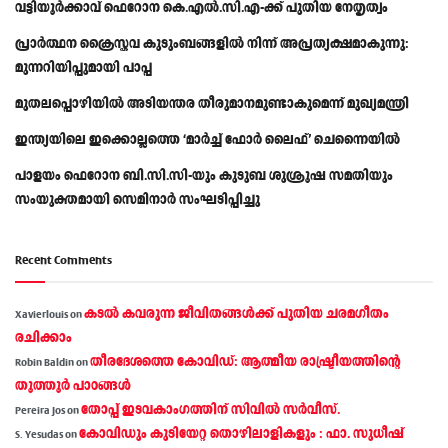
വട്ടിയൂർക്കാവ് ഫെറോന കെ.എൽ.സി.എ-ക്ക് പുതിയ നേതൃത്വം
പ്രാര്‍ത്ഥന ക്രൈസ്തവ കുടുംബങ്ങളില്‍ നിന്ന് അപ്രത്യക്ഷമാകുന്നു:
മുന്നറിയിപ്പുമായി പാപ്പ
മുതലപ്പൊഴിയിൽ അടിയന്തര തീരുമാനമുണ്ടാകുമെന്ന് മുഖ്യമന്ത്രി
ഇന്ത്യയിലെ ഇക്കൊല്ലത്തെ ‘മാർച്ച് ഫോർ ലൈഫ്’ ചെന്നൈയിൽ
പാളയം ഫെറോന ബി.സി.സി-യും കുടുബ ശുശ്രൂഷ സമതിയും
സംയുക്തമായി സെമിനാർ സംഘടിപ്പിച്ചു
Recent Comments
കടല്‍ കവരുന്ന ജീവിതങ്ങള്‍ക്ക് പുതിയ ചരമഗീതം
Xavierlouis
on
രചിക്കാം
തീരദേശത്തെ കോവിഡ്: ആത്മീയ രാഷ്ട്രീയത്തിന്റെ
Robin Baldin
on
തൂത്തൂര്‍ പാഠങ്ങൾ
തോപ്പ് ഇടവകാംഗത്തിന് സിവിൽ സർവീസ്.
Pereira Jos
on
കോവിഡും കുടിയേറ്റ തൊഴിലാളികളും : ഫാ. സുധീഷ്
S. Yesudas
on