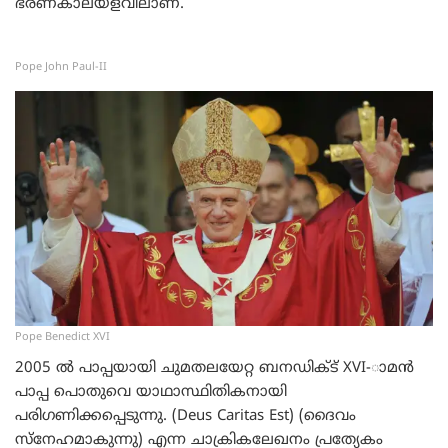
ഭരണകാലയളവിലാണ്.
Pope John Paul-II
Pope Benedict XVI
2005 ല്‍ പാപ്പയായി ചുമതലയേറ്റ ബനഡിക്ട് XVI-ാമന്‍
പാപ്പ പൊതുവെ യാഥാസ്ഥിതികനായി
പരിഗണിക്കപ്പെടുന്നു. (Deus Caritas Est) (ദൈവം
സ്നേഹമാകുന്നു) എന്ന ചാക്രികലേഖനം പ്രത്യേകം