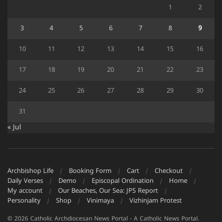
1
2
3
4
5
6
7
8
9
10
11
12
13
14
15
16
17
18
19
20
21
22
23
24
25
26
27
28
29
30
31
« Jul
Archbishop Life
Booking Form
Cart
Checkout
Daily Verses
Demo
Episcopal Ordination
Home
My account
Our Beaches, Our Sea: JPS Report
Personality
Shop
Vinimaya
Vizhinjam Protest
© 2026 Catholic Archdiocesan News Portal - A Catholic News Portal.