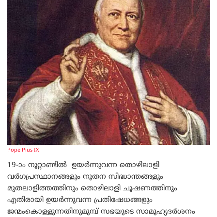
Pope Pius IX
19-ാം നൂറ്റാണ്ടില്‍ ഉയര്‍ന്നുവന്ന തൊഴിലാളി
വര്‍ഗപ്രസ്ഥാനങ്ങളും നൂതന സിദ്ധാന്തങ്ങളും
മുതലാളിത്തത്തിനും തൊഴിലാളി ചൂഷണത്തിനും
എതിരായി ഉയര്‍ന്നുവന്ന പ്രതിഷേധങ്ങളും
ജന്മംകൊള്ളുന്നതിനുമുമ്പ് സഭയുടെ സാമൂഹ്യദര്‍ശനം