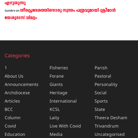
എഴുതുന്നു
തീരപ്രദേശത്തിനൊരു സ്വന്തം പത്രവുമായി ശ്രീമാന്‍
Sundev
on
യേശുദാസ് വില്യം
Categories
1
Fisheries
Parish
About Us
Forane
Pastoral
Announcements
Giants
Personality
Archdiocese
Heritage
Social
Articles
International
Sports
BCC
KCSL
State
Column
Laity
Theera Desham
Covid
Live With Covid
Trivandrum
Education
Media
Uncategorised