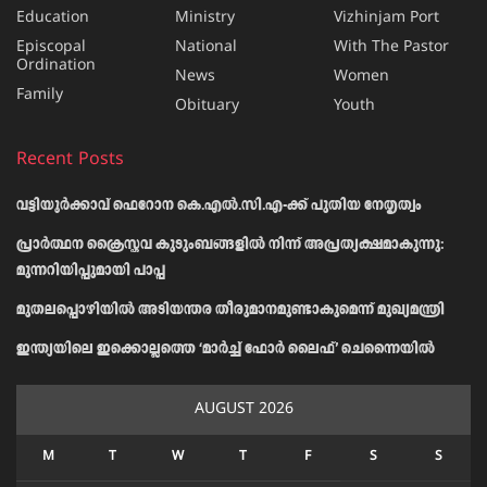
Education
Ministry
Vizhinjam Port
Episcopal
National
With The Pastor
Ordination
News
Women
Family
Obituary
Youth
Recent Posts
വട്ടിയൂർക്കാവ് ഫെറോന കെ.എൽ.സി.എ-ക്ക് പുതിയ നേതൃത്വം
പ്രാര്‍ത്ഥന ക്രൈസ്തവ കുടുംബങ്ങളില്‍ നിന്ന് അപ്രത്യക്ഷമാകുന്നു:
മുന്നറിയിപ്പുമായി പാപ്പ
മുതലപ്പൊഴിയിൽ അടിയന്തര തീരുമാനമുണ്ടാകുമെന്ന് മുഖ്യമന്ത്രി
ഇന്ത്യയിലെ ഇക്കൊല്ലത്തെ ‘മാർച്ച് ഫോർ ലൈഫ്’ ചെന്നൈയിൽ
AUGUST 2026
M
T
W
T
F
S
S