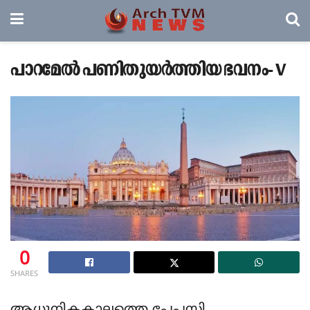
പാറമേല്‍ പണിതുയര്‍ത്തിയ ഭവനം- V
0
SHARES