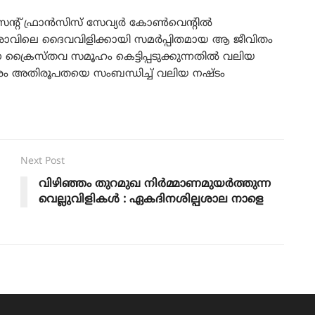
ന്റ് ഫ്രാൻസിസ് സേവ്യർ കോൺവെന്റിൽ
്ന് രാവിലെ ദൈവവിളിക്കായി സമർപ്പിതമായ ആ ജീവിതം
ക്രൈസ്തവ സമൂഹം കെട്ടിപ്പടുക്കുന്നതിൽ വലിയ
്തപുരം അതിരൂപതയെ സംബന്ധിച്ച് വലിയ നഷ്ടം
Next Post
വിഴിഞ്ഞം തുറമുഖ നിർമ്മാണമുയർത്തുന്ന
വെല്ലുവിളികൾ : ഏകദിനശില്പശാല നാളെ