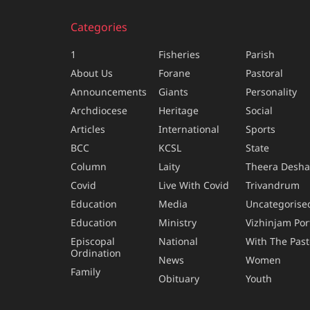
Categories
1
Fisheries
Parish
About Us
Forane
Pastoral
Announcements
Giants
Personality
Archdiocese
Heritage
Social
Articles
International
Sports
BCC
KCSL
State
Column
Laity
Theera Desh
Covid
Live With Covid
Trivandrum
Education
Media
Uncategorise
Education
Ministry
Vizhinjam Por
Episcopal
National
With The Past
Ordination
News
Women
Family
Obituary
Youth