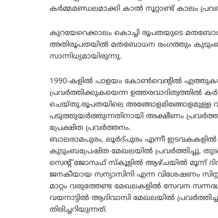
കർമ്മമണ്ഡലമാക്കി കാൽ നൂറ്റാണ്ട് കാലം പ്രവർത
കുറയേറെക്കാലം കൊച്ചി രൂപതയുടെ മതബോധന 
അതിരൂപതയിൽ മതബോധന രംഗത്തും കുടുംബ കൂട്ടാ
സാന്നിധ്യമായിരുന്നു.
1990-കളിൽ പാളയം കോൺവെന്റിൽ എത്തുക
പ്രവർത്തിക്കുകയെന്ന ഉത്തരവാദിത്വത്തിൽ 
ചെയ്തു.രൂപതയിലെ അങ്ങോളമിങ്ങോളമുള്ള 
പടുത്തുയർത്തുന്നതിനായി അക്ഷീണം പ്രവർത്തിച്
പ്രേക്ഷിത പ്രവർത്തനം.
ബാലരാമപുരം, ലൂർദ്പുരം എന്നീ ഇടവകകളിൽ 
കുടുംബപ്രേഷിത മേഖലയിൽ പ്രവർത്തിച്ചു. ത
സെന്റ് ജോസഫ് സ്കൂളിൽ ആഴ്ചയിൽ മൂന്ന് ദി
ജനകീയായ സന്യാസിനി എന്ന വിശേഷണം സിസ്റ
മാറ്റം വരുത്തേണ്ട മേഖലകളിൽ സേവന സന്നദ്ധത
വയനാട്ടിൽ ആദിവാസി മേഖലയിൽ പ്രവർത്തിച്
തിരിച്ചറിയുന്നത്.