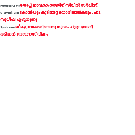
തോപ്പ് ഇടവകാംഗത്തിന് സിവിൽ സർവീസ്.
Pereira Jos
on
കോവിഡും കുടിയേറ്റ തൊഴിലാളികളും : ഫാ.
S. Yesudas
on
സുധീഷ് എഴുതുന്നു
തീരപ്രദേശത്തിനൊരു സ്വന്തം പത്രവുമായി
Sundev
on
ശ്രീമാന്‍ യേശുദാസ് വില്യം