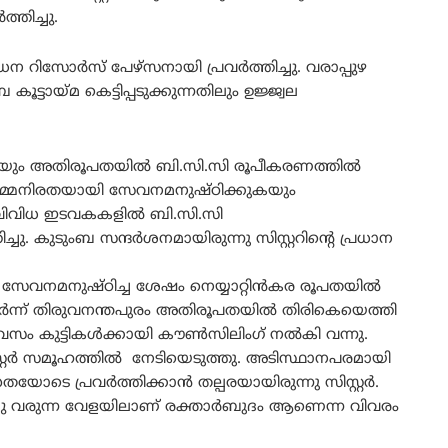
്തിച്ചു.
റിസോർസ് പേഴ്സനായി പ്രവർത്തിച്ചു. വരാപ്പുഴ
യ്മ കെട്ടിപ്പടുക്കുന്നതിലും ഉജ്ജ്വല
യും അതിരൂപതയിൽ ബി.സി.സി രൂപീകരണത്തിൽ
കർമ്മനിരതയായി സേവനമനുഷ്ഠിക്കുകയും
വിവിധ ഇടവകകളിൽ ബി.സി.സി
ചു. കുടുംബ സന്ദർശനമായിരുന്നു സിസ്റ്ററിന്റെ പ്രധാന
സേവനമനുഷ്ഠിച്ച ശേഷം നെയ്യാറ്റിൻകര രൂപതയിൽ
ുടർന്ന് തിരുവനന്തപുരം അതിരൂപതയിൽ തിരികെയെത്തി
വസം കുട്ടികൾക്കായി കൗൺസിലിംഗ് നൽകി വന്നു.
്റർ സമൂഹത്തിൽ നേടിയെടുത്തു. അടിസ്ഥാനപരമായി
യോടെ പ്രവർത്തിക്കാൻ തല്പരയായിരുന്നു സിസ്റ്റർ.
ചു വരുന്ന വേളയിലാണ് രക്താർബുദം ആണെന്ന വിവരം