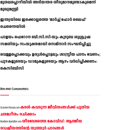
മുതലപ്പൊഴിയിൽ അടിയന്തര തീരുമാനമുണ്ടാകുമെന്ന്
മുഖ്യമന്ത്രി
ഇന്ത്യയിലെ ഇക്കൊല്ലത്തെ ‘മാർച്ച് ഫോർ ലൈഫ്’
ചെന്നൈയിൽ
പാളയം ഫെറോന ബി.സി.സി-യും കുടുബ ശുശ്രൂഷ
സമതിയും സംയുക്തമായി സെമിനാർ സംഘടിപ്പിച്ചു
വെള്ളപ്പൊക്കവും ഉരുള്‍പ്പൊട്ടലും ശാസ്ത്രീയ പഠനം വേണം;
പുഴകളുടെയും ഡാമുകളുടെയും ആഴം വര്‍ധിപ്പിക്കണം:
കെസിബിസി
Recent Comments
കടല്‍ കവരുന്ന ജീവിതങ്ങള്‍ക്ക് പുതിയ
Xavierlouis
on
ചരമഗീതം രചിക്കാം
തീരദേശത്തെ കോവിഡ്: ആത്മീയ
Robin Baldin
on
രാഷ്ട്രീയത്തിന്റെ തൂത്തൂര്‍ പാഠങ്ങൾ