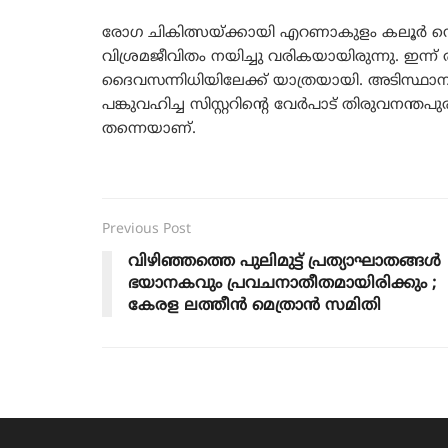
രോഗ ചികിത്സയ്ക്കായി എറണാകുളം കലൂർ സെ
വിശ്രമജീവിതം നയിച്ചു വരികയായിരുന്നു. ഇന
ദൈവസന്നിധിയിലേക്ക് യാത്രയായി. അടിസ്ഥാന 
പങ്കുവഹിച്ച സിസ്റ്ററിന്റെ വേർപാട് തിരുവനന
തന്നെയാണ്.
Previous Post
വിഴിഞ്ഞത്തെ പുലിമുട്ട് പ്രത്യാഘാതങ്ങൾ
ഭയാനകവും പ്രവചനാതീതമായിരിക്കും ;
കേരള ലത്തീൻ മെത്രാൻ സമിതി