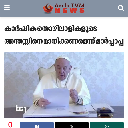
കാർഷിക തൊഴിലാളികളുടെ
അന്തസ്സിനെ മാനിക്കണമെന്ന് മാർപ്പാപ്പ
0