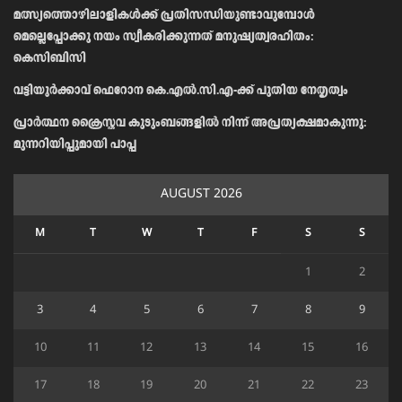
മത്സ്യത്തൊഴിലാളികള്‍ക്ക് പ്രതിസന്ധിയുണ്ടാവുമ്പോള്‍
മെല്ലെപ്പോക്കു നയം സ്വീകരിക്കുന്നത് മനുഷ്യത്വരഹിതം:
കെസിബിസി
വട്ടിയൂർക്കാവ് ഫെറോന കെ.എൽ.സി.എ-ക്ക് പുതിയ നേതൃത്വം
പ്രാര്‍ത്ഥന ക്രൈസ്തവ കുടുംബങ്ങളില്‍ നിന്ന് അപ്രത്യക്ഷമാകുന്നു:
മുന്നറിയിപ്പുമായി പാപ്പ
AUGUST 2026
M
T
W
T
F
S
S
1
2
3
4
5
6
7
8
9
10
11
12
13
14
15
16
17
18
19
20
21
22
23