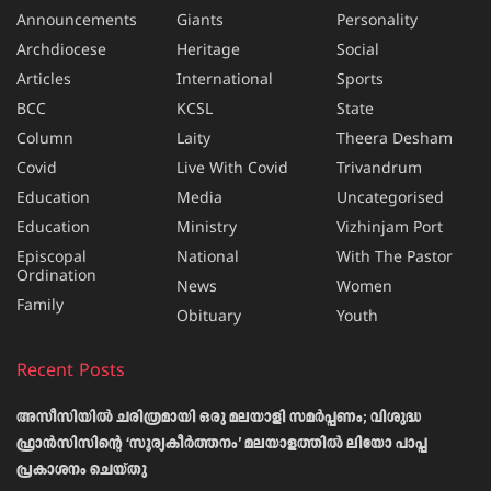
Announcements
Giants
Personality
Archdiocese
Heritage
Social
Articles
International
Sports
BCC
KCSL
State
Column
Laity
Theera Desham
Covid
Live With Covid
Trivandrum
Education
Media
Uncategorised
Education
Ministry
Vizhinjam Port
Episcopal
National
With The Pastor
Ordination
News
Women
Family
Obituary
Youth
Recent Posts
അസീസിയിൽ ചരിത്രമായി ഒരു മലയാളി സമർപ്പണം; വിശുദ്ധ
ഫ്രാൻസിസിന്റെ ‘സൂര്യകീർത്തനം’ മലയാളത്തിൽ ലിയോ പാപ്പ
പ്രകാശനം ചെയ്തു