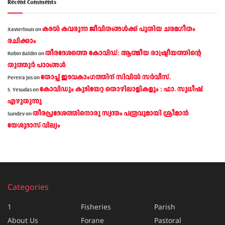
Recent Comments
കടല്‍ കവരുന്ന ജീവിതങ്ങള്‍ക്ക് പുതിയ ചരമഗീതം
Xavierlouis
on
രചിക്കാം
തീരദേശത്തെ കോവിഡ്: ആത്മീയ രാഷ്ട്രീയത്തിന്റെ
Robin Baldin
on
തൂത്തൂര്‍ പാഠങ്ങൾ
തോപ്പ് ഇടവകാംഗത്തിന് സിവിൽ സർവീസ്.
Pereira Jos
on
കോവിഡും കുടിയേറ്റ തൊഴിലാളികളും : ഫാ. സുധീഷ്
S. Yesudas
on
എഴുതുന്നു
തീരപ്രദേശത്തിനൊരു സ്വന്തം പത്രവുമായി ശ്രീമാന്‍
Sundev
on
യേശുദാസ് വില്യം
Categories
1
Fisheries
Parish
About Us
Forane
Pastoral