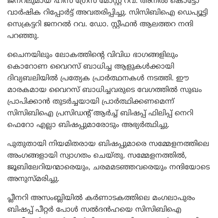
ജനറലുമായ ഹിസ് ഗ്രേസ് മോസ്റ്റ് റവ. അനിൽ കൊട്ടോ
വാർഷിക റിപ്പോർട്ട് അവതരിപ്പിച്ചു. സിസിബിഐ ഡെപ്യൂട്ടി
സെക്രട്ടറി ജനറൽ റവ. ഡോ. സ്റ്റീഫൻ ആലത്തറ നന്ദി
പറഞ്ഞു.
ചൈനയിലും ലോകത്തിന്റെ വിവിധ ഭാഗങ്ങളിലും
കൊറോണ വൈറസ് ബാധിച്ച ആളുകൾക്കായി
ദിവ്യബലിയിൽ പ്രത്യേക പ്രാർത്ഥനകൾ നടത്തി. ഈ
മാരകമായ വൈറസ് ബാധിച്ചവരുടെ വേഗത്തിൽ സുഖം
പ്രാപിക്കാൻ തുടർച്ചയായി പ്രാർത്ഥിക്കണമെന്ന്
സിസിബിഐ പ്രസിഡന്റ് ആർച്ച് ബിഷപ്പ് ഫിലിപ്പ് നെറി
ഫെറോ എല്ലാ ബിഷപ്പുമാരോടും അഭ്യർത്ഥിച്ചു.
പുതുതായി നിയമിതരായ ബിഷപ്പുമാരെ സമ്മേളനത്തിലെ
അംഗങ്ങളായി സ്വാഗതം ചെയ്തു. സമ്മേളനത്തിൽ,
ജൂബിലേറിയന്മാരെയും, ചരമമടഞ്ഞവരെയും നന്ദിയോടെ
അനുസ്മരിച്ചു.
പ്ലീനറി അസംബ്ലിയിൽ കർണാടകത്തിലെ മംഗലാപുരം
ബിഷപ്പ് പീറ്റർ പോൾ സൽദൻഹയെ സിസിബിഐ