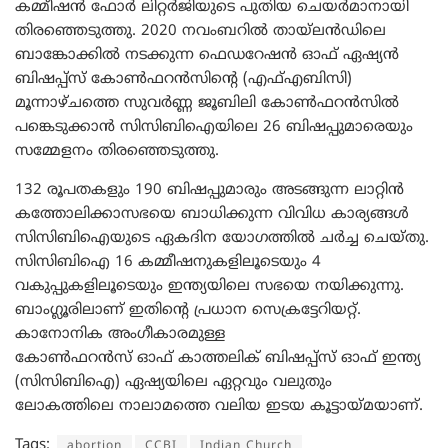
കമ്മീഷൻ ഫോർ ലിറ്റർജിയുടെ പുതിയ ചെയർമാനായി
തിരഞ്ഞെടുത്തു. 2020 നവംബറിൽ തായ്‌ലൻഡിലെ
ബാങ്കോക്കിൽ നടക്കുന്ന ഫെഡറേഷൻ ഓഫ് ഏഷ്യൻ
ബിഷപ്പ്സ് കോൺഫറൻസിന്റെ (എഫ്എബിസി)
മൂന്നാഴ്ചത്തെ സുവർണ്ണ ജൂബിലി കോൺഫറൻസിൽ
പങ്കെടുക്കാൻ സിസിബിഐയിലെ 26 ബിഷപ്പുമാരെയും
സമ്മേളനം തിരഞ്ഞെടുത്തു.
132 രൂപതകളും 190 ബിഷപ്പുമാരും അടങ്ങുന്ന ലാറ്റിൻ
കത്തോലിക്കാസഭയെ ബാധിക്കുന്ന വിവിധ കാര്യങ്ങൾ
സിസിബിഐയുടെ ഏകദിന യോഗത്തിൽ ചർച്ച ചെയ്തു.
സി‌സി‌ബി‌ഐ 16 കമ്മീഷനുകളിലൂടെയും 4
വകുപ്പുകളിലൂടെയും ഇന്ത്യയിലെ സഭയെ നയിക്കുന്നു.
ബാംഗ്ലൂരിലാണ് ഇതിന്റെ പ്രധാന സെക്രട്ടേറിയറ്റ്.
കാനോനിക അംഗീകാരമുള്ള
കോൺഫറൻസ്‌ ഓഫ്‌ കാത്തലിക് ബിഷപ്പ്സ് ഓഫ് ഇന്ത്യ
(സിസിബിഐ) ഏഷ്യയിലെ ഏറ്റവും വലുതും
ലോകത്തിലെ നാലാമത്തെ വലിയ ഇടയ കൂട്ടായ്മയാണ്.
Tags:
abortion
CCBI
Indian Church