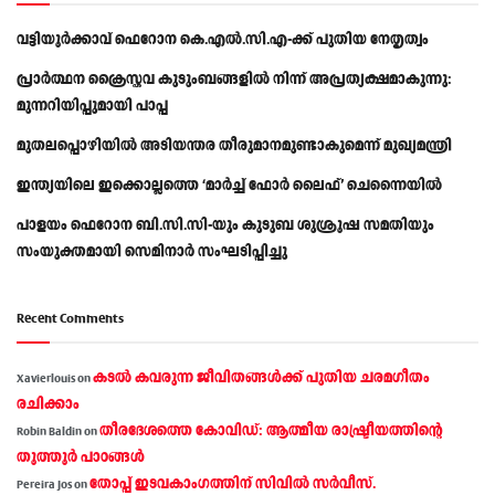
വട്ടിയൂർക്കാവ് ഫെറോന കെ.എൽ.സി.എ-ക്ക് പുതിയ നേതൃത്വം
പ്രാര്‍ത്ഥന ക്രൈസ്തവ കുടുംബങ്ങളില്‍ നിന്ന് അപ്രത്യക്ഷമാകുന്നു:
മുന്നറിയിപ്പുമായി പാപ്പ
മുതലപ്പൊഴിയിൽ അടിയന്തര തീരുമാനമുണ്ടാകുമെന്ന് മുഖ്യമന്ത്രി
ഇന്ത്യയിലെ ഇക്കൊല്ലത്തെ ‘മാർച്ച് ഫോർ ലൈഫ്’ ചെന്നൈയിൽ
പാളയം ഫെറോന ബി.സി.സി-യും കുടുബ ശുശ്രൂഷ സമതിയും
സംയുക്തമായി സെമിനാർ സംഘടിപ്പിച്ചു
Recent Comments
കടല്‍ കവരുന്ന ജീവിതങ്ങള്‍ക്ക് പുതിയ ചരമഗീതം
Xavierlouis
on
രചിക്കാം
തീരദേശത്തെ കോവിഡ്: ആത്മീയ രാഷ്ട്രീയത്തിന്റെ
Robin Baldin
on
തൂത്തൂര്‍ പാഠങ്ങൾ
തോപ്പ് ഇടവകാംഗത്തിന് സിവിൽ സർവീസ്.
Pereira Jos
on