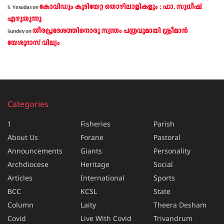
കോവിഡും കുടിയേറ്റ തൊഴിലാളികളും : ഫാ. സുധീഷ്
S. Yesudas
on
എഴുതുന്നു
തീരപ്രദേശത്തിനൊരു സ്വന്തം പത്രവുമായി ശ്രീമാന്‍
Sundev
on
യേശുദാസ് വില്യം
Categories
1
Fisheries
Parish
About Us
Forane
Pastoral
Announcements
Giants
Personality
Archdiocese
Heritage
Social
Articles
International
Sports
BCC
KCSL
State
Column
Laity
Theera Desham
Covid
Live With Covid
Trivandrum