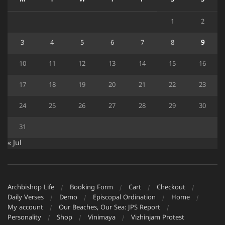
M
T
W
T
F
S
S
1
2
3
4
5
6
7
8
9
10
11
12
13
14
15
16
17
18
19
20
21
22
23
24
25
26
27
28
29
30
31
« Jul
Archbishop Life
Booking Form
Cart
Checkout
Daily Verses
Demo
Episcopal Ordination
Home
My account
Our Beaches, Our Sea: JPS Report
Personality
Shop
Vinimaya
Vizhinjam Protest