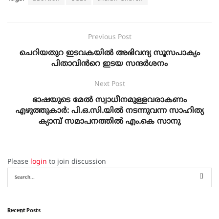
Previous Post
ചെറിയതുറ ഇടവകയിൽ അഭിവന്ദ്യ സൂസപാക്യം
പിതാവിൻറെ ഇടയ സന്ദർശനം
Next Post
ഭാഷയുടെ മേൽ സ്വാധീനമുള്ളവരാകണം
എഴുത്തുകാർ: പി.ഒ.സി.യിൽ നടന്നുവന്ന സാഹിത്യ
ക്യാമ്പ് സമാപനത്തിൽ എം.കെ സാനു
Please
login
to join discussion
Recent Posts