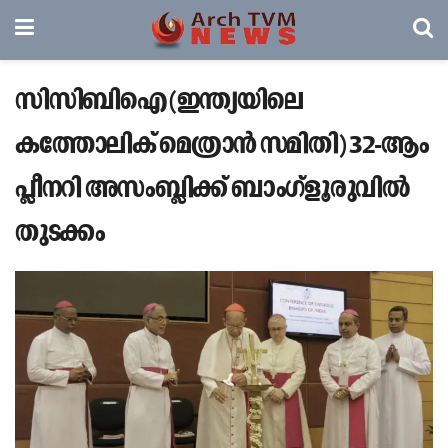
സിസിബിഐ (ഇന്ത്യയിലെ
കത്തോലിക് മെത്രാൻ സമിതി) 32-ആം
പ്ലീനറി അസംബ്ലിക്ക് ബാംഗ്‌ളൂരുവിൽ
തുടക്കം