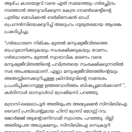
ആഴ്ച കാലയളവ് വരെ ഏത് സമയത്തും ഗർഭച്ഛിദ്രം
നടത്താൻ അനുവദിക്കുന്ന കേന്ദ്ര ഗവൺമെന്റിന്റെ
പുതിയ മെഡിക്കൽ ടെർമിനേഷൻ ഓഫ്
പ്രെഗ്നൻസിയെക്കുറിച്ച് അദ്ദേഹം ഗുരുതരമായ ആശങ്ക
പ്രകടിപ്പിച്ചു.
“ഗർഭധാരണ നിമിഷം മുതൽ മനുഷ്യജീവിതത്തെ
ബഹുമാനിക്കുകയും സംരക്ഷിക്കുകയും വേണം.
ഗർഭധാരണം മുതൽ സ്വാഭാവിക മരണം വരെ
മനുഷ്യജീവിതത്തിന്റെ പവിത്രതയെ സംരക്ഷിക്കുന്നതിൽ
സഭ അചഞ്ചലമാണ്. എല്ലാ മനുഷ്യജീവിതത്തിന്റെയും
അന്തസ്സിനെക്കുറിച്ചുള്ള ക്രിസ്തുവിന്റെ സന്ദേശം
പ്രചരിപ്പിക്കാനുള്ള ഉത്തരവാദിത്തം ബിഷപ്പുമാർക്കാണ് ”,
കർദിനാൾ ഓസ്വാൾഡ് ഗ്രേഷിയസ് പറഞ്ഞു.
മദ്രാസ്-മൈലാപൂർ അതിരൂപത അദ്ധ്യക്ഷൻ സിസിബിഐ
വൈസ് പ്രസിഡന്റുമായ ഹിസ് ഗ്രേസ് മോസ്റ്റ് റവ.
ജോർജ്ജ് ആന്റോണിസാമി സ്വാഗതം പറഞ്ഞു. ദില്ലി
അതിരൂപത അധ്യക്ഷനും, സിസിബിഐ സെക്രട്ടറി