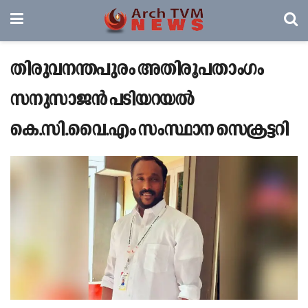
തിരുവനന്തപുരം അതിരൂപതാംഗം
സനുസാജൻ പടിയറയൽ
കെ.സി.വൈ.എം സംസ്ഥാന സെക്രട്ടറി