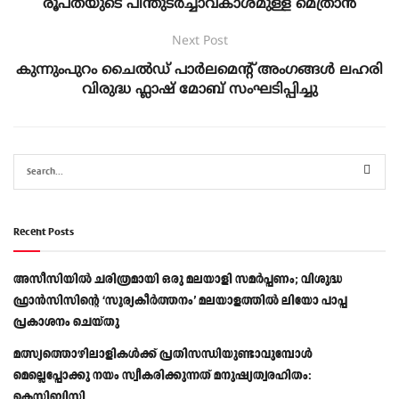
രൂപതയുടെ പിന്തുടര്‍ച്ചാവകാശമുള്ള മെത്രാന്‍
Next Post
കുന്നുംപുറം ചൈൽഡ് പാർലമെന്റ് അംഗങ്ങൾ ലഹരി
വിരുദ്ധ ഫ്ലാഷ് മോബ് സംഘടിപ്പിച്ചു
Recent Posts
അസീസിയിൽ ചരിത്രമായി ഒരു മലയാളി സമർപ്പണം; വിശുദ്ധ
ഫ്രാൻസിസിന്റെ ‘സൂര്യകീർത്തനം’ മലയാളത്തിൽ ലിയോ പാപ്പ
പ്രകാശനം ചെയ്തു
മത്സ്യത്തൊഴിലാളികള്‍ക്ക് പ്രതിസന്ധിയുണ്ടാവുമ്പോള്‍
മെല്ലെപ്പോക്കു നയം സ്വീകരിക്കുന്നത് മനുഷ്യത്വരഹിതം:
കെസിബിസി