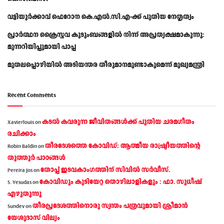
വട്ടിയൂർക്കാവ് ഫെറോന കെ.എൽ.സി.എ-ക്ക് പുതിയ നേതൃത്വം
പ്രാര്‍ത്ഥന ക്രൈസ്തവ കുടുംബങ്ങളില്‍ നിന്ന് അപ്രത്യക്ഷമാകുന്നു:
മുന്നറിയിപ്പുമായി പാപ്പ
മുതലപ്പൊഴിയിൽ അടിയന്തര തീരുമാനമുണ്ടാകുമെന്ന് മുഖ്യമന്ത്രി
Recent Comments
കടല്‍ കവരുന്ന ജീവിതങ്ങള്‍ക്ക് പുതിയ ചരമഗീതം
Xavierlouis
on
രചിക്കാം
തീരദേശത്തെ കോവിഡ്: ആത്മീയ രാഷ്ട്രീയത്തിന്റെ
Robin Baldin
on
തൂത്തൂര്‍ പാഠങ്ങൾ
തോപ്പ് ഇടവകാംഗത്തിന് സിവിൽ സർവീസ്.
Pereira Jos
on
കോവിഡും കുടിയേറ്റ തൊഴിലാളികളും : ഫാ. സുധീഷ്
S. Yesudas
on
എഴുതുന്നു
തീരപ്രദേശത്തിനൊരു സ്വന്തം പത്രവുമായി ശ്രീമാന്‍
Sundev
on
യേശുദാസ് വില്യം