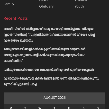
News
Women
Family
Obituary
Youth
Recent Posts
അസീസിയിൽ ചരിത്രമായി ഒരു മലയാളി സമർപ്പണം; വിശുദ്ധ
ഫ്രാൻസിസിന്റെ ‘സൂര്യകീർത്തനം’ മലയാളത്തിൽ ലിയോ പാപ്പ
പ്രകാശനം ചെയ്തു
മത്സ്യത്തൊഴിലാളികള്‍ക്ക് പ്രതിസന്ധിയുണ്ടാവുമ്പോള്‍
മെല്ലെപ്പോക്കു നയം സ്വീകരിക്കുന്നത് മനുഷ്യത്വരഹിതം:
കെസിബിസി
വട്ടിയൂർക്കാവ് ഫെറോന കെ.എൽ.സി.എ-ക്ക് പുതിയ നേതൃത്വം
പ്രാര്‍ത്ഥന ക്രൈസ്തവ കുടുംബങ്ങളില്‍ നിന്ന് അപ്രത്യക്ഷമാകുന്നു:
മുന്നറിയിപ്പുമായി പാപ്പ
AUGUST 2026
M
T
W
T
F
S
S