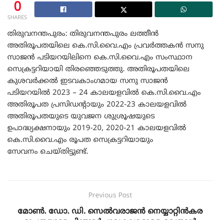
0
SHARES
തിരുവനന്തപുരം: തിരുവനന്തപുരം ലത്തീൻ
അതിരൂപതയിലെ കെ.സി.വൈ.എം പ്രവർത്തകൻ സനു
സാജൻ പടിയറയിലിനെ കെ.സി.വൈ.എം സംസ്ഥാന
സെക്രട്ടറിയായി തിരഞ്ഞെടുത്തു. അതിരൂപതയിലെ
കുശവർക്കൽ ഇടവകാംഗമായ സനു സാജൻ
പടിയറയിൽ 2023 – 24 കാലയളവിൽ കെ.സി.വൈ.എം
അതിരൂപത പ്രസിഡന്റായും 2022-23 കാലയളവിൽ
അതിരൂപതയുടെ യുവജന ശുശ്രൂഷയുടെ
ഉപാദ്ധ്യക്ഷനായും 2019-20, 2020-21 കാലയളവിൽ
കെ.സി.വൈ.എം രൂപത സെക്രട്ടറിയായും
സേവനം ചെയ്തിട്ടുണ്ട്.
Previous Post
മോൺ. ഡോ. ഡി. സെൽവരാജന്‍ നെയ്യാറ്റിൻകര