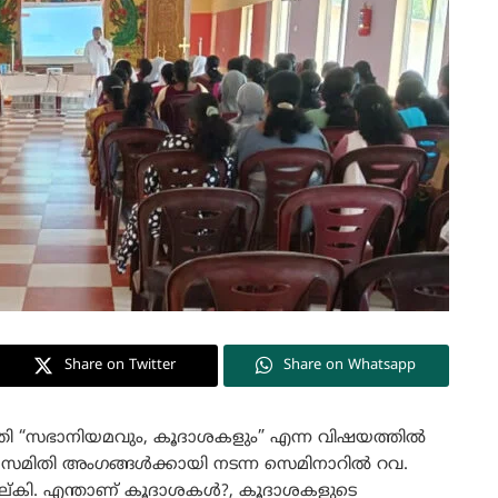
Share on Twitter
Share on Whatsapp
ി “സഭാനിയമവും, കൂദാശകളും” എന്ന വിഷയത്തിൽ
മിതി അംഗങ്ങൾക്കായി നടന്ന സെമിനാറിൽ റവ.
ം നല്കി. എന്താണ് കൂദാശകൾ?, കൂദാശകളുടെ