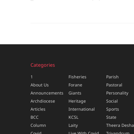
Categories
1
Fisheries
Parish
About Us
Forane
Pastoral
Announcements
Giants
Personality
Archdiocese
Heritage
Social
Articles
International
Sports
BCC
KCSL
State
Column
Laity
Theera Desh
Covid
Live With Covid
Trivandrum