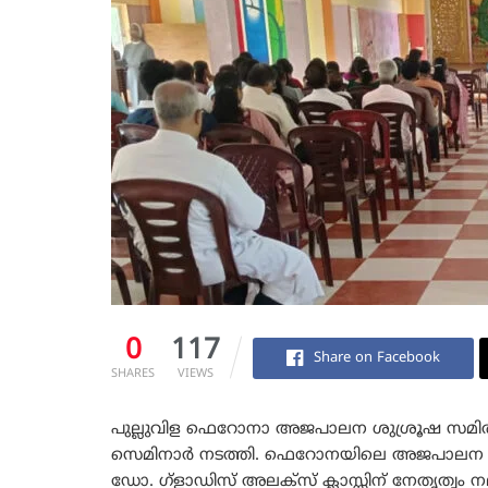
0
117
Share on Facebook
SHARES
VIEWS
പുല്ലുവിള ഫെറോനാ അജപാലന ശുശ്രൂഷ സമിത
സെമിനാർ നടത്തി. ഫെറോനയിലെ അജപാലന സ
ഡോ. ഗ്ളാഡിസ് അലക്സ് ക്ലാസ്സിന്‌ നേതൃത്വ