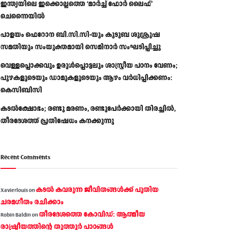
ഇന്ത്യയിലെ ഇക്കൊല്ലത്തെ ‘മാർച്ച് ഫോർ ലൈഫ്’
ചെന്നൈയിൽ
പാളയം ഫെറോന ബി.സി.സി-യും കുടുബ ശുശ്രൂഷ
സമതിയും സംയുക്തമായി സെമിനാർ സംഘടിപ്പിച്ചു
വെള്ളപ്പൊക്കവും ഉരുള്‍പ്പൊട്ടലും ശാസ്ത്രീയ പഠനം വേണം;
പുഴകളുടെയും ഡാമുകളുടെയും ആഴം വര്‍ധിപ്പിക്കണം:
കെസിബിസി
കടൽക്ഷോഭം; രണ്ടു മരണം, രണ്ടുപേർക്കായി തിരച്ചിൽ,
തീരദേശത്ത് പ്രതിഷേധം കനക്കുന്നു
Recent Comments
കടല്‍ കവരുന്ന ജീവിതങ്ങള്‍ക്ക് പുതിയ
Xavierlouis
on
ചരമഗീതം രചിക്കാം
തീരദേശത്തെ കോവിഡ്: ആത്മീയ
Robin Baldin
on
രാഷ്ട്രീയത്തിന്റെ തൂത്തൂര്‍ പാഠങ്ങൾ