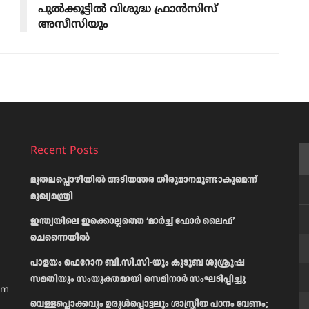
പുൽക്കൂട്ടിൽ വിശുദ്ധ ഫ്രാൻസിസ്
അസീസിയും
Recent Posts
മുതലപ്പൊഴിയിൽ അടിയന്തര തീരുമാനമുണ്ടാകുമെന്ന്
മുഖ്യമന്ത്രി
ഇന്ത്യയിലെ ഇക്കൊല്ലത്തെ ‘മാർച്ച് ഫോർ ലൈഫ്’
ചെന്നൈയിൽ
പാളയം ഫെറോന ബി.സി.സി-യും കുടുബ ശുശ്രൂഷ
സമതിയും സംയുക്തമായി സെമിനാർ സംഘടിപ്പിച്ചു
am
വെള്ളപ്പൊക്കവും ഉരുള്‍പ്പൊട്ടലും ശാസ്ത്രീയ പഠനം വേണം;