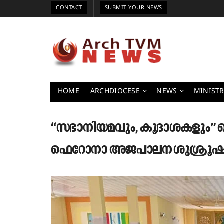
CONTACT
SUBMIT YOUR NEWS
HOME
ARCHDIOCESE
NEWS
MINISTR
“സഭാനിയമവും, കൂദാശകളും” സെ
ഫെറോനാ അജപാലന ശുശ്രൂഷ