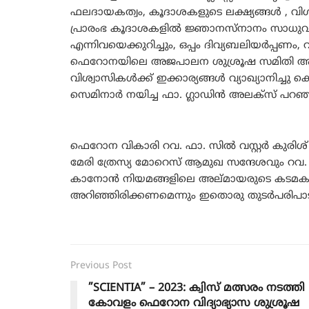
ഫലദായകത്വം, കൂദാശകളുടെ ലക്ഷ്യങ്ങൾ , വിശ
പ്രാരംഭ കൂദാശകളിൽ ജ്ഞാനസ്നാനം സാധു
എന്നിവയെക്കുറിച്ചും, ഒപ്പം ദിവ്യബലിയർപ്പണം,
ഫെറോനയിലെ അജപാലന ശുശ്രൂഷ സമിതി അ
വിശ്വാസികൾക്ക് ഇക്കാര്യങ്ങൾ വ്യാഖ്യാനിച്ചു
സെമിനാർ നയിച്ച ഫാ. ഗ്ലാഡിൻ അലക്സ് പറഞ്
ഫെറോന വികാരി റവ. ഫാ. സിൽ വസ്റ്റർ കുരിശ
മേരി ത്രേസ്യ മോറെസ് ആമുഖ സന്ദേശവും റവ.
കാനോൻ നിയമങ്ങളിലെ അല്മായരുടെ കടമക
അറിഞ്ഞിരിക്കണമെന്നും ഇതൊരു തുടർപരിപാടിയ
Previous Post
”SCIENTIA” – 2023: ക്വിസ് മത്സരം നടത്തി
കോവളം ഫെറോന വിദ്യാഭ്യാസ ശുശ്രൂഷ