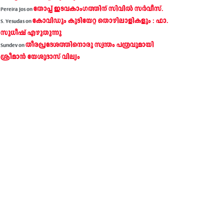
തോപ്പ് ഇടവകാംഗത്തിന് സിവിൽ സർവീസ്.
Pereira Jos
on
കോവിഡും കുടിയേറ്റ തൊഴിലാളികളും : ഫാ.
S. Yesudas
on
സുധീഷ് എഴുതുന്നു
തീരപ്രദേശത്തിനൊരു സ്വന്തം പത്രവുമായി
Sundev
on
ശ്രീമാന്‍ യേശുദാസ് വില്യം