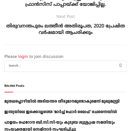
ഫ്രാന്‍സിസ് പാപ്പായ്ക്ക് യോജിപ്പില്ല.
Next Post
തിരുവനന്തപുരം ലത്തീൻ അതിരൂപത, 2020 പ്രേഷിത
വർഷമായി ആചരിക്കും
Please
login
to join discussion
Recent Posts
മുതലപ്പൊഴിയിൽ അടിയന്തര തീരുമാനമുണ്ടാകുമെന്ന് മുഖ്യമന്ത്രി
ഇന്ത്യയിലെ ഇക്കൊല്ലത്തെ ‘മാർച്ച് ഫോർ ലൈഫ്’ ചെന്നൈയിൽ
പാളയം ഫെറോന ബി.സി.സി-യും കുടുബ ശുശ്രൂഷ സമതിയും
സംയുക്തമായി സെമിനാർ സംഘടിപ്പിച്ചു