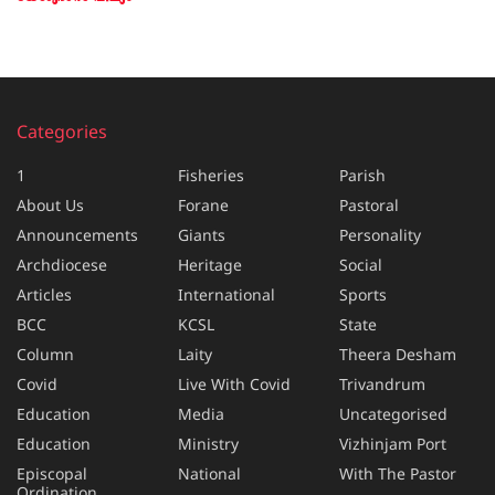
Categories
1
Fisheries
Parish
About Us
Forane
Pastoral
Announcements
Giants
Personality
Archdiocese
Heritage
Social
Articles
International
Sports
BCC
KCSL
State
Column
Laity
Theera Desham
Covid
Live With Covid
Trivandrum
Education
Media
Uncategorised
Education
Ministry
Vizhinjam Port
Episcopal
National
With The Pastor
Ordination