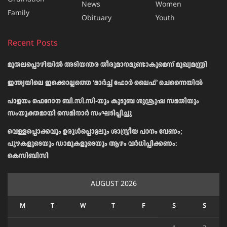
News
Women
Family
Obituary
Youth
Recent Posts
മുതലപ്പൊഴിയിൽ അടിയന്തര തീരുമാനമുണ്ടാകുമെന്ന് മുഖ്യമന്ത്രി
ഇന്ത്യയിലെ ഇക്കൊല്ലത്തെ ‘മാർച്ച് ഫോർ ലൈഫ്’ ചെന്നൈയിൽ
പാളയം ഫെറോന ബി.സി.സി-യും കുടുബ ശുശ്രൂഷ സമതിയും
സംയുക്തമായി സെമിനാർ സംഘടിപ്പിച്ചു
വെള്ളപ്പൊക്കവും ഉരുള്‍പ്പൊട്ടലും ശാസ്ത്രീയ പഠനം വേണം;
പുഴകളുടെയും ഡാമുകളുടെയും ആഴം വര്‍ധിപ്പിക്കണം:
കെസിബിസി
AUGUST 2026
M
T
W
T
F
S
S