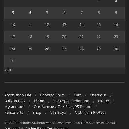
1
2
3
4
5
6
7
8
9
10
11
12
13
14
15
16
17
18
19
20
21
22
23
24
25
26
27
28
29
30
31
« Jul
Archbishop Life
Booking Form
Cart
Checkout
Daily Verses
Demo
Episcopal Ordination
Home
My account
Our Beaches, Our Sea: JPS Report
Personality
Shop
Vinimaya
Vizhinjam Protest
© 2026 Catholic Archdiocesan News Portal - A Catholic News Portal.