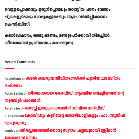
വെള്ളപ്പൊക്കവും ഉരുള്‍പ്പൊട്ടലും ശാസ്ത്രീയ പഠനം വേണം;
പുഴകളുടെയും ഡാമുകളുടെയും ആഴം വര്‍ധിപ്പിക്കണം:
കെസിബിസി
കടൽക്ഷോഭം; രണ്ടു മരണം, രണ്ടുപേർക്കായി തിരച്ചിൽ,
തീരദേശത്ത് പ്രതിഷേധം കനക്കുന്നു
Recent Comments
കടല്‍ കവരുന്ന ജീവിതങ്ങള്‍ക്ക് പുതിയ ചരമഗീതം
Xavierlouis
on
രചിക്കാം
തീരദേശത്തെ കോവിഡ്: ആത്മീയ രാഷ്ട്രീയത്തിന്റെ
Robin Baldin
on
തൂത്തൂര്‍ പാഠങ്ങൾ
തോപ്പ് ഇടവകാംഗത്തിന് സിവിൽ സർവീസ്.
Pereira Jos
on
കോവിഡും കുടിയേറ്റ തൊഴിലാളികളും : ഫാ. സുധീഷ്
S. Yesudas
on
എഴുതുന്നു
തീരപ്രദേശത്തിനൊരു സ്വന്തം പത്രവുമായി ശ്രീമാന്‍
Sundev
on
യേശുദാസ് വില്യം