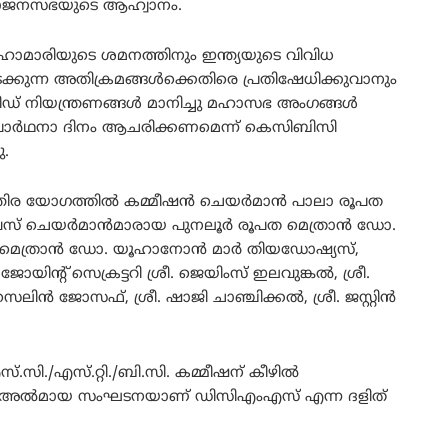
മഹാജനസഭയുടെ ആഹ്വാനം.
ഹാമാരിയുടെ ശമനത്തിനും ഇന്ത്യയുടെ വിവിധ
്കുന്ന അതിക്രമങ്ങൾക്കെതിരെ പ്രതിഷേധിക്കുവാനും
് നിയന്ത്രണങ്ങൾ മാനിച്ചു മഹാസഭ അംഗങ്ങൾ
്രാർഥനാ ദിനം ആചരിക്കണമെന്ന് കെസിബിസി
ു.
്തിര യോഗത്തിൽ കമ്മീഷൻ ചെയർമാൻ പാലാ രൂപത
വൈസ് ചെയർമാൻമാരായ പുനലൂർ രൂപത മെത്രാൻ ഡോ.
രൂപത മെത്രാൻ ഡോ. യൂഹാനോൻ മാർ തിയഡോഷ്യസ്,
ോയിന്റ് സെക്രട്ടറി ശ്രീ. ജെയിംസ് ഇലവുങ്കൽ, ശ്രീ.
െലിൻ ജോസഫ്, ശ്രീ. ഷാജി ചാഞ്ചിക്കൽ, ശ്രീ. ജസ്റ്റിൻ
സി./എസ്.റ്റി./ബി.സി. കമ്മീഷന് കീഴിൽ
യുള്ള അൽമായ സംഘടനയാണ് ഡിസിഎംഎസ് എന്ന ദളിത്