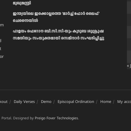
മുഖ്യമന്ത്രി
ഇന്ത്യയിലെ ഇക്കൊല്ലത്തെ ‘മാർച്ച് ഫോർ ലൈഫ്’
ചെന്നൈയിൽ
am
പാളയം ഫെറോന ബി.സി.സി-യും കുടുബ ശുശ്രൂഷ
സമതിയും സംയുക്തമായി സെമിനാർ സംഘടിപ്പിച്ചു
d
t
or
« 
kout
Daily Verses
Demo
Episcopal Ordination
Home
My acc
 Portal. Designed by
Preigo Fover Technologies
.