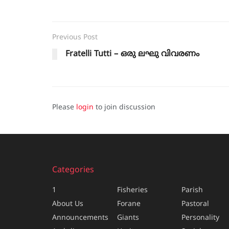
Previous Post
Fratelli Tutti – ഒരു ലഘു വിവരണം
Please
login
to join discussion
Categories
1
Fisheries
Parish
About Us
Forane
Pastoral
Announcements
Giants
Personality