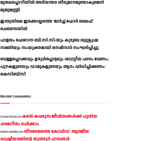
മുതലപ്പൊഴിയിൽ അടിയന്തര തീരുമാനമുണ്ടാകുമെന്ന്
മുഖ്യമന്ത്രി
ഇന്ത്യയിലെ ഇക്കൊല്ലത്തെ ‘മാർച്ച് ഫോർ ലൈഫ്’
ചെന്നൈയിൽ
പാളയം ഫെറോന ബി.സി.സി-യും കുടുബ ശുശ്രൂഷ
സമതിയും സംയുക്തമായി സെമിനാർ സംഘടിപ്പിച്ചു
വെള്ളപ്പൊക്കവും ഉരുള്‍പ്പൊട്ടലും ശാസ്ത്രീയ പഠനം വേണം;
പുഴകളുടെയും ഡാമുകളുടെയും ആഴം വര്‍ധിപ്പിക്കണം:
കെസിബിസി
Recent Comments
കടല്‍ കവരുന്ന ജീവിതങ്ങള്‍ക്ക് പുതിയ
Xavierlouis
on
ചരമഗീതം രചിക്കാം
തീരദേശത്തെ കോവിഡ്: ആത്മീയ
Robin Baldin
on
രാഷ്ട്രീയത്തിന്റെ തൂത്തൂര്‍ പാഠങ്ങൾ