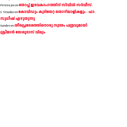
തോപ്പ് ഇടവകാംഗത്തിന് സിവിൽ സർവീസ്.
Pereira Jos
on
കോവിഡും കുടിയേറ്റ തൊഴിലാളികളും : ഫാ.
S. Yesudas
on
സുധീഷ് എഴുതുന്നു
തീരപ്രദേശത്തിനൊരു സ്വന്തം പത്രവുമായി
Sundev
on
ശ്രീമാന്‍ യേശുദാസ് വില്യം