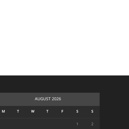
AUGUST 2026
M
T
W
T
F
S
S
1
2