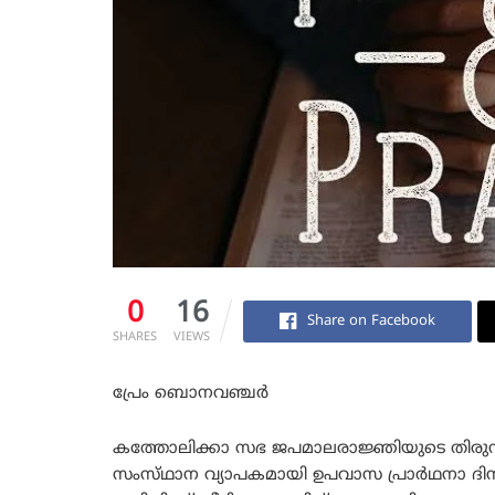
0
16
Share on Facebook
SHARES
VIEWS
പ്രേം ബൊനവഞ്ചർ
കത്തോലിക്കാ സഭ ജപമാലരാജ്ഞിയുടെ തിരു
സംസ്‌ഥാന വ്യാപകമായി ഉപവാസ പ്രാർഥനാ ദ