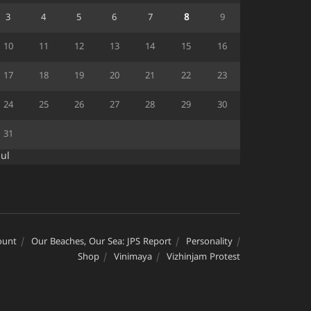
3
4
5
6
7
8
9
10
11
12
13
14
15
16
17
18
19
20
21
22
23
24
25
26
27
28
29
30
31
Jul
ount
Our Beaches, Our Sea: JPS Report
Personality
Shop
Vinimaya
Vizhinjam Protest