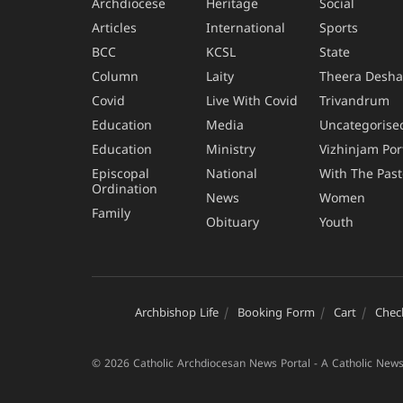
Archdiocese
Heritage
Social
Articles
International
Sports
BCC
KCSL
State
Column
Laity
Theera Desh
Covid
Live With Covid
Trivandrum
Education
Media
Uncategorise
Education
Ministry
Vizhinjam Por
Episcopal
National
With The Past
Ordination
News
Women
Family
Obituary
Youth
Archbishop Life
Booking Form
Cart
Chec
© 2026 Catholic Archdiocesan News Portal - A Catholic News