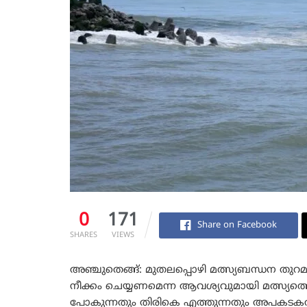
0
171
Share on Facebook
SHARES
VIEWS
അഞ്ചുതെങ്ങ്: മുതലപ്പൊഴി മത്സ്യബന്ധന തുറമ
നീക്കം ചെയ്യണമെന്ന ആവശ്യവുമായി മത്സ്യത
പോകുന്നതും തിരികെ എത്തുന്നതും അപകടകരമാക