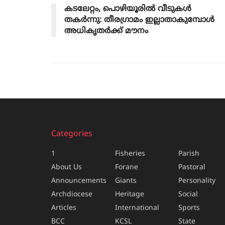
കടലേറ്റം, പൊഴിയൂരിൽ വീടുകൾ
തകർന്നു: തീരഗ്രാമം ഇല്ലാതാകുമ്പോൾ
അധികൃതർക്ക് മൗനം
Categories
1
Fisheries
Parish
About Us
Forane
Pastoral
Announcements
Giants
Personality
Archdiocese
Heritage
Social
Articles
International
Sports
BCC
KCSL
State