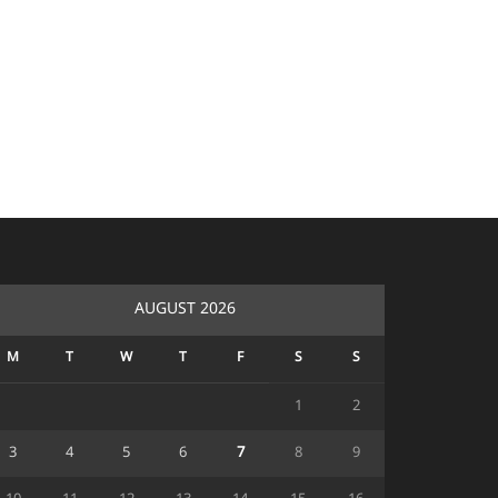
AUGUST 2026
M
T
W
T
F
S
S
1
2
3
4
5
6
7
8
9