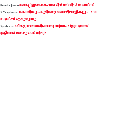
തോപ്പ് ഇടവകാംഗത്തിന് സിവിൽ സർവീസ്.
Pereira Jos
on
കോവിഡും കുടിയേറ്റ തൊഴിലാളികളും : ഫാ.
S. Yesudas
on
സുധീഷ് എഴുതുന്നു
തീരപ്രദേശത്തിനൊരു സ്വന്തം പത്രവുമായി
Sundev
on
ശ്രീമാന്‍ യേശുദാസ് വില്യം