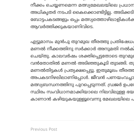
നീക്കം ചെയ്യണമെന്ന മത്സ്യമേഖലയിലെ പ്രധ
അധികൃതർ നടപടി കൈക്കൊണ്ടിട്ടില്ല. അടിക്കടി പ
ബോട്ടപകടങ്ങളും ഒപ്പം മത്സ്യത്തൊഴിലാളികൾക
ആവർത്തിക്കുകയാണിവിടെ.
എട്ടുമാസം മുൻപു തുറമുഖ തീരത്തു പ്രതിഷ
മണൽ നീക്കത്തിനു സർക്കാർ അനുമതി നൽകി.
ചെയ്തു. കാലവർഷം ശക്തിപ്പെട്ടതോടെ തുറമുഖ കേ
വൻതോതിൽ മണൽ അടിഞ്ഞുകൂടി തുടങ്ങി. തു
മണൽതിട്ടകൾ പ്രത്യക്ഷപ്പെട്ടു. ഇതുമൂലം തീരത
അപകടനിഴലിലാണിപ്പോൾ. ജീവൻ പണയംവച്ചാണു
മത്സ്യബന്ധനത്തിനു പുറപ്പെടുന്നത്. ഡ്രജർ ഉ
സ്ഥിരം സംവിധാനമാക്കിയാലെ നിലവിലുള്ള ഭ
കാണാൻ കഴിയുകയുള്ളൂവെന്നു മേഖലയിലെ പരമ്പ
Previous Post