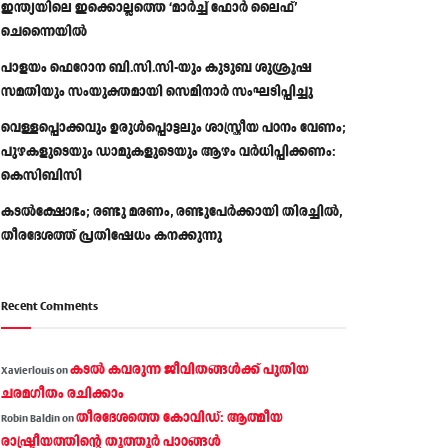
ഇന്ത്യയിലെ ഇക്കൊല്ലത്തെ ‘മാർച്ച് ഫോർ ലൈഫ്’
ചെന്നൈയിൽ
പാളയം ഫെറോന ബി.സി.സി-യും കുടുബ ശുശ്രൂഷ
സമതിയും സംയുക്തമായി സെമിനാർ സംഘടിപ്പിച്ചു
വെള്ളപ്പൊക്കവും ഉരുള്‍പ്പൊട്ടലും ശാസ്ത്രീയ പഠനം വേണം;
പുഴകളുടെയും ഡാമുകളുടെയും ആഴം വര്‍ധിപ്പിക്കണം:
കെസിബിസി
കടൽക്ഷോഭം; രണ്ടു മരണം, രണ്ടുപേർക്കായി തിരച്ചിൽ,
തീരദേശത്ത് പ്രതിഷേധം കനക്കുന്നു
Recent Comments
കടല്‍ കവരുന്ന ജീവിതങ്ങള്‍ക്ക് പുതിയ
Xavierlouis
on
ചരമഗീതം രചിക്കാം
തീരദേശത്തെ കോവിഡ്: ആത്മീയ
Robin Baldin
on
രാഷ്ട്രീയത്തിന്റെ തൂത്തൂര്‍ പാഠങ്ങൾ