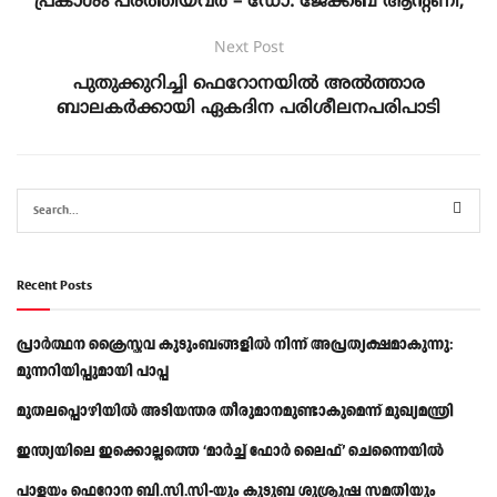
പ്രകാശം പരത്തിയവർ – ഡോ. ജേക്കബ് ആന്റണി,
Next Post
പുതുക്കുറിച്ചി ഫെറോനയിൽ അൽത്താര
ബാലകർക്കായി ഏകദിന പരിശീലനപരിപാടി
Recent Posts
പ്രാര്‍ത്ഥന ക്രൈസ്തവ കുടുംബങ്ങളില്‍ നിന്ന് അപ്രത്യക്ഷമാകുന്നു:
മുന്നറിയിപ്പുമായി പാപ്പ
മുതലപ്പൊഴിയിൽ അടിയന്തര തീരുമാനമുണ്ടാകുമെന്ന് മുഖ്യമന്ത്രി
ഇന്ത്യയിലെ ഇക്കൊല്ലത്തെ ‘മാർച്ച് ഫോർ ലൈഫ്’ ചെന്നൈയിൽ
പാളയം ഫെറോന ബി.സി.സി-യും കുടുബ ശുശ്രൂഷ സമതിയും