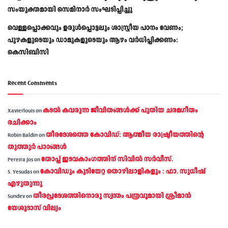
സംയുക്തമായി സെമിനാർ സംഘടിപ്പിച്ചു
വെള്ളപ്പൊക്കവും ഉരുള്‍പ്പൊട്ടലും ശാസ്ത്രീയ പഠനം വേണം;
പുഴകളുടെയും ഡാമുകളുടെയും ആഴം വര്‍ധിപ്പിക്കണം:
കെസിബിസി
Recent Comments
കടല്‍ കവരുന്ന ജീവിതങ്ങള്‍ക്ക് പുതിയ ചരമഗീതം
Xavierlouis
on
രചിക്കാം
തീരദേശത്തെ കോവിഡ്: ആത്മീയ രാഷ്ട്രീയത്തിന്റെ
Robin Baldin
on
തൂത്തൂര്‍ പാഠങ്ങൾ
തോപ്പ് ഇടവകാംഗത്തിന് സിവിൽ സർവീസ്.
Pereira Jos
on
കോവിഡും കുടിയേറ്റ തൊഴിലാളികളും : ഫാ. സുധീഷ്
S. Yesudas
on
എഴുതുന്നു
തീരപ്രദേശത്തിനൊരു സ്വന്തം പത്രവുമായി ശ്രീമാന്‍
Sundev
on
യേശുദാസ് വില്യം