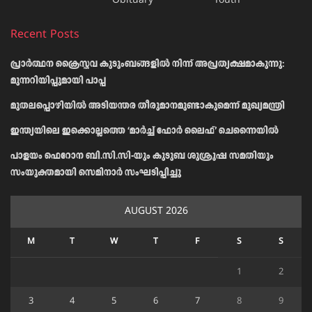
Obituary
Youth
Recent Posts
പ്രാര്‍ത്ഥന ക്രൈസ്തവ കുടുംബങ്ങളില്‍ നിന്ന് അപ്രത്യക്ഷമാകുന്നു:
മുന്നറിയിപ്പുമായി പാപ്പ
മുതലപ്പൊഴിയിൽ അടിയന്തര തീരുമാനമുണ്ടാകുമെന്ന് മുഖ്യമന്ത്രി
ഇന്ത്യയിലെ ഇക്കൊല്ലത്തെ ‘മാർച്ച് ഫോർ ലൈഫ്’ ചെന്നൈയിൽ
പാളയം ഫെറോന ബി.സി.സി-യും കുടുബ ശുശ്രൂഷ സമതിയും
സംയുക്തമായി സെമിനാർ സംഘടിപ്പിച്ചു
AUGUST 2026
M
T
W
T
F
S
S
1
2
3
4
5
6
7
8
9