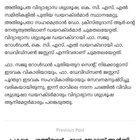
അതിരൂപത വിദ്യാഭ്യാസ ശുശ്രൂഷ, കെ. സി. എസ്. എൽ
സമിതികളിൽ പുതിയ ഡയറക്ടർമാർ സ്ഥാനമേറ്റു.
അതിരൂപതാ സഹമെത്രാൻ ഡോ. ക്രിസ്തുദാസ് ആർ-ന്റെ
നേതൃത്വത്തിലാണ് ഡയറക്ടർമാർ ചുമതലയേറ്റത്.
വിദ്യാഭ്യാസ ശുശ്രൂഷ ഡയറക്ടറായി ഫാ. സജു
റോൾഡൻ, കെ. സി. എസ്. എൽ ഡയറക്ടറായി ഫാ.
ഡേവിഡ്സൺ ജസ്റ്റസ് എന്നിവരാണ് ചുമതലയേറ്റത്.
ഫാ. സജു റോൾഡൻ പുതിയതുറ സെന്റ്. നിക്കോളാസ്
ഇടവക വികാരിയായും, ഫാ. ഡേവിഡ്സൺ ജസ്റ്റസ്
പൂന്തുറ ഇടവക സഹവികാരിയായും സേവനമനുഷ്ഠിച്ചു
വരികയായിരുന്നു. ഇന്ന് രാവിലെ നടന്ന ചടങ്ങിൽ വിവിധ
ശുശ്രൂഷാ ഡയറക്ടർമാരും വിദ്യാഭ്യാസ ശുശ്രൂഷ
ആനിമേറ്റർമാരും പങ്കെടുത്തു.
Previous Post