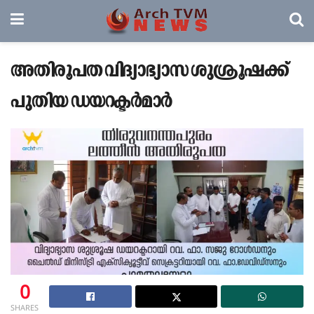
അതിരൂപത വിദ്യാഭ്യാസ ശുശ്രൂഷക്ക്
പുതിയ ഡയറക്ടർമാർ
0
SHARES