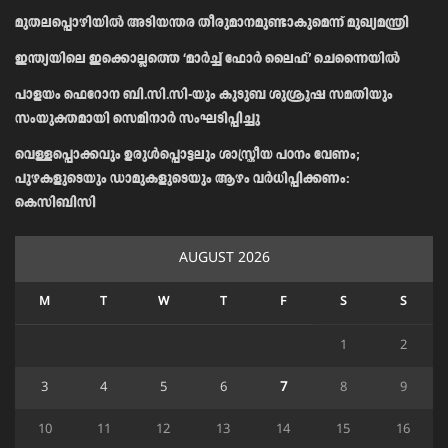
മുതലപ്പൊഴിയിൽ അടിയന്തര തീരുമാനമുണ്ടാകുമെന്ന് മുഖ്യമന്ത്രി
ഇന്ത്യയിലെ ഇക്കൊല്ലത്തെ ‘മാർച്ച് ഫോർ ലൈഫ്’ ചെന്നൈയിൽ
പാളയം ഫെറോന ബി.സി.സി-യും കുടുബ ശുശ്രൂഷ സമതിയും
സംയുക്തമായി സെമിനാർ സംഘടിപ്പിച്ചു
വെള്ളപ്പൊക്കവും ഉരുള്‍പ്പൊട്ടലും ശാസ്ത്രീയ പഠനം വേണം;
പുഴകളുടെയും ഡാമുകളുടെയും ആഴം വര്‍ധിപ്പിക്കണം:
കെസിബിസി
AUGUST 2026
M
T
W
T
F
S
S
1
2
3
4
5
6
7
8
9
10
11
12
13
14
15
16