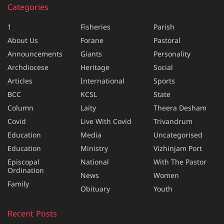
Categories
1
Fisheries
Parish
About Us
Forane
Pastoral
Announcements
Giants
Personality
Archdiocese
Heritage
Social
Articles
International
Sports
BCC
KCSL
State
Column
Laity
Theera Desham
Covid
Live With Covid
Trivandrum
Education
Media
Uncategorised
Education
Ministry
Vizhinjam Port
Episcopal
National
With The Pastor
Ordination
News
Women
Family
Obituary
Youth
Recent Posts