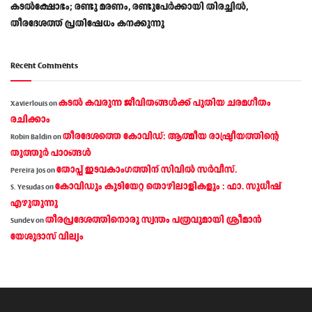
കടൽക്ഷോഭം; രണ്ടു മരണം, രണ്ടുപേർക്കായി തിരച്ചിൽ,
തീരദേശത്ത് പ്രതിഷേധം കനക്കുന്നു
Recent Comments
കടല്‍ കവരുന്ന ജീവിതങ്ങള്‍ക്ക് പുതിയ ചരമഗീതം
Xavierlouis
on
രചിക്കാം
തീരദേശത്തെ കോവിഡ്: ആത്മീയ രാഷ്ട്രീയത്തിന്റെ
Robin Baldin
on
തൂത്തൂര്‍ പാഠങ്ങൾ
തോപ്പ് ഇടവകാംഗത്തിന് സിവിൽ സർവീസ്.
Pereira Jos
on
കോവിഡും കുടിയേറ്റ തൊഴിലാളികളും : ഫാ. സുധീഷ്
S. Yesudas
on
എഴുതുന്നു
തീരപ്രദേശത്തിനൊരു സ്വന്തം പത്രവുമായി ശ്രീമാന്‍
Sundev
on
യേശുദാസ് വില്യം