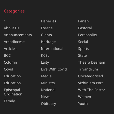
Categories
1
Fisheries
Parish
About Us
Forane
Pastoral
Announcements
Giants
Personality
Archdiocese
Heritage
Social
Articles
International
Sports
BCC
KCSL
State
Column
Laity
Theera Desham
Covid
Live With Covid
Trivandrum
Education
Media
Uncategorised
Education
Ministry
Vizhinjam Port
Episcopal
National
With The Pastor
Ordination
News
Women
Family
Obituary
Youth