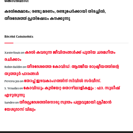
കെസിബിസി
കടൽക്ഷോഭം; രണ്ടു മരണം, രണ്ടുപേർക്കായി തിരച്ചിൽ,
തീരദേശത്ത് പ്രതിഷേധം കനക്കുന്നു
Recent Comments
കടല്‍ കവരുന്ന ജീവിതങ്ങള്‍ക്ക് പുതിയ ചരമഗീതം
Xavierlouis
on
രചിക്കാം
തീരദേശത്തെ കോവിഡ്: ആത്മീയ രാഷ്ട്രീയത്തിന്റെ
Robin Baldin
on
തൂത്തൂര്‍ പാഠങ്ങൾ
തോപ്പ് ഇടവകാംഗത്തിന് സിവിൽ സർവീസ്.
Pereira Jos
on
കോവിഡും കുടിയേറ്റ തൊഴിലാളികളും : ഫാ. സുധീഷ്
S. Yesudas
on
എഴുതുന്നു
തീരപ്രദേശത്തിനൊരു സ്വന്തം പത്രവുമായി ശ്രീമാന്‍
Sundev
on
യേശുദാസ് വില്യം