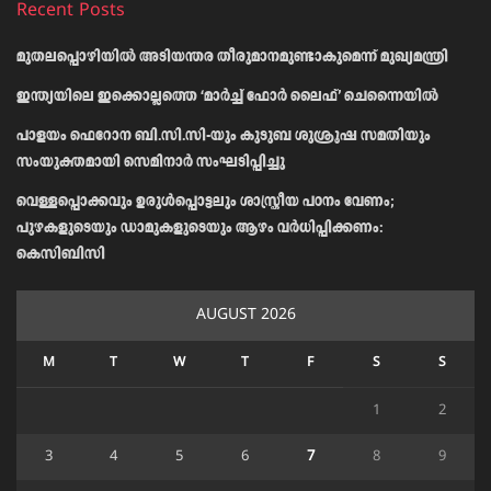
Recent Posts
മുതലപ്പൊഴിയിൽ അടിയന്തര തീരുമാനമുണ്ടാകുമെന്ന് മുഖ്യമന്ത്രി
ഇന്ത്യയിലെ ഇക്കൊല്ലത്തെ ‘മാർച്ച് ഫോർ ലൈഫ്’ ചെന്നൈയിൽ
പാളയം ഫെറോന ബി.സി.സി-യും കുടുബ ശുശ്രൂഷ സമതിയും
സംയുക്തമായി സെമിനാർ സംഘടിപ്പിച്ചു
വെള്ളപ്പൊക്കവും ഉരുള്‍പ്പൊട്ടലും ശാസ്ത്രീയ പഠനം വേണം;
പുഴകളുടെയും ഡാമുകളുടെയും ആഴം വര്‍ധിപ്പിക്കണം:
കെസിബിസി
AUGUST 2026
M
T
W
T
F
S
S
1
2
3
4
5
6
7
8
9