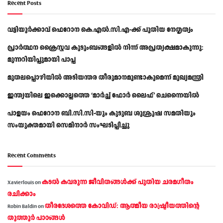
Recent Posts
വട്ടിയൂർക്കാവ് ഫെറോന കെ.എൽ.സി.എ-ക്ക് പുതിയ നേതൃത്വം
പ്രാര്‍ത്ഥന ക്രൈസ്തവ കുടുംബങ്ങളില്‍ നിന്ന് അപ്രത്യക്ഷമാകുന്നു:
മുന്നറിയിപ്പുമായി പാപ്പ
മുതലപ്പൊഴിയിൽ അടിയന്തര തീരുമാനമുണ്ടാകുമെന്ന് മുഖ്യമന്ത്രി
ഇന്ത്യയിലെ ഇക്കൊല്ലത്തെ ‘മാർച്ച് ഫോർ ലൈഫ്’ ചെന്നൈയിൽ
പാളയം ഫെറോന ബി.സി.സി-യും കുടുബ ശുശ്രൂഷ സമതിയും
സംയുക്തമായി സെമിനാർ സംഘടിപ്പിച്ചു
Recent Comments
കടല്‍ കവരുന്ന ജീവിതങ്ങള്‍ക്ക് പുതിയ ചരമഗീതം
Xavierlouis
on
രചിക്കാം
തീരദേശത്തെ കോവിഡ്: ആത്മീയ രാഷ്ട്രീയത്തിന്റെ
Robin Baldin
on
തൂത്തൂര്‍ പാഠങ്ങൾ