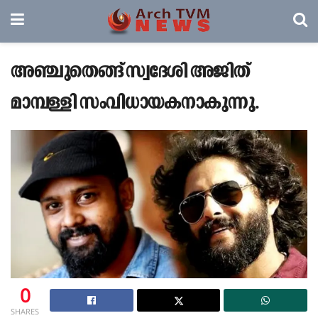
അഞ്ചുതെങ്ങ് സ്വദേശി അജിത്
മാമ്പള്ളി സംവിധായകനാകുന്നു.
0
SHARES