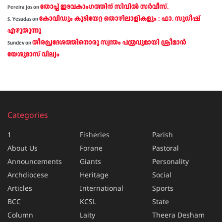
തോപ്പ് ഇടവകാംഗത്തിന് സിവിൽ സർവീസ്.
Pereira Jos
on
കോവിഡും കുടിയേറ്റ തൊഴിലാളികളും : ഫാ. സുധീഷ്
S. Yesudas
on
എഴുതുന്നു
തീരപ്രദേശത്തിനൊരു സ്വന്തം പത്രവുമായി ശ്രീമാന്‍
Sundev
on
യേശുദാസ് വില്യം
Categories
1
Fisheries
Parish
About Us
Forane
Pastoral
Announcements
Giants
Personality
Archdiocese
Heritage
Social
Articles
International
Sports
BCC
KCSL
State
Column
Laity
Theera Desham