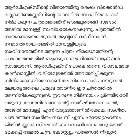
ആർഡിഎക്സി’ന്റെ വിജയത്തിനു ശേഷം വീക്കെൻഡ്
ബ്ലോക്ക്ബസ്റ്റേഴ്സിന്റെ ബാനറിൽ സോഫിയാപോൾ
നിർമിക്കുന്ന ചിത്രത്തത്തിന്‌ അഞ്ചുതെങ്ങ് സ്വദേശി
അജിത് മാമ്പള്ളി സംവിധായകനാകുന്നു. ചിത്രത്തിൽ
നായകനായെത്തുന്നത് ആന്റണി വർഗീസാണ്.
നവാഗതനായ അജിത് മാമ്പള്ളിയുടെ
സംവിധാനത്തിലെത്തുന്ന ചിത്രം തീരദേശത്തിന്റെ
പശ്ചാത്തലത്തില്‍ ഒരുക്കുന്ന ഒരു റിവഞ്ച് ആക്‌ഷൻ
ഡ്രാമയാണ്. ആർഡിഎക്സ് പോലെ തന്നെ വിശാലമായ
കാൻവാസ്സിൽ, വലിയമുടക്കിൽ അവതരിപ്പിക്കുന്ന
സിനിമയാകുമിതെന്നാണ് അണിയറക്കാർ പറയുന്നത്.
മലയാളത്തിലെ പ്രമുഖ താരനിര ഈ ചിത്രത്തിൽ
അണിനിരക്കുന്നുണ്ട്. ഇവരുടെ നിർണയം പൂർത്തിയായി
വരുന്നു. റോയലിൻ റോബർട്ട്, സതീഷ് തോന്നക്കൽ,
അജിത് മാമ്പള്ളി എന്നിവരുടേതാണ് തിരക്കഥ. സംഗീതം
പശ്ചാത്തല സംഗീതം സാം സി.എസ്. ഛായാഗ്രഹണം
ജിതിൻ സ്റ്റാൻ സിലോസ്. കലാസംവിധാനം മനു ജഗത്.
മേക്കപ്പ് അമൽ ചന്ദ്ര. കോസ്റ്റ്യൂം ഡിസൈൻ നിസ്സാർ