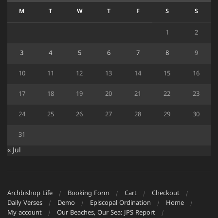
M
T
W
T
F
S
S
1
2
3
4
5
6
7
8
9
10
11
12
13
14
15
16
17
18
19
20
21
22
23
24
25
26
27
28
29
30
31
« Jul
Archbishop Life
Booking Form
Cart
Checkout
Daily Verses
Demo
Episcopal Ordination
Home
My account
Our Beaches, Our Sea: JPS Report