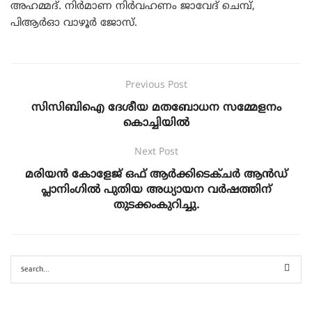
അഹമ്മദ്. നിർമാണ നിർവഹണം ജാവേദ് ചെമ്പ്,
പിആർഓ വാഴൂർ ജോസ്.
Previous Post
സിസിബിഐ ദേശീയ മതബോധന സമ്മേളനം
കൊച്ചിയിൽ
Next Post
മരിയൻ കോളേജ് ഒഫ് ആർക്കിടെക്ചർ ആൻഡ്
പ്ലാനിംഗിൽ പുതിയ അധ്യായന വർഷത്തിന്‌
തുടക്കംകുറിച്ചു.