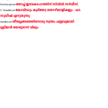
തോപ്പ് ഇടവകാംഗത്തിന് സിവിൽ സർവീസ്.
Pereira Jos
on
കോവിഡും കുടിയേറ്റ തൊഴിലാളികളും : ഫാ.
S. Yesudas
on
സുധീഷ് എഴുതുന്നു
തീരപ്രദേശത്തിനൊരു സ്വന്തം പത്രവുമായി
Sundev
on
ശ്രീമാന്‍ യേശുദാസ് വില്യം