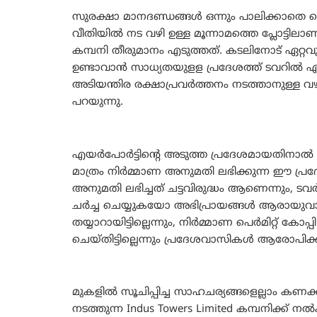
സുരക്ഷാ മാനദണ്ഡങ്ങൾ ഒന്നും പാലിക്കാതെ 
വീതിയിൽ നട വഴി ഉള്ള മൂന്നാമത്തെ പ്ലോട്ടിലാ
കമ്പനി തീരുമാനം എടുത്തത്. കടലിനോട് ഏറ്
ഉണ്ടാവാൻ സാധ്യതയുളള പ്രദേശത്ത് ടവറിൽ 
അടിയന്തിര രക്ഷാപ്രവർത്തനം നടത്താനുള്ള വഴി പ
പറയുന്നു.
എയർപോർട്ടിന്റെ അടുത്ത പ്രദേശമായതിനാൽ എയ
മാത്രം നിർമ്മാണ അനുമതി ലഭിക്കുന്ന ഈ പ്രദേശ
അനുമതി ലഭിച്ചത് ചട്ടവിരുദ്ധം ആണെന്നും, ടവർ 
ചർച്ച ചെയ്യുകയോ അഭിപ്രായങ്ങൾ ആരായുവാനോ
തയ്യാറായിട്ടില്ലെന്നും, നിർമ്മാണ പെർമിറ്റ് ക
ചെയ്തിട്ടില്ലെന്നും പ്രദേശവാസികൾ ആരോപിക്കു
മുകളിൽ സൂചിപ്പിച്ച സാഹചര്യങ്ങളെല്ലാം കണക്
നടത്തുന്ന Indus Towers Limited കമ്പനിക്ക് 