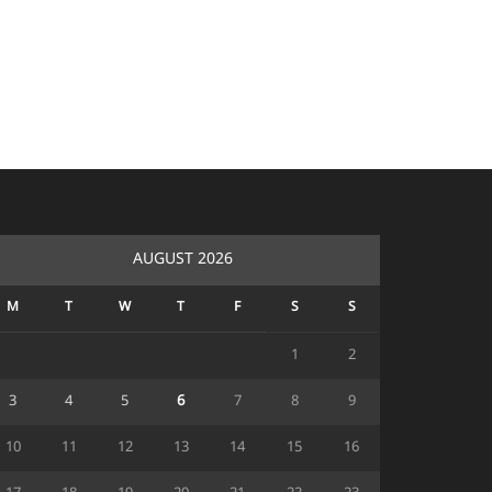
AUGUST 2026
M
T
W
T
F
S
S
1
2
3
4
5
6
7
8
9
10
11
12
13
14
15
16