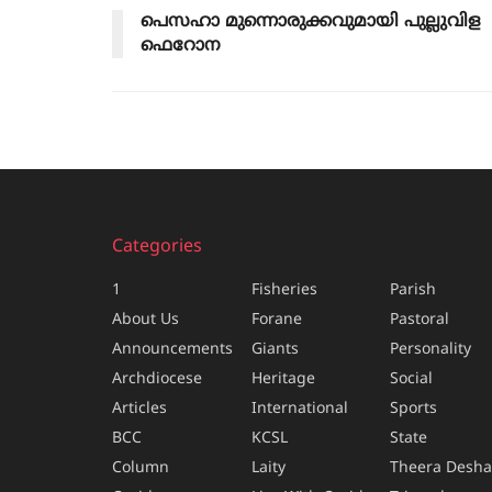
പെസഹാ മുന്നൊരുക്കവുമായി പുല്ലുവിള
ഫെറോന
Categories
1
Fisheries
Parish
About Us
Forane
Pastoral
Announcements
Giants
Personality
Archdiocese
Heritage
Social
Articles
International
Sports
BCC
KCSL
State
Column
Laity
Theera Desh