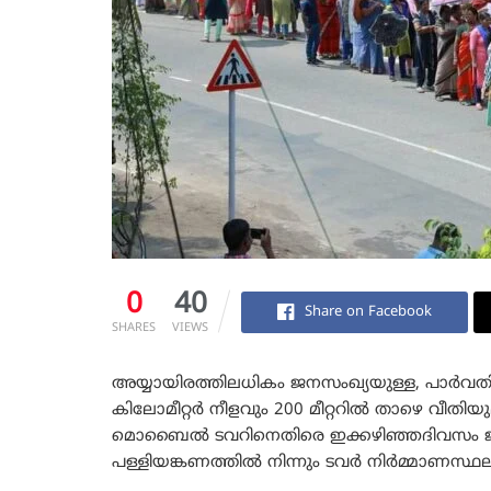
0
40
Share on Facebook
SHARES
VIEWS
അയ്യായിരത്തിലധികം ജനസംഖ്യയുള്ള, പാർവതി
കിലോമീറ്റർ നീളവും 200 മീറ്ററിൽ താഴെ വീതിയു
മൊബൈൽ ടവറിനെതിരെ ഇക്കഴിഞ്ഞദിവസം ജനങ
പള്ളിയങ്കണത്തിൽ നിന്നും ടവർ നിർമ്മാണസ്ഥലത