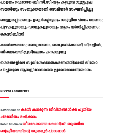
പാളയം ഫെറോന ബി.സി.സി-യും കുടുബ ശുശ്രൂഷ
സമതിയും സംയുക്തമായി സെമിനാർ സംഘടിപ്പിച്ചു
വെള്ളപ്പൊക്കവും ഉരുള്‍പ്പൊട്ടലും ശാസ്ത്രീയ പഠനം വേണം;
പുഴകളുടെയും ഡാമുകളുടെയും ആഴം വര്‍ധിപ്പിക്കണം:
കെസിബിസി
കടൽക്ഷോഭം; രണ്ടു മരണം, രണ്ടുപേർക്കായി തിരച്ചിൽ,
തീരദേശത്ത് പ്രതിഷേധം കനക്കുന്നു
നഗരങ്ങളിലെ സുവിശേഷവത്കരണത്തിനായി ലിയോ
പാപ്പയുടെ ആഗസ്റ്റ് മാസത്തെ പ്രാര്‍ത്ഥനാനിയോഗം
Recent Comments
കടല്‍ കവരുന്ന ജീവിതങ്ങള്‍ക്ക് പുതിയ
Xavierlouis
on
ചരമഗീതം രചിക്കാം
തീരദേശത്തെ കോവിഡ്: ആത്മീയ
Robin Baldin
on
രാഷ്ട്രീയത്തിന്റെ തൂത്തൂര്‍ പാഠങ്ങൾ