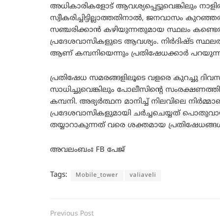
അധികാരികളോട് ആവശ്യപ്പെട്ടുവെങ്കിലും ന
സ്വീകരിച്ചിട്ടില്ലാത്തതിനാൽ, ജനവാസം കുറ
സഞ്ചരിക്കാൻ കഴിയുന്നതുമായ സ്ഥലം കണ്ടെത്
പ്രദേശവാസികളുടെ ആവശ്യം. നിർദിഷ്ട സ്ഥലത്ത
ആണ് കമ്പനിയെന്നും പ്രതിഷേധക്കാർ പറയുന്ന
പ്രതിഷേധ സമരങ്ങളിലൂടെ വളരെ കുറച്ചു ദിവ
സാധിച്ചുവെങ്കിലും പോലീസിന്റെ സംരക്ഷണത്ത
കമ്പനി. അഭ്യർത്ഥന മാനിച്ച് നിലവിലെ നിർമ്മ
പ്രദേശവാസികളുമായി ചർച്ചചെയ്യത് പൊതുവായ
തയ്യാറാകുന്നത് വരെ ശക്തമായ പ്രതിഷേധങ്ങൾ
അവലംബംഃ FB പേജ്
Tags:
Mobile_tower
valiaveli
Previous Post