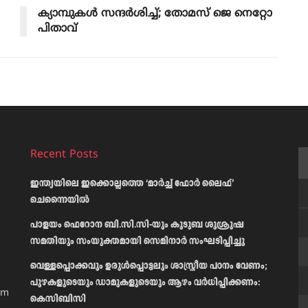
ക്യാമ്പുകൾ സന്ദർശിച്ച്; തോമസ് ജെ നെറ്റോ
പിതാവ്
Recent Posts
ഇന്ത്യയിലെ ഇക്കൊല്ലത്തെ ‘മാർച്ച് ഫോർ ലൈഫ്’
ചെന്നൈയിൽ
പാളയം ഫെറോന ബി.സി.സി-യും കുടുബ ശുശ്രൂഷ
സമതിയും സംയുക്തമായി സെമിനാർ സംഘടിപ്പിച്ചു
വെള്ളപ്പൊക്കവും ഉരുള്‍പ്പൊട്ടലും ശാസ്ത്രീയ പഠനം വേണം;
പുഴകളുടെയും ഡാമുകളുടെയും ആഴം വര്‍ധിപ്പിക്കണം:
am
കെസിബിസി