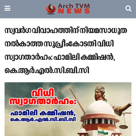
സ്വവർഗ വിവാഹത്തിന്‌ നിയമസാധുത
നൽകാത്ത സുപ്രീംകോടതി വിധി
സ്വാഗതാർഹം: ഫാമിലി കമ്മിഷൻ,
കെ.ആർ.എൽ.സി.ബി.സി