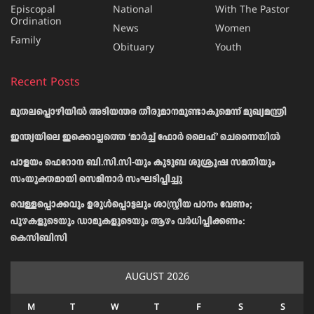
Episcopal
National
With The Pastor
Ordination
News
Women
Family
Obituary
Youth
Recent Posts
മുതലപ്പൊഴിയിൽ അടിയന്തര തീരുമാനമുണ്ടാകുമെന്ന് മുഖ്യമന്ത്രി
ഇന്ത്യയിലെ ഇക്കൊല്ലത്തെ ‘മാർച്ച് ഫോർ ലൈഫ്’ ചെന്നൈയിൽ
പാളയം ഫെറോന ബി.സി.സി-യും കുടുബ ശുശ്രൂഷ സമതിയും
സംയുക്തമായി സെമിനാർ സംഘടിപ്പിച്ചു
വെള്ളപ്പൊക്കവും ഉരുള്‍പ്പൊട്ടലും ശാസ്ത്രീയ പഠനം വേണം;
പുഴകളുടെയും ഡാമുകളുടെയും ആഴം വര്‍ധിപ്പിക്കണം:
കെസിബിസി
AUGUST 2026
M
T
W
T
F
S
S