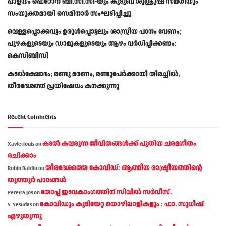
പാളയം ഫെറോന ബി.സി.സി-യും കുടുബ ശുശ്രൂഷ സമതിയും
സംയുക്തമായി സെമിനാർ സംഘടിപ്പിച്ചു
വെള്ളപ്പൊക്കവും ഉരുള്‍പ്പൊട്ടലും ശാസ്ത്രീയ പഠനം വേണം;
പുഴകളുടെയും ഡാമുകളുടെയും ആഴം വര്‍ധിപ്പിക്കണം:
കെസിബിസി
കടൽക്ഷോഭം; രണ്ടു മരണം, രണ്ടുപേർക്കായി തിരച്ചിൽ,
തീരദേശത്ത് പ്രതിഷേധം കനക്കുന്നു
Recent Comments
കടല്‍ കവരുന്ന ജീവിതങ്ങള്‍ക്ക് പുതിയ ചരമഗീതം
Xavierlouis
on
രചിക്കാം
തീരദേശത്തെ കോവിഡ്: ആത്മീയ രാഷ്ട്രീയത്തിന്റെ
Robin Baldin
on
തൂത്തൂര്‍ പാഠങ്ങൾ
തോപ്പ് ഇടവകാംഗത്തിന് സിവിൽ സർവീസ്.
Pereira Jos
on
കോവിഡും കുടിയേറ്റ തൊഴിലാളികളും : ഫാ. സുധീഷ്
S. Yesudas
on
എഴുതുന്നു