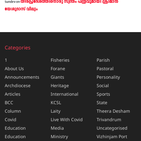
തീരപ്രദേശത്തിനൊരു സ്വന്തം പത്രവുമായി ശ്രീമാന്‍
Sundev
on
യേശുദാസ് വില്യം
Categories
1
Fisheries
Parish
About Us
Forane
Pastoral
Announcements
Giants
Personality
Archdiocese
Heritage
Social
Articles
International
Sports
BCC
KCSL
State
Column
Laity
Theera Desham
Covid
Live With Covid
Trivandrum
Education
Media
Uncategorised
Education
Ministry
Vizhinjam Port