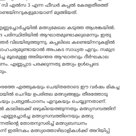
 എസ് സി എൽസ 3 എന്ന ഫീഡർ കപ്പൽ കേരളതീരത്ത്
്ടെയിനറുകളുമായാണ്‌ മുങ്ങിയത്.
 എണ്ണച്ചോർച്ചയിൽ മത്സ്യമേഖല കടുത്ത ആശങ്കയിൽ.
ദ്ര പരിസ്ഥിതിയിൽ ആഘാതമുണ്ടാക്കുമെന്നും ഇതു
ജ്ഞർ വിലയിരുത്തുന്നു. കപ്പലിലെ കണ്ടെയ്നറുകളിൽ
 സാഹചര്യമുണ്ടായാൽ അപകട സാധ്യത ഏറും. സമുദ്ര
ചോർച്ച മൂലമുള്ള അടിയന്തര ആഘാതവും ദീർഘകാല
 എണ്ണപ്പാട പരക്കുന്നതു മത്സ്യം ഉൾപ്പെടെ
ും.
ം നേരത്തേ എത്തുകയും ചെയ്തതോടെ ഈ വർഷം മികച്ച
ാവസ്ഥയിൽ ചെറിയ ഉപരിതല മത്സ്യങ്ങളും തീരത്തോടു
യും പ്രത്യുൽപാദനം ഏറുകയും ചെയ്യുന്നതാണ്.
ലിലേക്ക് ഒഴുകിയെത്തുന്നതും മത്സ്യസമ്പത്തിന്
ച്ചോർച്ച മത്സ്യസമ്പത്തിനെയും മത്സ്യ
്നതിന്റെ തോതനുസരിച്ച് മത്സ്യബന്ധനം
്ന് ഇതിനകം മത്സ്യത്തൊഴിലാളികൾക്ക് അറിയിപ്പ്