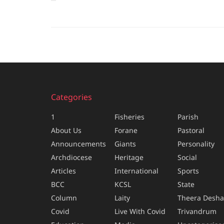
Categories
1
Fisheries
Parish
About Us
Forane
Pastoral
Announcements
Giants
Personality
Archdiocese
Heritage
Social
Articles
International
Sports
BCC
KCSL
State
Column
Laity
Theera Desh
Covid
Live With Covid
Trivandrum