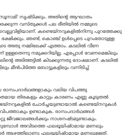
ൂനാമി’ സൃഷ്ടിക്കും. അതിന്റെ ആഘാതം
രക്കുന്ന വസ്തുക്കൾ പല രീതിയിൽ നമ്മുടെ
െല്ലുവിളിയാണ്. കണ്ടെയ്നറുകളിൽനിന്നു പുറത്തേക്കു
്ഷിക്കും. ‍ഞണ്ട്, കൊഞ്ച് ഉൾപ്പെടെ പുറംതോടുള്ള
തിലൂടെ അതു നമ്മിലേക്ക് എത്താം. കടലിൽ വീണ
ഉള്ളതെന്നു നമുക്കറിയില്ല. എപ്പോൾ വേണമെങ്കിലും
ന്റെ അടിത്തട്ടിൽ കിടക്കുന്നതു ദോഷമാണ്. കടലിൽ
ം മീൻപിടിത്ത ബോട്ടുകളിലും വന്നിടിച്ച്
ലെ രാസപദാർഥങ്ങളാകും വലിയ വിപത്തു
തമായ തിരകളും കാറ്റും കാരണം എണ്ണ കൂടുതൽ
 കണ്ടെയ്നറുകളിൽ ചോർച്ചയുണ്ടായാൽ കണ്ടെയ്നറുകൾ
കവിപത്താകും ഉണ്ടാകുക. രാസപദാർഥങ്ങൾ
റ്റു ജീവജാലങ്ങൾക്കും നാശനഷ്ടമുണ്ടാകും.
തിക്കുമ്പോൾ അവിടത്തെ ഫലഭൂയിഷ്ഠമായ മണലും
രു മീറ്റർ ആഴത്തിലാണു ഫലഭൂയിഷ്ഠമായ മണലുള്ളത്.