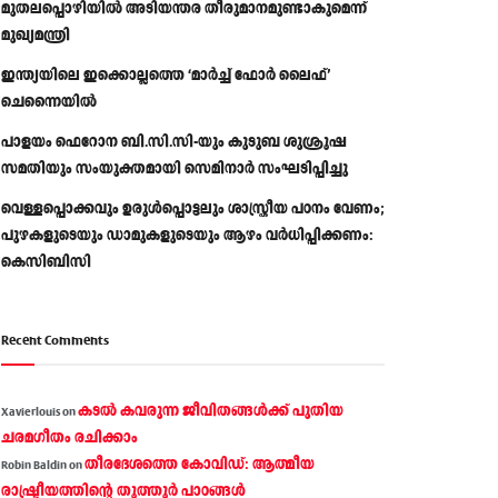
മുതലപ്പൊഴിയിൽ അടിയന്തര തീരുമാനമുണ്ടാകുമെന്ന്
മുഖ്യമന്ത്രി
ഇന്ത്യയിലെ ഇക്കൊല്ലത്തെ ‘മാർച്ച് ഫോർ ലൈഫ്’
ചെന്നൈയിൽ
പാളയം ഫെറോന ബി.സി.സി-യും കുടുബ ശുശ്രൂഷ
സമതിയും സംയുക്തമായി സെമിനാർ സംഘടിപ്പിച്ചു
വെള്ളപ്പൊക്കവും ഉരുള്‍പ്പൊട്ടലും ശാസ്ത്രീയ പഠനം വേണം;
പുഴകളുടെയും ഡാമുകളുടെയും ആഴം വര്‍ധിപ്പിക്കണം:
കെസിബിസി
Recent Comments
കടല്‍ കവരുന്ന ജീവിതങ്ങള്‍ക്ക് പുതിയ
Xavierlouis
on
ചരമഗീതം രചിക്കാം
തീരദേശത്തെ കോവിഡ്: ആത്മീയ
Robin Baldin
on
രാഷ്ട്രീയത്തിന്റെ തൂത്തൂര്‍ പാഠങ്ങൾ