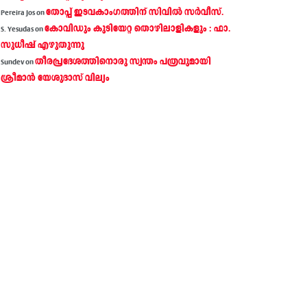
തോപ്പ് ഇടവകാംഗത്തിന് സിവിൽ സർവീസ്.
Pereira Jos
on
കോവിഡും കുടിയേറ്റ തൊഴിലാളികളും : ഫാ.
S. Yesudas
on
സുധീഷ് എഴുതുന്നു
തീരപ്രദേശത്തിനൊരു സ്വന്തം പത്രവുമായി
Sundev
on
ശ്രീമാന്‍ യേശുദാസ് വില്യം