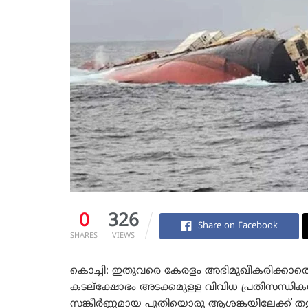
0
326
Share on Facebook
SHARES
VIEWS
കൊച്ചി: ഇതുവരെ കേരളം അഭിമുഖീകരിക്കാത്ത
കടല്ക്ഷോഭം അടക്കമുള്ള വിവിധ പ്രതിസന്ധികൾ
സങ്കീർണ്ണമായ പുതിയൊരു ആശങ്കയിലേക്ക് തള്