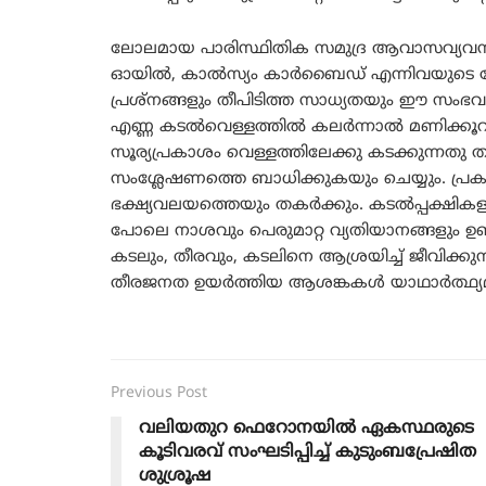
ലോലമായ പാരിസ്ഥിതിക സമുദ്ര ആവാസവ്യവ
ഓയിൽ, കാൽസ്യം കാർബൈഡ് എന്നിവയുടെ ചോർ
പ്രശ്നങ്ങളും തീപിടിത്ത സാധ്യതയും ഈ സം
എണ്ണ കടൽവെള്ളത്തിൽ കലർന്നാൽ മണിക്കൂറ
സൂര്യപ്രകാശം വെള്ളത്തിലേക്കു കടക്കുന്നത
സംശ്ലേഷണത്തെ ബാധിക്കുകയും ചെയ്യും. പ്രക
ഭക്ഷ്യവലയത്തെയും തകർക്കും. കടൽപ്പക്ഷികളു
പോലെ നാശവും പെരുമാറ്റ വ്യതിയാനങ്ങളും 
കടലും, തീരവും, കടലിനെ ആശ്രയിച്ച് ജീവിക്ക
തീരജനത ഉയർത്തിയ ആശങ്കകൾ യാഥാർത്ഥ്യമായ
Previous Post
വലിയതുറ ഫെറോനയിൽ ഏകസ്ഥരുടെ
കൂടിവരവ് സംഘടിപ്പിച്ച് കുടുംബപ്രേഷിത
ശുശ്രൂഷ