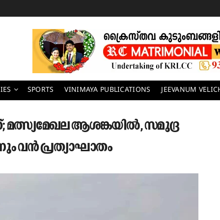
IES
SPORTS
VINIMAYA PUBLICATIONS
JEEVANUM VELI
; മത്സ്യമേഖല ആശങ്കയിൽ, സമുദ്ര
ിനും വൻ പ്രത്യാഘാതം