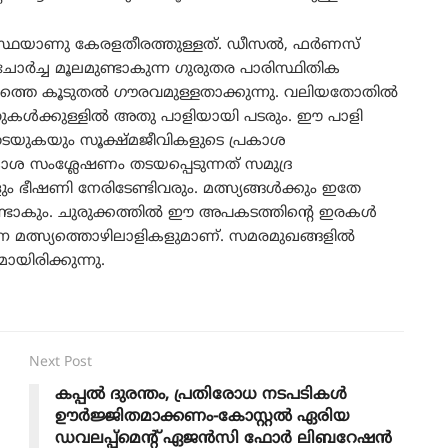
സ്ഥയാണു കേരളതീരത്തുള്ളത്. ഡീസൽ, ഫർണസ്
ച്ച മൂലമുണ്ടാകുന്ന ഗുരുതര പാരിസ്ഥിതിക
ഭവത്തെ കൂടുതൽ ഗൗരവമുള്ളതാക്കുന്നു. വലിയതോതിൽ
ുകൾക്കുള്ളിൽ അതു പാളിയായി പടരും. ഈ പാളി
ു തടയുകയും സൂക്ഷ്മജീവികളുടെ പ്രകാശ
ാശ സംശ്ലേഷണം തടയപ്പെടുന്നത് സമുദ്ര
ം ഭീഷണി നേരിടേണ്ടിവരും. മത്സ്യങ്ങൾക്കും ഇതേ
ഉണ്ടാകും. ചുരുക്കത്തിൽ ഈ അപകടത്തിന്റെ ഇരകൾ
ുന്ന മത്സ്യത്തൊഴിലാളികളുമാണ്‌. സമരമുഖങ്ങളിൽ
ിരിക്കുന്നു.
Next Post
കപ്പല്‍ ദുരന്തം, പ്രതിരോധ നടപടികള്‍
ഊര്‍ജ്ജിതമാക്കണം-കോസ്റ്റല്‍ ഏരിയ
ഡവലപ്പ്മെന്റ് ഏജന്‍സി ഫോര്‍ ലിബറേഷന്‍