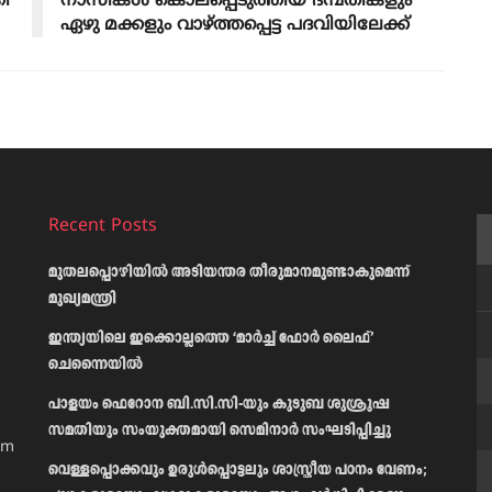
ി
നാസികൾ കൊലപ്പെടുത്തിയ ദമ്പതികളും
ഏഴു മക്കളും വാഴ്ത്തപ്പെട്ട പദവിയിലേക്ക്
Recent Posts
മുതലപ്പൊഴിയിൽ അടിയന്തര തീരുമാനമുണ്ടാകുമെന്ന്
മുഖ്യമന്ത്രി
ഇന്ത്യയിലെ ഇക്കൊല്ലത്തെ ‘മാർച്ച് ഫോർ ലൈഫ്’
ചെന്നൈയിൽ
പാളയം ഫെറോന ബി.സി.സി-യും കുടുബ ശുശ്രൂഷ
സമതിയും സംയുക്തമായി സെമിനാർ സംഘടിപ്പിച്ചു
am
വെള്ളപ്പൊക്കവും ഉരുള്‍പ്പൊട്ടലും ശാസ്ത്രീയ പഠനം വേണം;