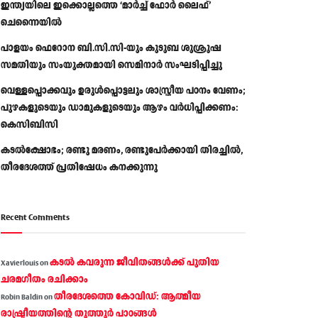
ഇന്ത്യയിലെ ഇക്കൊല്ലത്തെ ‘മാർച്ച് ഫോർ ലൈഫ്’
ചെന്നൈയിൽ
പാളയം ഫെറോന ബി.സി.സി-യും കുടുബ ശുശ്രൂഷ
സമതിയും സംയുക്തമായി സെമിനാർ സംഘടിപ്പിച്ചു
വെള്ളപ്പൊക്കവും ഉരുള്‍പ്പൊട്ടലും ശാസ്ത്രീയ പഠനം വേണം;
പുഴകളുടെയും ഡാമുകളുടെയും ആഴം വര്‍ധിപ്പിക്കണം:
കെസിബിസി
കടൽക്ഷോഭം; രണ്ടു മരണം, രണ്ടുപേർക്കായി തിരച്ചിൽ,
തീരദേശത്ത് പ്രതിഷേധം കനക്കുന്നു
Recent Comments
കടല്‍ കവരുന്ന ജീവിതങ്ങള്‍ക്ക് പുതിയ
Xavierlouis
on
ചരമഗീതം രചിക്കാം
തീരദേശത്തെ കോവിഡ്: ആത്മീയ
Robin Baldin
on
രാഷ്ട്രീയത്തിന്റെ തൂത്തൂര്‍ പാഠങ്ങൾ