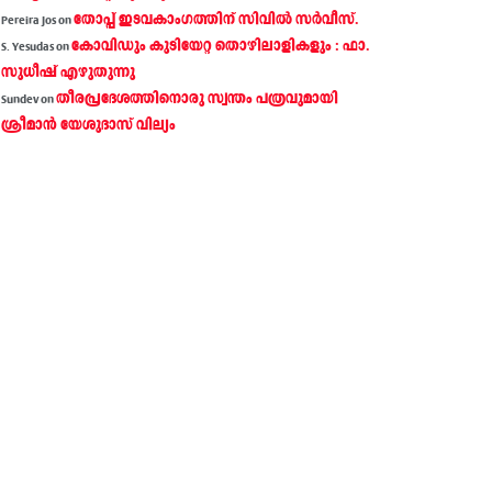
തോപ്പ് ഇടവകാംഗത്തിന് സിവിൽ സർവീസ്.
Pereira Jos
on
കോവിഡും കുടിയേറ്റ തൊഴിലാളികളും : ഫാ.
S. Yesudas
on
സുധീഷ് എഴുതുന്നു
തീരപ്രദേശത്തിനൊരു സ്വന്തം പത്രവുമായി
Sundev
on
ശ്രീമാന്‍ യേശുദാസ് വില്യം