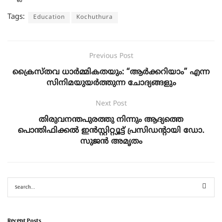
Tags:
Education
Kochuthura
Previous Post
ക്രൈസ്തവ ധാർമ്മികതയും: “ആർക്കറിയാം” എന്ന
സിനിമയുയർത്തുന്ന ചോദ്യങ്ങളും
Next Post
തിരുവനന്തപുരത്തു നിന്നും ആദ്യത്തെ
പൊന്തിഫിക്കൽ ഇൻസ്റ്റിറ്റ്യൂട്ട് പ്രസിഡന്റായി ഡോ.
സുജൻ അമൃതം
Recent Posts