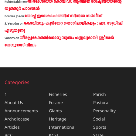
തീരദേശത്തെ കോവിഡ്: ആത്മീയ രാഷ്ട്രീയത്തിന്റെ
Robin Baldin
on
തൂത്തൂര്‍ പാഠങ്ങൾ
തോപ്പ് ഇടവകാംഗത്തിന് സിവിൽ സർവീസ്.
Pereira Jos
on
കോവിഡും കുടിയേറ്റ തൊഴിലാളികളും : ഫാ. സുധീഷ്
S. Yesudas
on
എഴുതുന്നു
തീരപ്രദേശത്തിനൊരു സ്വന്തം പത്രവുമായി ശ്രീമാന്‍
Sundev
on
യേശുദാസ് വില്യം
Categories
1
Fisheries
Parish
About Us
Forane
Pastoral
Announcements
Giants
Personality
Archdiocese
Heritage
Social
Articles
International
Sports
BCC
KCSL
State