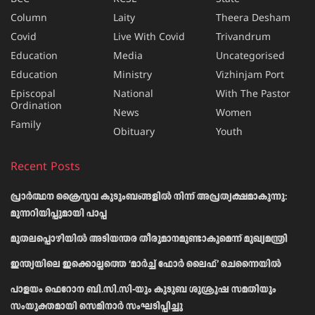
Column
Laity
Theera Desham
Covid
Live With Covid
Trivandrum
Education
Media
Uncategorised
Education
Ministry
Vizhinjam Port
Episcopal
National
With The Pastor
Ordination
News
Women
Family
Obituary
Youth
Recent Posts
പ്രാര്‍ത്ഥന ക്രൈസ്തവ കുടുംബങ്ങളില്‍ നിന്ന് അപ്രത്യക്ഷമാകുന്നു:
മുന്നറിയിപ്പുമായി പാപ്പ
മുതലപ്പൊഴിയിൽ അടിയന്തര തീരുമാനമുണ്ടാകുമെന്ന് മുഖ്യമന്ത്രി
ഇന്ത്യയിലെ ഇക്കൊല്ലത്തെ ‘മാർച്ച് ഫോർ ലൈഫ്’ ചെന്നൈയിൽ
പാളയം ഫെറോന ബി.സി.സി-യും കുടുബ ശുശ്രൂഷ സമതിയും
സംയുക്തമായി സെമിനാർ സംഘടിപ്പിച്ചു