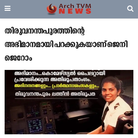
തിരുവനന്തപുരത്തിന്റെ
അഭിമാനമായി പറക്കുകയാണ് ജെനി
ജെറോം