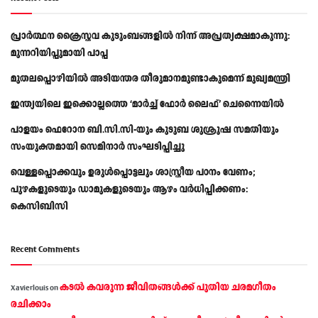
പ്രാര്‍ത്ഥന ക്രൈസ്തവ കുടുംബങ്ങളില്‍ നിന്ന് അപ്രത്യക്ഷമാകുന്നു:
മുന്നറിയിപ്പുമായി പാപ്പ
മുതലപ്പൊഴിയിൽ അടിയന്തര തീരുമാനമുണ്ടാകുമെന്ന് മുഖ്യമന്ത്രി
ഇന്ത്യയിലെ ഇക്കൊല്ലത്തെ ‘മാർച്ച് ഫോർ ലൈഫ്’ ചെന്നൈയിൽ
പാളയം ഫെറോന ബി.സി.സി-യും കുടുബ ശുശ്രൂഷ സമതിയും
സംയുക്തമായി സെമിനാർ സംഘടിപ്പിച്ചു
വെള്ളപ്പൊക്കവും ഉരുള്‍പ്പൊട്ടലും ശാസ്ത്രീയ പഠനം വേണം;
പുഴകളുടെയും ഡാമുകളുടെയും ആഴം വര്‍ധിപ്പിക്കണം:
കെസിബിസി
Recent Comments
കടല്‍ കവരുന്ന ജീവിതങ്ങള്‍ക്ക് പുതിയ ചരമഗീതം
Xavierlouis
on
രചിക്കാം