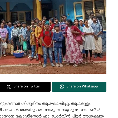
Share on Twitter
Share on Whatsapp
ംഗങ്ങൾ ശിശുദിനം ആഘോഷിച്ചു. ആഴകുളം
പാടികൾ അതിരൂപത സാമൂഹ്യ ശുശ്രൂഷ ഡയറക്ടർ
റോന കോഡിനേറ്റർ ഫാ. ഡാർവിൻ പീറ്റർ അധ്യക്ഷത