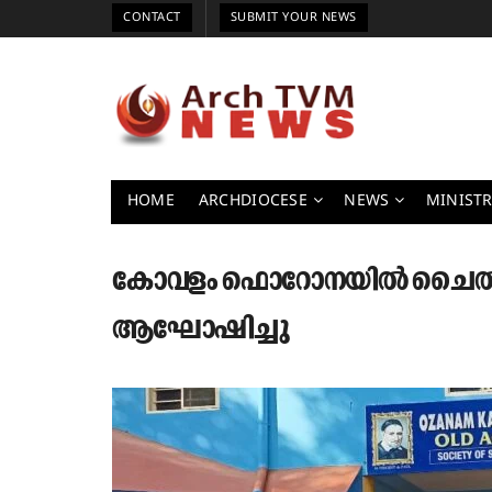
CONTACT
SUBMIT YOUR NEWS
HOME
ARCHDIOCESE
NEWS
MINISTR
കോവളം ഫൊറോനയിൽ ചൈൽഡ് 
ആഘോഷിച്ചു