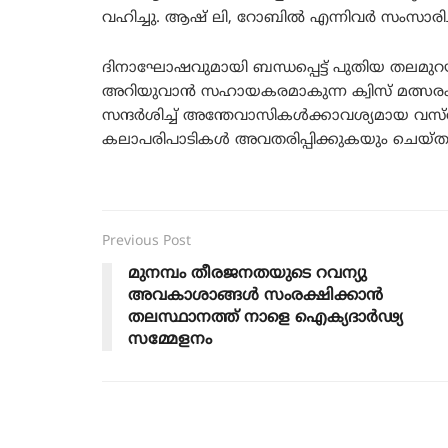
വഹിച്ചു. ആഷ് ലി, റോബിൽ എന്നിവർ സംസാരിച്
ദിനാഘോഷവുമായി ബന്ധപ്പെട്ട് പുതിയ തലമ
അറിയുവാൻ സഹായകരമാകുന്ന ക്വിസ് മത്സരം നടത
സന്ദർശിച്ച് അന്തേവാസികൾക്കാവശ്യമായ വസ്
കലാപരിപാടികൾ അവതരിപ്പിക്കുകയും ചെയ്ത
Previous Post
മുനമ്പം തീരജനതയുടെ റവന്യു
അവകാശാങ്ങൾ സംരക്ഷിക്കാൻ
തലസ്ഥാനത്ത് നാളെ ഐക്യദാർഢ്യ
സമ്മേളനം