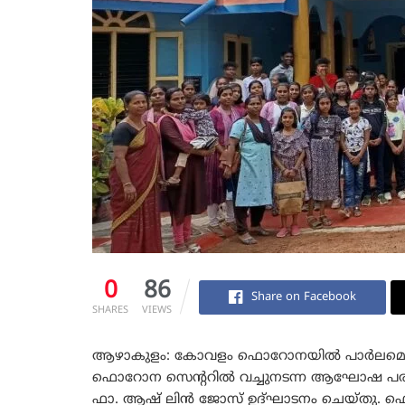
0
86
Share on Facebook
SHARES
VIEWS
ആഴാകുളം: കോവളം ഫൊറോനയിൽ പാർലമെന്റ
ഫൊറോന സെന്ററിൽ വച്ചുനടന്ന ആഘോഷ പരി
ഫാ. ആഷ് ലിൻ ജോസ് ഉദ്ഘാടനം ചെയ്തു. ഫൊ