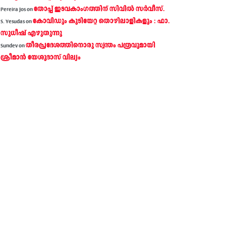
തോപ്പ് ഇടവകാംഗത്തിന് സിവിൽ സർവീസ്.
Pereira Jos
on
കോവിഡും കുടിയേറ്റ തൊഴിലാളികളും : ഫാ.
S. Yesudas
on
സുധീഷ് എഴുതുന്നു
തീരപ്രദേശത്തിനൊരു സ്വന്തം പത്രവുമായി
Sundev
on
ശ്രീമാന്‍ യേശുദാസ് വില്യം