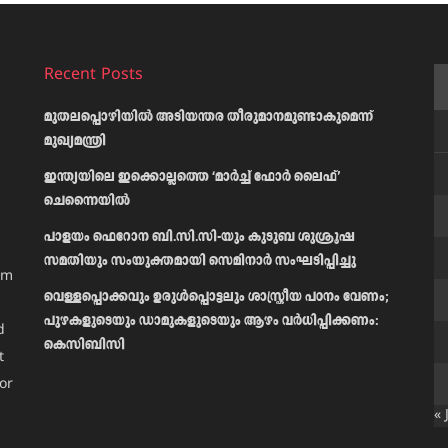
Recent Posts
മുതലപ്പൊഴിയിൽ അടിയന്തര തീരുമാനമുണ്ടാകുമെന്ന്
മുഖ്യമന്ത്രി
ഇന്ത്യയിലെ ഇക്കൊല്ലത്തെ ‘മാർച്ച് ഫോർ ലൈഫ്’
ചെന്നൈയിൽ
പാളയം ഫെറോന ബി.സി.സി-യും കുടുബ ശുശ്രൂഷ
സമതിയും സംയുക്തമായി സെമിനാർ സംഘടിപ്പിച്ചു
am
വെള്ളപ്പൊക്കവും ഉരുള്‍പ്പൊട്ടലും ശാസ്ത്രീയ പഠനം വേണം;
പുഴകളുടെയും ഡാമുകളുടെയും ആഴം വര്‍ധിപ്പിക്കണം:
d
കെസിബിസി
t
or
« 