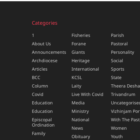
Categories
1
Fisheries
Parish
About Us
Forane
Pastoral
Announcements
Giants
Personality
Archdiocese
Heritage
Social
Articles
International
Sports
BCC
KCSL
State
Column
Laity
Theera Desh
Covid
Live With Covid
Trivandrum
Education
Media
Uncategorise
Education
Ministry
Vizhinjam Por
Episcopal
National
With The Past
Ordination
News
Women
Family
Obituary
Youth