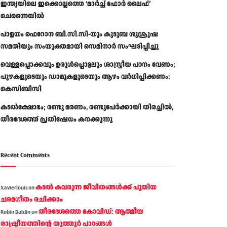
ഇന്ത്യയിലെ ഇക്കൊല്ലത്തെ ‘മാർച്ച് ഫോർ ലൈഫ്’
ചെന്നൈയിൽ
പാളയം ഫെറോന ബി.സി.സി-യും കുടുബ ശുശ്രൂഷ
സമതിയും സംയുക്തമായി സെമിനാർ സംഘടിപ്പിച്ചു
വെള്ളപ്പൊക്കവും ഉരുള്‍പ്പൊട്ടലും ശാസ്ത്രീയ പഠനം വേണം;
പുഴകളുടെയും ഡാമുകളുടെയും ആഴം വര്‍ധിപ്പിക്കണം:
കെസിബിസി
കടൽക്ഷോഭം; രണ്ടു മരണം, രണ്ടുപേർക്കായി തിരച്ചിൽ,
തീരദേശത്ത് പ്രതിഷേധം കനക്കുന്നു
Recent Comments
കടല്‍ കവരുന്ന ജീവിതങ്ങള്‍ക്ക് പുതിയ
Xavierlouis
on
ചരമഗീതം രചിക്കാം
തീരദേശത്തെ കോവിഡ്: ആത്മീയ
Robin Baldin
on
രാഷ്ട്രീയത്തിന്റെ തൂത്തൂര്‍ പാഠങ്ങൾ