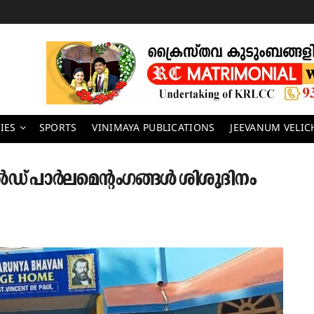
IES
SPORTS
VINIMAYA PUBLICATIONS
JEEVANUM VELI
പാർലമെന്റംഗങ്ങൾ ശിശുദിനം