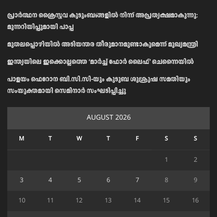
പ്രാര്‍ത്ഥന ക്രൈസ്തവ കുടുംബങ്ങളില്‍ നിന്ന് അപ്രത്യക്ഷമാകുന്നു:
മുന്നറിയിപ്പുമായി പാപ്പ
മുതലപ്പൊഴിയിൽ അടിയന്തര തീരുമാനമുണ്ടാകുമെന്ന് മുഖ്യമന്ത്രി
ഇന്ത്യയിലെ ഇക്കൊല്ലത്തെ ‘മാർച്ച് ഫോർ ലൈഫ്’ ചെന്നൈയിൽ
പാളയം ഫെറോന ബി.സി.സി-യും കുടുബ ശുശ്രൂഷ സമതിയും
സംയുക്തമായി സെമിനാർ സംഘടിപ്പിച്ചു
AUGUST 2026
M
T
W
T
F
S
S
1
2
3
4
5
6
7
8
9
10
11
12
13
14
15
16