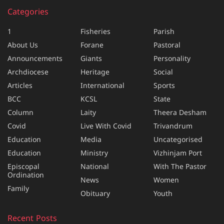
Categories
1
Fisheries
Parish
About Us
Forane
Pastoral
Announcements
Giants
Personality
Archdiocese
Heritage
Social
Articles
International
Sports
BCC
KCSL
State
Column
Laity
Theera Desham
Covid
Live With Covid
Trivandrum
Education
Media
Uncategorised
Education
Ministry
Vizhinjam Port
Episcopal
National
With The Pastor
Ordination
News
Women
Family
Obituary
Youth
Recent Posts