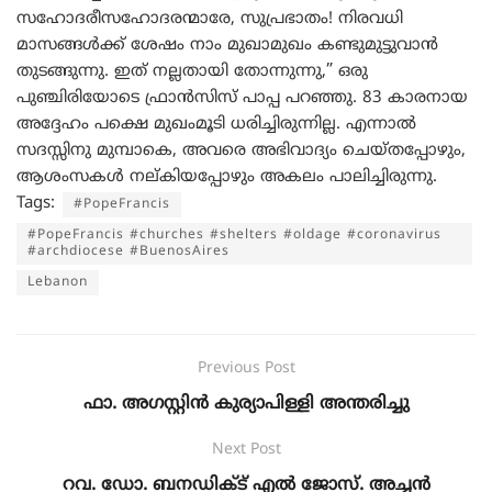
സഹോദരീസഹോദരന്മാരേ, സുപ്രഭാതം! നിരവധി
മാസങ്ങൾക്ക് ശേഷം നാം മുഖാമുഖം കണ്ടുമുട്ടുവാൻ
തുടങ്ങുന്നു. ഇത് നല്ലതായി തോന്നുന്നു,” ഒരു
പുഞ്ചിരിയോടെ ഫ്രാൻസിസ് പാപ്പ പറഞ്ഞു. 83 കാരനായ
അദ്ദേഹം പക്ഷെ മുഖംമൂടി ധരിച്ചിരുന്നില്ല. എന്നാൽ
സദസ്സിനു മുമ്പാകെ, അവരെ അഭിവാദ്യം ചെയ്തപ്പോഴും,
ആശംസകൾ നല്കിയപ്പോഴും അകലം പാലിച്ചിരുന്നു.
Tags:
#PopeFrancis
#PopeFrancis #churches #shelters #oldage #coronavirus
#archdiocese #BuenosAires
Lebanon
Previous Post
ഫാ. അഗസ്റ്റിൻ കുര്യാപിള്ളി അന്തരിച്ചു
Next Post
റവ. ഡോ. ബനഡിക്ട് എൽ ജോസ്. അച്ചന്‍