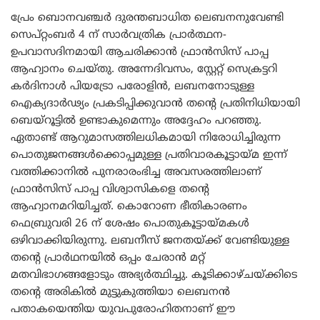
പ്രേം ബൊനവഞ്ചർ ദുരന്തബാധിത ലെബനനുവേണ്ടി
സെപ്റ്റംബർ 4 ന് സാർവത്രിക പ്രാർത്ഥന-
ഉപവാസദിനമായി ആചരിക്കാൻ ഫ്രാൻസിസ് പാപ്പ
ആഹ്വാനം ചെയ്തു. അന്നേദിവസം, സ്റ്റേറ്റ് സെക്രട്ടറി
കർദിനാൾ പിയട്രോ പരോളിൻ, ലബനനോടുള്ള
ഐക്യദാർഢ്യം പ്രകടിപ്പിക്കുവാൻ തന്റെ പ്രതിനിധിയായി
ബെയ്‌റൂട്ടിൽ ഉണ്ടാകുമെന്നും അദ്ദേഹം പറഞ്ഞു.
ഏതാണ്ട് ആറുമാസത്തിലധികമായി നിരോധിച്ചിരുന്ന
പൊതുജനങ്ങൾക്കൊപ്പമുള്ള പ്രതിവാരകൂട്ടായ്മ ഇന്ന്
വത്തിക്കാനിൽ പുനരാരംഭിച്ച അവസരത്തിലാണ്
ഫ്രാൻസിസ് പാപ്പ വിശ്വാസികളെ തന്റെ
ആഹ്വാനമറിയിച്ചത്. കൊറോണ ഭീതികാരണം
ഫെബ്രുവരി 26 ന് ശേഷം പൊതുകൂട്ടായ്മകൾ
ഒഴിവാക്കിയിരുന്നു. ലബനീസ് ജനതയ്ക്ക് വേണ്ടിയുള്ള
തന്റെ പ്രാർഥനയിൽ ഒപ്പം ചേരാൻ മറ്റ്
മതവിഭാഗങ്ങളോടും അഭ്യർത്ഥിച്ചു. കൂടിക്കാഴ്ചയ്ക്കിടെ
തന്റെ അരികിൽ മുട്ടുകുത്തിയാ ലെബനൻ
പതാകയെന്തിയ യുവപുരോഹിതനാണ് ഈ