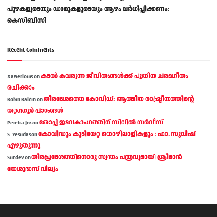
പുഴകളുടെയും ഡാമുകളുടെയും ആഴം വര്‍ധിപ്പിക്കണം:
കെസിബിസി
Recent Comments
കടല്‍ കവരുന്ന ജീവിതങ്ങള്‍ക്ക് പുതിയ ചരമഗീതം
Xavierlouis
on
രചിക്കാം
തീരദേശത്തെ കോവിഡ്: ആത്മീയ രാഷ്ട്രീയത്തിന്റെ
Robin Baldin
on
തൂത്തൂര്‍ പാഠങ്ങൾ
തോപ്പ് ഇടവകാംഗത്തിന് സിവിൽ സർവീസ്.
Pereira Jos
on
കോവിഡും കുടിയേറ്റ തൊഴിലാളികളും : ഫാ. സുധീഷ്
S. Yesudas
on
എഴുതുന്നു
തീരപ്രദേശത്തിനൊരു സ്വന്തം പത്രവുമായി ശ്രീമാന്‍
Sundev
on
യേശുദാസ് വില്യം