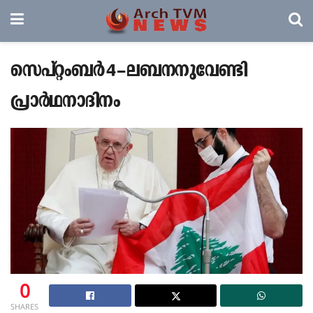
സെപ്റ്റംബർ 4 – ലബനനുവേണ്ടി
പ്രാർഥനാദിനം
0
SHARES