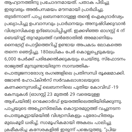
ആഹ്വാനത്തിനു പ്രചോദനമായത്. പതാക പിടിച്ചു
ഇരുവരും അൽപസമയം മൗനമായി പ്രാർഥിച്ചു.
തുടർന്നാണ് പാപ്പ ലബനനോടുള്ള തന്റെ ഐക്യദാർഢ്യം
പ്രഖ്യാപിച്ചു ഉപവാസവും പ്രാർഥനയും അനുഷ്ഠിക്കുവാൻ
വിശ്വാസികളെ ഉദ്ബോധിപ്പിച്ചത്. ഇക്കഴിഞ്ഞ ഓഗസ്റ്റ് 4 ന്
ബെയ്‌റൂട്ട് തുറമുഖത്ത് വൻതോതിൽ അമോണിയം
നൈട്രേറ്റ് പൊട്ടിത്തെറിച്ച് ഉണ്ടായ അപകടം ലോകത്തെ
തന്നെ ഞെട്ടിച്ചു. 180ലധികം പേർ കൊല്ലപ്പെടുകയും
6,000 പേർക്ക് പരിക്കേൽക്കുകയും ചെയ്തു. സ്ഫോടനം
രാജ്യത്ത് മുമ്പുണ്ടായിരുന്ന സാമ്പത്തിക-
പൊതുജനാരോഗ്യ രംഗങ്ങളിലെ പ്രതിസന്ധി രൂക്ഷമാക്കി.
ജോൺ ഹോപ്കിൻസ് സർവകലാശാലയുടെ
കണക്കനുസരിച്ച് ലെബനനിലെ പുതിയ കോവിഡ് -19
കേസുകൾ (ഓഗസ്റ്റ് 23 മുതൽ 29 വരെയുള്ള
ആഴ്ചയിൽ) റെക്കോർഡ് ഉയരത്തിലെത്തിയിരിക്കുന്നു.
പാപ്പയുടെ അപ്പോസ്തലിക കൊട്ടാരമുറ്റത്ത് വച്ചുനടന്ന
പൊതുകൂട്ടായ്മയിൽ വിശ്വാസികളും പുരോഹിതരും
മുഖംമൂടി ധരിച്ച്, സാമൂഹികമായി അകലം പാലിച്ചു
ക്രമീകരിച്ച കസേരകളിൽ ഇരുന്ന് പങ്കെടുത്തു. “പ്രിയ