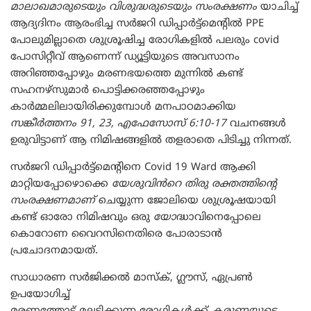
മാലാഖമാരുടെയും വിശുദ്ധരുടെയും സംരക്ഷണം
യാചിച്ച്
ആദ്യദിനം ആരംഭിച്ച സർജറി ഡിപ്പാർട്ട്മെന്റിൽ PPE
പോലുമില്ലാതെ ശുശ്രൂഷിച്ച രോഗികളിൽ പലരും covid
പോസിറ്റീവ് ആണെന്ന് ഡ്യൂട്ടിയുടെ അവസാനം
അറിഞ്ഞപ്പോഴും മരണഭയത്തെ മുന്നിൽ കണ്ട്
സഹനഴ്സുമാർ പൊട്ടിക്കരഞ്ഞപ്പോഴും
കാർമ്മലിലായിരിക്കുമ്പോൾ മനപാഠമാക്കിയ
സങ്കീർത്തനം 91, 23, എഫേസോസ് 6:10-17
വചനങ്ങൾ
ഉരുവിട്ടാണ് ആ നിമിഷങ്ങളിൽ തളരാതെ പിടിച്ചു നിന്നത്.
സർജറി ഡിപ്പാർട്ട്മെന്റിനെ Covid 19 Ward ആക്കി
മാറ്റിയപ്പോഴൊക്കെ
യേശുവിൻറെ തിരു രക്തത്തിന്റെ
സംരക്ഷണമാണ്
ചെയ്യുന്ന ജോലിയെ ശുശ്രൂഷയായി
കണ്ട് ഓരോ നിമിഷവും ഒരു
യോ
ദ്ധാവിനെപ്പോലെ
കൊറോണ വൈറസിനെതിരെ പോരാടാൻ
പ്രചോദനമായത്.
സാധാരണ സർജിക്കൽ മാസ്ക്, ഗ്ലൗസ്, ഏപ്രൺ
ഉപയോഗിച്ച്