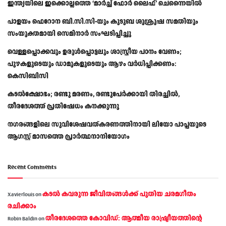
ഇന്ത്യയിലെ ഇക്കൊല്ലത്തെ ‘മാർച്ച് ഫോർ ലൈഫ്’ ചെന്നൈയിൽ
പാളയം ഫെറോന ബി.സി.സി-യും കുടുബ ശുശ്രൂഷ സമതിയും
സംയുക്തമായി സെമിനാർ സംഘടിപ്പിച്ചു
വെള്ളപ്പൊക്കവും ഉരുള്‍പ്പൊട്ടലും ശാസ്ത്രീയ പഠനം വേണം;
പുഴകളുടെയും ഡാമുകളുടെയും ആഴം വര്‍ധിപ്പിക്കണം:
കെസിബിസി
കടൽക്ഷോഭം; രണ്ടു മരണം, രണ്ടുപേർക്കായി തിരച്ചിൽ,
തീരദേശത്ത് പ്രതിഷേധം കനക്കുന്നു
നഗരങ്ങളിലെ സുവിശേഷവത്കരണത്തിനായി ലിയോ പാപ്പയുടെ
ആഗസ്റ്റ് മാസത്തെ പ്രാര്‍ത്ഥനാനിയോഗം
Recent Comments
കടല്‍ കവരുന്ന ജീവിതങ്ങള്‍ക്ക് പുതിയ ചരമഗീതം
Xavierlouis
on
രചിക്കാം
തീരദേശത്തെ കോവിഡ്: ആത്മീയ രാഷ്ട്രീയത്തിന്റെ
Robin Baldin
on