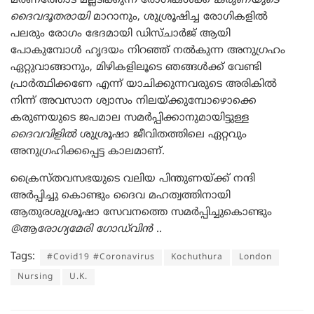
മരണത്തോട് മല്ലടിക്കുന്ന രോഗികൾക്ക്
കരുണയുടെ
ദൈവദൂതരായി
മാറാനും, ശുശ്രൂഷിച്ച രോഗികളിൽ
പലരും രോഗം ഭേദമായി ഡിസ്ചാർജ് ആയി
പോകുമ്പോൾ ഹൃദയം നിറഞ്ഞ് നൽകുന്ന അനുഗ്രഹം
ഏറ്റുവാങ്ങാനും, മിഴികളിലൂടെ ഞങ്ങൾക്ക് വേണ്ടി
പ്രാർത്ഥിക്കണേ എന്ന് യാചിക്കുന്നവരുടെ അരികിൽ
നിന്ന് അവസാന ശ്വാസം നിലയ്ക്കുമ്പോഴൊക്കെ
കരുണയുടെ ജപമാല സമർപ്പിക്കാനുമായിട്ടുള്ള
ദൈവവിളിൽ
ശുശ്രൂഷാ ജീവിതത്തിലെ ഏറ്റവും
അനുഗ്രഹിക്കപ്പെട്ട കാലമാണ്.
ക്രൈസ്തവസഭയുടെ വലിയ പിന്തുണയ്ക്ക് നന്ദി
അർപ്പിച്ചു കൊണ്ടും ദൈവ മഹത്വത്തിനായി
ആതുരശുശ്രൂഷാ സേവനത്തെ സമർപ്പിച്ചുകൊണ്ടും
@ആരോഗ്യമേരി ഗോഡ്‌വിൻ
..
Tags:
#Covid19 #Coronavirus
Kochuthura
London
Nursing
U.K.