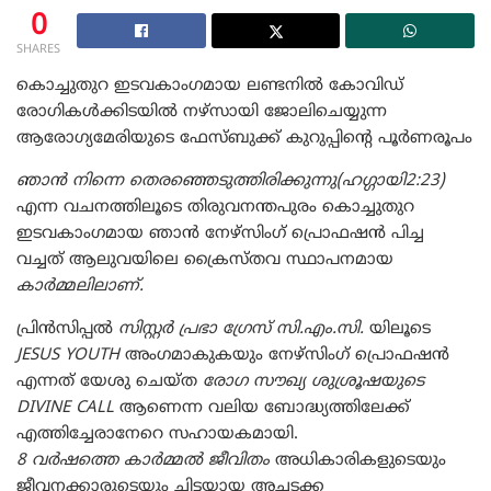
0
SHARES
കൊച്ചുതുറ ഇടവകാംഗമായ ലണ്ടനിൽ കോവിഡ്
രോഗികൾക്കിടയിൽ നഴ്സായി ജോലിചെയ്യുന്ന
ആരോഗ്യമേരിയുടെ ഫേസ്ബുക്ക് കുറുപ്പിന്റെ പൂർണരൂപം
ഞാൻ നിന്നെ തെരഞ്ഞെടുത്തിരിക്കുന്നു(ഹഗ്ഗായി2:23)
എന്ന വചനത്തിലൂടെ തിരുവനന്തപുരം കൊച്ചുതുറ
ഇടവകാംഗമായ ഞാൻ നേഴ്സിംഗ് പ്രൊഫഷൻ പിച്ച
വച്ചത് ആലുവയിലെ ക്രൈസ്തവ സ്ഥാപനമായ
കാർമ്മലിലാണ്.
പ്രിൻസിപ്പൽ
സിസ്റ്റർ പ്രഭാ ഗ്രേസ് സി.എം.സി.
യിലൂടെ
JESUS YOUTH
അംഗമാകുകയും നേഴ്സിംഗ് പ്രൊഫഷൻ
എന്നത് യേശു ചെയ്ത
രോഗ സൗഖ്യ ശുശ്രൂഷയുടെ
DIVINE CALL
ആണെന്ന വലിയ ബോദ്ധ്യത്തിലേക്ക്
എത്തിച്ചേരാനേറെ സഹായകമായി.
8 വർഷത്തെ കാർമ്മൽ ജീവിതം
അധികാരികളുടെയും
ജീവനക്കാരുടെയും ചിട്ടയായ അച്ചടക്ക