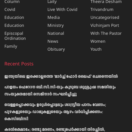
Column
Laity
Theera Desham
Covid
Live With Covid
Trivandrum
Education
Media
Uncategorised
Education
Ministry
Vizhinjam Port
Episcopal
National
With The Pastor
Ordination
News
Women
Family
Obituary
Youth
Recent Posts
ഇന്ത്യയിലെ ഇക്കൊല്ലത്തെ ‘മാർച്ച് ഫോർ ലൈഫ്’ ചെന്നൈയിൽ
പാളയം ഫെറോന ബി.സി.സി-യും കുടുബ ശുശ്രൂഷ സമതിയും
സംയുക്തമായി സെമിനാർ സംഘടിപ്പിച്ചു
വെള്ളപ്പൊക്കവും ഉരുള്‍പ്പൊട്ടലും ശാസ്ത്രീയ പഠനം വേണം;
പുഴകളുടെയും ഡാമുകളുടെയും ആഴം വര്‍ധിപ്പിക്കണം:
കെസിബിസി
കടൽക്ഷോഭം; രണ്ടു മരണം, രണ്ടുപേർക്കായി തിരച്ചിൽ,