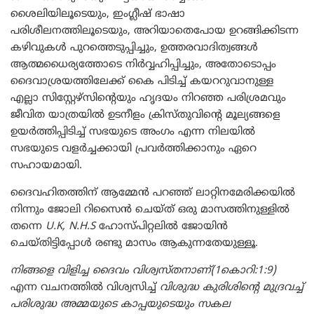
ശൈലിയിലൂടെയും, ഇംഗ്ലീഷ് ഭാഷാ
പരിശീലനത്തിലൂടെയും, അറിയാതെപോയ ഉറങ്ങിക്കിടന്ന
കഴിവുകൾ പുറത്തെടുപ്പിച്ചും, ഉത്തരവാദിത്വങ്ങൾ
ആത്മധൈര്യത്തോടെ നിർവ്വഹിപ്പിച്ചും, അതോടൊപ്പം
ദൈവാശ്രയത്തിലേക്ക് കൈ പിടിച്ച് കയററുവാനുള്ള
എല്ലാ സിസ്റ്റേഴ്സിന്റെയും ഹൃദയം നിറഞ്ഞ പരിശ്രമവും
ജീവിത യാത്രയിൽ ഉടനീളം ക്രിസ്തുവിന്റെ മൂല്യങ്ങളെ
ഉയർത്തിപ്പിടിച്ച് സഭയുടെ അംഗം എന്ന നിലയിൽ
സഭയുടെ വളർച്ചക്കായി പ്രവർത്തിക്കാനും ഏറെ
സഹായമായി.
ദൈവഹിതത്തിന് ആമ്മേൻ പറഞ്ഞ് ലാറ്റിനമേരിക്കയിൽ
നിന്നും ജോലി റിസൈൻ ചെയ്ത് ഒരു മാസത്തിനുള്ളിൽ
തന്നെ
U.K, N.H.S
ഹോസ്പിറ്റലിൽ ജോയിൻ
ചെയ്തിട്ടിപ്പോൾ രണ്ടു മാസം ആകുന്നതേയുള്ളൂ.
നിങ്ങളെ വിളിച്ച ദൈവം വിശ്വസ്തനാണ്(1കൊറി:1:9)
എന്ന വചനത്തിൽ വിശ്വസിച്ച്‌
വിശുദ്ധ കുരിശിന്റെ മുദ്രവച്ച്
പരിശുദ്ധ അമ്മയുടെ കാപ്പയുടെയും സകല