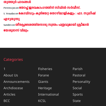
തൂത്തൂര്‍ പാഠങ്ങൾ
തോപ്പ് ഇടവകാംഗത്തിന് സിവിൽ സർവീസ്.
Pereira Jos
on
കോവിഡും കുടിയേറ്റ തൊഴിലാളികളും : ഫാ. സുധീഷ്
S. Yesudas
on
എഴുതുന്നു
തീരപ്രദേശത്തിനൊരു സ്വന്തം പത്രവുമായി ശ്രീമാന്‍
Sundev
on
യേശുദാസ് വില്യം
Categories
1
Fisheries
Parish
About Us
Forane
Pastoral
Announcements
Giants
Personality
Archdiocese
Heritage
Social
Articles
International
Sports
BCC
KCSL
State