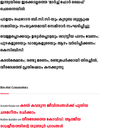
ഇന്ത്യയിലെ ഇക്കൊല്ലത്തെ ‘മാർച്ച് ഫോർ ലൈഫ്’
ചെന്നൈയിൽ
പാളയം ഫെറോന ബി.സി.സി-യും കുടുബ ശുശ്രൂഷ
സമതിയും സംയുക്തമായി സെമിനാർ സംഘടിപ്പിച്ചു
വെള്ളപ്പൊക്കവും ഉരുള്‍പ്പൊട്ടലും ശാസ്ത്രീയ പഠനം വേണം;
പുഴകളുടെയും ഡാമുകളുടെയും ആഴം വര്‍ധിപ്പിക്കണം:
കെസിബിസി
കടൽക്ഷോഭം; രണ്ടു മരണം, രണ്ടുപേർക്കായി തിരച്ചിൽ,
തീരദേശത്ത് പ്രതിഷേധം കനക്കുന്നു
Recent Comments
കടല്‍ കവരുന്ന ജീവിതങ്ങള്‍ക്ക് പുതിയ
Xavierlouis
on
ചരമഗീതം രചിക്കാം
തീരദേശത്തെ കോവിഡ്: ആത്മീയ
Robin Baldin
on
രാഷ്ട്രീയത്തിന്റെ തൂത്തൂര്‍ പാഠങ്ങൾ