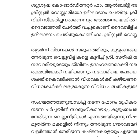
ശുശ്രൂഷ കോ-ഓർഡിനേറ്റർ ഫാ. ആൽബർട്ട് അദ
ക്രിസ്റ്റൽ റൊസ്സാരിയോ ഉദ്ഘാടനം ചെയ്തു. ക്
വിളി സ്വീകരിച്ചവരാണെന്നും അങ്ങനെയെങ്ക
ദൈവത്തോട് ചേർത്ത് വച്ചുകൊണ്ട് ദൈവവിളിക്
ഉദ്ഘാടനം ചെയ്തുകൊണ്ട് ഫാ. ക്രിസ്റ്റൽ റൊസ
തുടർന്ന് വിധവകൾ സമൂഹത്തിലും, കുടുംബങ്
നേരിടുന്ന വെല്ലുവിളികളെ കുറിച്ച് ശ്രീ. സതീഷ്
നവോമിയുടെയും ജീവിതം ഉദാഹരണമാക്കി നടന്
രക്ഷയിലേക്ക് നയിക്കാനും നവോമിയെ പോലെ 
ശക്തികൈവരിക്കാൻ വിധവകൾക്ക് കഴിയണമെന്ന് ക
വിധവകൾക്ക് ലഭ്യമാകുന്ന വിവിധ പദ്ധതികളുട
സംഗമത്തോടനുബന്ധിച്ച് നടന്ന ഫോറം രൂപീകരണത
നടന്ന ചർച്ചയിൽ സാമൂഹികമായും, കുടുംബപര
നേരിടുന്ന വെല്ലുവിളികൾ എന്നതായിരുന്നു വി
മുതിർന്ന മക്കളിൽ നിന്നും നേരിടുന്ന ഗൗരവമേ
വളർത്താൻ നേരിടുന്ന കഷ്ടതകളെയും എടുത്തു