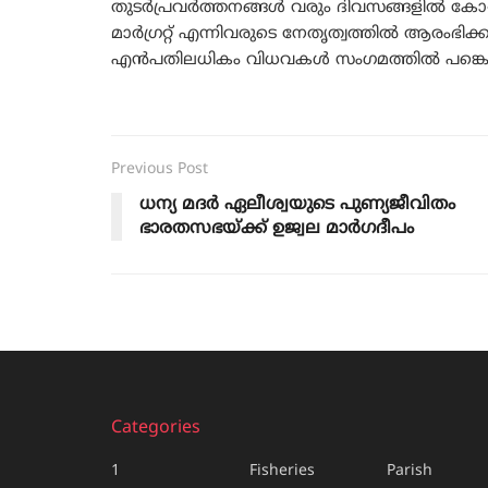
തുടർപ്രവർത്തനങ്ങൾ വരും ദിവസങ്ങളിൽ കോ-ഓർ
മാർഗ്രറ്റ് എന്നിവരുടെ നേതൃത്വത്തിൽ ആരംഭ
എൻപതിലധികം വിധവകൾ സംഗമത്തിൽ പങ്കെടു
Previous Post
ധന്യ മദര്‍ ഏലീശ്വയുടെ പുണ്യജീവിതം
ഭാരതസഭയ്ക്ക് ഉജ്വല മാര്‍ഗദീപം
Categories
1
Fisheries
Parish