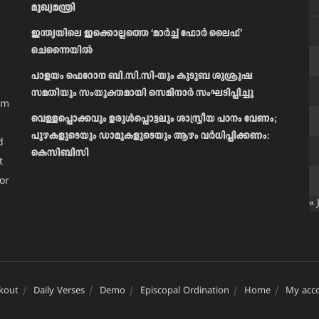
മുഖ്യമന്ത്രി
ഇന്ത്യയിലെ ഇക്കൊല്ലത്തെ ‘മാർച്ച് ഫോർ ലൈഫ്’
ചെന്നൈയിൽ
പാളയം ഫെറോന ബി.സി.സി-യും കുടുബ ശുശ്രൂഷ
സമതിയും സംയുക്തമായി സെമിനാർ സംഘടിപ്പിച്ചു
am
വെള്ളപ്പൊക്കവും ഉരുള്‍പ്പൊട്ടലും ശാസ്ത്രീയ പഠനം വേണം;
പുഴകളുടെയും ഡാമുകളുടെയും ആഴം വര്‍ധിപ്പിക്കണം:
d
കെസിബിസി
t
or
« 
kout
Daily Verses
Demo
Episcopal Ordination
Home
My acc