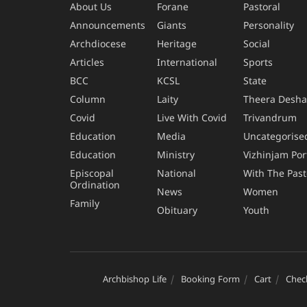
About Us
Forane
Pastoral
Announcements
Giants
Personality
Archdiocese
Heritage
Social
Articles
International
Sports
BCC
KCSL
State
Column
Laity
Theera Desh
Covid
Live With Covid
Trivandrum
Education
Media
Uncategorise
Education
Ministry
Vizhinjam Por
Episcopal
National
With The Past
Ordination
News
Women
Family
Obituary
Youth
Archbishop Life
Booking Form
Cart
Chec