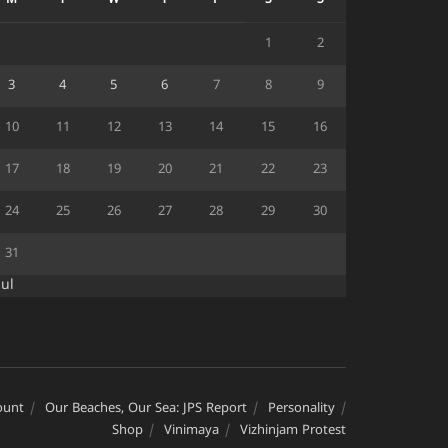
M
T
W
T
F
S
S
1
2
3
4
5
6
7
8
9
10
11
12
13
14
15
16
17
18
19
20
21
22
23
24
25
26
27
28
29
30
31
Jul
ount
Our Beaches, Our Sea: JPS Report
Personality
Shop
Vinimaya
Vizhinjam Protest