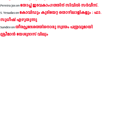
തോപ്പ് ഇടവകാംഗത്തിന് സിവിൽ സർവീസ്.
Pereira Jos
on
കോവിഡും കുടിയേറ്റ തൊഴിലാളികളും : ഫാ.
S. Yesudas
on
സുധീഷ് എഴുതുന്നു
തീരപ്രദേശത്തിനൊരു സ്വന്തം പത്രവുമായി
Sundev
on
ശ്രീമാന്‍ യേശുദാസ് വില്യം