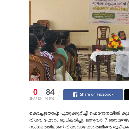
0
84
Share on Facebook
SHARES
VIEWS
കൊച്ചുതോപ്പ്: പുതുക്കുറിച്ചി ഫെറോനയിൽ 
വിധവ ഫോറം രൂപീകരിച്ചു. ജനുവരി 7 ഞായറഴ്
സംഗമത്തിലാണ്‌ വിധാവാഫോറത്തിന്റെ രൂപീകരണ