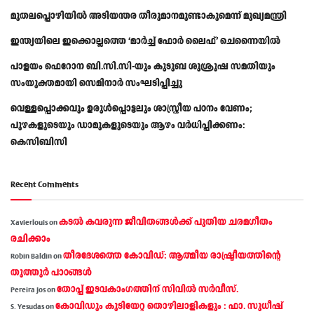
മുതലപ്പൊഴിയിൽ അടിയന്തര തീരുമാനമുണ്ടാകുമെന്ന് മുഖ്യമന്ത്രി
ഇന്ത്യയിലെ ഇക്കൊല്ലത്തെ ‘മാർച്ച് ഫോർ ലൈഫ്’ ചെന്നൈയിൽ
പാളയം ഫെറോന ബി.സി.സി-യും കുടുബ ശുശ്രൂഷ സമതിയും
സംയുക്തമായി സെമിനാർ സംഘടിപ്പിച്ചു
വെള്ളപ്പൊക്കവും ഉരുള്‍പ്പൊട്ടലും ശാസ്ത്രീയ പഠനം വേണം;
പുഴകളുടെയും ഡാമുകളുടെയും ആഴം വര്‍ധിപ്പിക്കണം:
കെസിബിസി
Recent Comments
കടല്‍ കവരുന്ന ജീവിതങ്ങള്‍ക്ക് പുതിയ ചരമഗീതം
Xavierlouis
on
രചിക്കാം
തീരദേശത്തെ കോവിഡ്: ആത്മീയ രാഷ്ട്രീയത്തിന്റെ
Robin Baldin
on
തൂത്തൂര്‍ പാഠങ്ങൾ
തോപ്പ് ഇടവകാംഗത്തിന് സിവിൽ സർവീസ്.
Pereira Jos
on
കോവിഡും കുടിയേറ്റ തൊഴിലാളികളും : ഫാ. സുധീഷ്
S. Yesudas
on