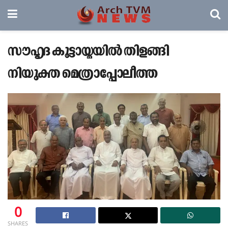
സൗഹൃദ കൂട്ടായ്മയിൽ തിളങ്ങി
നിയുക്ത മെത്രാപ്പോലീത്ത
0
SHARES