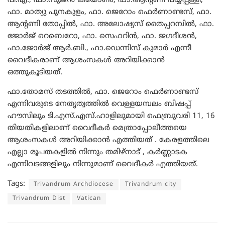
പി.എ., ഫാ.സുജൻ ലിയോൺ, ഫാ.ആൻ്റണി പയ്യപ്പള്ളി,
ഫാ. മാത്യു പുനകുളം, ഫാ. ജെറോം ഫെർണാണ്ടസ്, ഫാ.
ആൻ്റണി തോപ്പിൽ, ഫാ. അലോഷ്യസ് തൈപ്പറമ്പിൽ, ഫാ.
ജോർജ് റെബെറോ, ഫാ. സെഫറിൻ, ഫാ. ജഗദീശൻ,
ഫാ.ജോർജ് ആർ.ബി., ഫാ.ഡെന്നിസ് കുമാർ എന്നീ
വൈദീകരാണ് ആശംസകൾ അറിയിക്കാൻ
ഒത്തുകൂടിയത്.
ഫാ.തോമസ് തടത്തിൽ, ഫാ. ജെറോം ഫെർണാണ്ടസ്
എന്നിവരുടെ നേതൃത്വത്തിൽ വെള്ളയമ്പലം ബിഷപ്പ്
ഹൗസിലും ടി.എസ്.എസ്.ഹാളിലുമായി ഫെബ്രുവരി 11, 16
തിയതികളിലാണ് വൈദീകർ മെത്രാപ്പോലീത്തയെ
ആശംസകൾ അറിയിക്കാൻ എത്തിയത് . കേരളത്തിലെ
എല്ലാ രൂപതകളിൽ നിന്നും തമിഴ്നാട് , കർണ്ണാടക
എന്നിവടങ്ങളിലും നിന്നുമാണ് വൈദീകർ എത്തിയത്.
Tags:
Trivandrum Archdiocese
Trivandrum city
Trivandrum Dist
Vatican