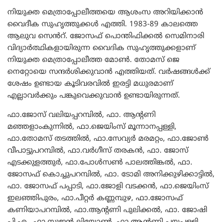
നിയുക്ത മെത്രാപ്പോലീത്തയെ ആശംസ അറിയിക്കാൻ
വൈദീക സുഹൃത്തുക്കൾ എത്തി. 1983-89 കാലത്തെ
ആലുവ സെൻറ്‌. ജോസഫ് പൊന്തിഫിക്കൽ സെമിനാരി
വിദ്യാർത്ഥികളായിരുന്ന വൈദിക സുഹൃത്തുക്കളാണ്
നിയുക്ത മെത്രാപ്പോലീത്ത മോൺ. തോമസ് ജെ
നെറ്റോയെ സന്ദർശിക്കുവാൻ എത്തിയത്. വർഷങ്ങൾക്ക്
ശേഷം ഉണ്ടായ കൂടിവരവിൽ ഇരട്ടി മധുരമാണ്
എല്ലാവർക്കും പങ്കുവെക്കുവാൻ ഉണ്ടായിരുന്നത്.
ഫാ.ജോസ് വലിയപ്പറമ്പിൽ, ഫാ. ആൻ്റണി
മഞ്ഞളാംകുന്നിൽ, ഫാ.ജെയിംസ് മൂന്നാനപ്പള്ളി,
ഫാ.തോമസ് തടത്തിൽ, ഫാ.സേവ്യർ മരമറ്റം, ഫാ.ജോൺ
വീപാട്ടുപറമ്പിൽ, ഫാ.വർഗീസ് തരകൻ, ഫാ. ജോസ്
എടക്കുളത്തുർ, ഫാ.പോൾസൺ പാലത്തിങ്കൽ, ഫാ.
ജോസഫ് കൊച്ചുപറമ്പിൽ, ഫാ. ടോമി അനിക്കുഴിക്കാട്ടിൽ,
ഫാ. ജോസഫ് പപ്പാടി, ഫാ.ജോളി വടക്കൻ, ഫാ.ജെയിംസ്
ഇലഞ്ഞിപുരം, ഫാ.പീറ്റർ കണ്ണമ്പുഴ, ഫാ.ജോസഫ്
കണിയാപറമ്പിൽ, ഫാ.ആൻ്റണി പുലിക്കൽ, ഫാ. ജോഷി