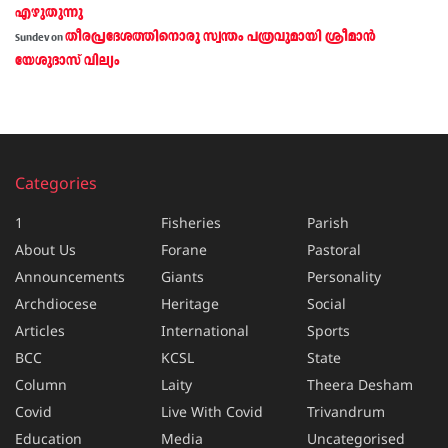
എഴുതുന്നു
തീരപ്രദേശത്തിനൊരു സ്വന്തം പത്രവുമായി ശ്രീമാന്‍
Sundev
on
യേശുദാസ് വില്യം
Categories
1
Fisheries
Parish
About Us
Forane
Pastoral
Announcements
Giants
Personality
Archdiocese
Heritage
Social
Articles
International
Sports
BCC
KCSL
State
Column
Laity
Theera Desham
Covid
Live With Covid
Trivandrum
Education
Media
Uncategorised