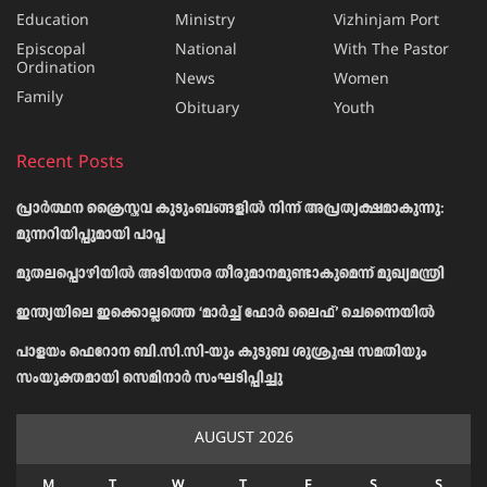
Education
Ministry
Vizhinjam Port
Episcopal
National
With The Pastor
Ordination
News
Women
Family
Obituary
Youth
Recent Posts
പ്രാര്‍ത്ഥന ക്രൈസ്തവ കുടുംബങ്ങളില്‍ നിന്ന് അപ്രത്യക്ഷമാകുന്നു:
മുന്നറിയിപ്പുമായി പാപ്പ
മുതലപ്പൊഴിയിൽ അടിയന്തര തീരുമാനമുണ്ടാകുമെന്ന് മുഖ്യമന്ത്രി
ഇന്ത്യയിലെ ഇക്കൊല്ലത്തെ ‘മാർച്ച് ഫോർ ലൈഫ്’ ചെന്നൈയിൽ
പാളയം ഫെറോന ബി.സി.സി-യും കുടുബ ശുശ്രൂഷ സമതിയും
സംയുക്തമായി സെമിനാർ സംഘടിപ്പിച്ചു
AUGUST 2026
M
T
W
T
F
S
S