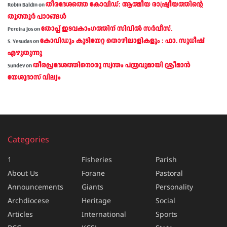
തീരദേശത്തെ കോവിഡ്: ആത്മീയ രാഷ്ട്രീയത്തിന്റെ
Robin Baldin
on
തൂത്തൂര്‍ പാഠങ്ങൾ
തോപ്പ് ഇടവകാംഗത്തിന് സിവിൽ സർവീസ്.
Pereira Jos
on
കോവിഡും കുടിയേറ്റ തൊഴിലാളികളും : ഫാ. സുധീഷ്
S. Yesudas
on
എഴുതുന്നു
തീരപ്രദേശത്തിനൊരു സ്വന്തം പത്രവുമായി ശ്രീമാന്‍
Sundev
on
യേശുദാസ് വില്യം
Categories
1
Fisheries
Parish
About Us
Forane
Pastoral
Announcements
Giants
Personality
Archdiocese
Heritage
Social
Articles
International
Sports