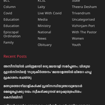
BCC
KCSL
State
Column
Laity
Theera Desham
Covid
Live With Covid
Trivandrum
Education
Media
Uncategorised
Education
Ministry
Vizhinjam Port
Episcopal
National
With The Pastor
Ordination
News
Women
Family
Obituary
Youth
Recent Posts
അസീസിയിൽ ചരിത്രമായി ഒരു മലയാളി സമർപ്പണം; വിശുദ്ധ
ഫ്രാൻസിസിന്റെ ‘സൂര്യകീർത്തനം’ മലയാളത്തിൽ ലിയോ പാപ്പ
പ്രകാശനം ചെയ്തു
മത്സ്യത്തൊഴിലാളികള്‍ക്ക് പ്രതിസന്ധിയുണ്ടാവുമ്പോള്‍
മെല്ലെപ്പോക്കു നയം സ്വീകരിക്കുന്നത് മനുഷ്യത്വരഹിതം:
കെസിബിസി