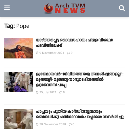
Tag:
Pope
വാഴ്ത്തപ്പെട്ട ദൈവസഹായം പിള്ള വിശുദ്ധ
പദവിയിലേക്ക്
9 November 2021
0
പ്രായമായവർ ‘ജീവിതത്തിന്റെ അവശിഷ്ടങ്ങളല്ല’ :
മുത്തശ്ശീ- മുത്തശ്ശന്മാരുടെ ദിനത്തിൽ
ഫ്രാൻസിസ് പാപ്പ
25 July 2021
0
പാപ്പയും പുതിയ കാർഡിനാളന്മാരും
ബെനഡിക്റ്റ് പതിനാറാമൻ പാപ്പായെ സന്ദർശിച്ചു
30 November 2020
0