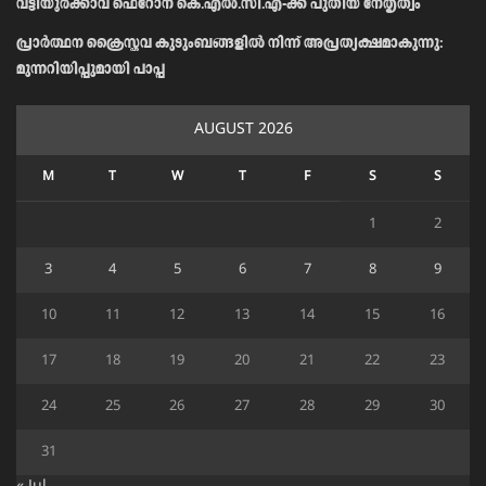
വട്ടിയൂർക്കാവ് ഫെറോന കെ.എൽ.സി.എ-ക്ക് പുതിയ നേതൃത്വം
പ്രാര്‍ത്ഥന ക്രൈസ്തവ കുടുംബങ്ങളില്‍ നിന്ന് അപ്രത്യക്ഷമാകുന്നു:
മുന്നറിയിപ്പുമായി പാപ്പ
AUGUST 2026
M
T
W
T
F
S
S
1
2
3
4
5
6
7
8
9
10
11
12
13
14
15
16
17
18
19
20
21
22
23
24
25
26
27
28
29
30
31