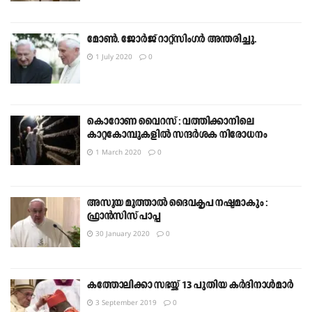
മോൺ. ജോർജ് റാറ്റ്സിംഗർ അന്തരിച്ചു.
1 July 2020
0
കൊറോണ വൈറസ് : വത്തിക്കാനിലെ
കാറ്റകോമ്പുകളിൽ സന്ദർശക നിരോധനം
1 March 2020
0
അസൂയ മൂത്താൽ ദൈവകൃപ നഷ്ടമാകും :
ഫ്രാൻസിസ് പാപ്പ
30 January 2020
0
കത്തോലിക്കാ സഭയ്ക്ക് 13 പുതിയ കർദിനാൾമാർ
3 September 2019
0