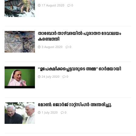
17 August 2020
0
താബോർ താഴ്‌വരയിൽ പുരാതന ദേവാലയം
കണ്ടെത്തി
3 August 2020
0
“ഉപേക്ഷിക്കപ്പെട്ടവരുടെ അമ്മ” ഓർമയായി
24 July 2020
0
മോൺ. ജോർജ് റാറ്റ്സിംഗർ അന്തരിച്ചു.
1 July 2020
0