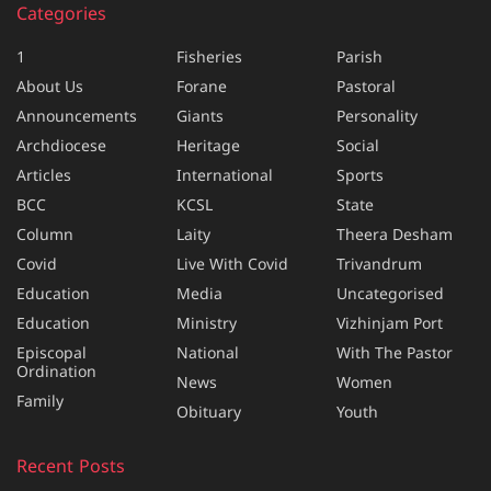
Categories
1
Fisheries
Parish
About Us
Forane
Pastoral
Announcements
Giants
Personality
Archdiocese
Heritage
Social
Articles
International
Sports
BCC
KCSL
State
Column
Laity
Theera Desham
Covid
Live With Covid
Trivandrum
Education
Media
Uncategorised
Education
Ministry
Vizhinjam Port
Episcopal
National
With The Pastor
Ordination
News
Women
Family
Obituary
Youth
Recent Posts