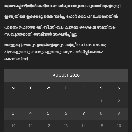
മുതലപ്പൊഴിയിൽ അടിയന്തര തീരുമാനമുണ്ടാകുമെന്ന് മുഖ്യമന്ത്രി
ഇന്ത്യയിലെ ഇക്കൊല്ലത്തെ ‘മാർച്ച് ഫോർ ലൈഫ്’ ചെന്നൈയിൽ
പാളയം ഫെറോന ബി.സി.സി-യും കുടുബ ശുശ്രൂഷ സമതിയും
സംയുക്തമായി സെമിനാർ സംഘടിപ്പിച്ചു
വെള്ളപ്പൊക്കവും ഉരുള്‍പ്പൊട്ടലും ശാസ്ത്രീയ പഠനം വേണം;
പുഴകളുടെയും ഡാമുകളുടെയും ആഴം വര്‍ധിപ്പിക്കണം:
കെസിബിസി
AUGUST 2026
M
T
W
T
F
S
S
1
2
3
4
5
6
7
8
9
10
11
12
13
14
15
16