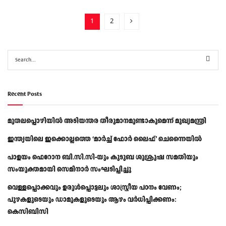
1
2
Recent Posts
മുതലപ്പൊഴിയിൽ അടിയന്തര തീരുമാനമുണ്ടാകുമെന്ന് മുഖ്യമന്ത്രി
ഇന്ത്യയിലെ ഇക്കൊല്ലത്തെ ‘മാർച്ച് ഫോർ ലൈഫ്’ ചെന്നൈയിൽ
പാളയം ഫെറോന ബി.സി.സി-യും കുടുബ ശുശ്രൂഷ സമതിയും
സംയുക്തമായി സെമിനാർ സംഘടിപ്പിച്ചു
വെള്ളപ്പൊക്കവും ഉരുള്‍പ്പൊട്ടലും ശാസ്ത്രീയ പഠനം വേണം;
പുഴകളുടെയും ഡാമുകളുടെയും ആഴം വര്‍ധിപ്പിക്കണം:
കെസിബിസി