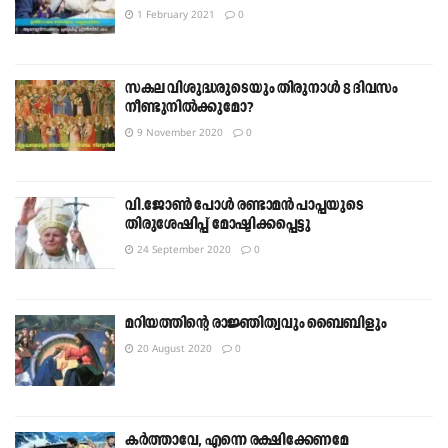
1 February 2021
0
സകല വിശുദ്ധരുടെയും തിരുനാൾ 8 ദിവസം
നീണ്ടുനിൽക്കുമോ?
9 November 2020
0
വി.ജോൺ പോൾ രണ്ടാമൻ പാപ്പയുടെ
തിരുശേഷിപ്പ് മോഷ്ടിക്കപ്പെട്ടു
24 September 2020
0
മറിയത്തിന്റെ രാജ്ഞിത്വവും ബൈബിളും
20 August 2020
0
കർത്താവേ, എന്നെ രക്ഷിക്കേണമേ