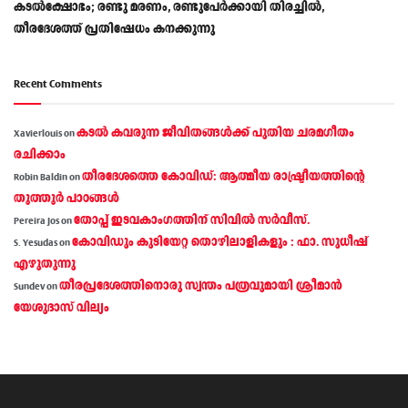
കടൽക്ഷോഭം; രണ്ടു മരണം, രണ്ടുപേർക്കായി തിരച്ചിൽ,
തീരദേശത്ത് പ്രതിഷേധം കനക്കുന്നു
Recent Comments
കടല്‍ കവരുന്ന ജീവിതങ്ങള്‍ക്ക് പുതിയ ചരമഗീതം
Xavierlouis
on
രചിക്കാം
തീരദേശത്തെ കോവിഡ്: ആത്മീയ രാഷ്ട്രീയത്തിന്റെ
Robin Baldin
on
തൂത്തൂര്‍ പാഠങ്ങൾ
തോപ്പ് ഇടവകാംഗത്തിന് സിവിൽ സർവീസ്.
Pereira Jos
on
കോവിഡും കുടിയേറ്റ തൊഴിലാളികളും : ഫാ. സുധീഷ്
S. Yesudas
on
എഴുതുന്നു
തീരപ്രദേശത്തിനൊരു സ്വന്തം പത്രവുമായി ശ്രീമാന്‍
Sundev
on
യേശുദാസ് വില്യം