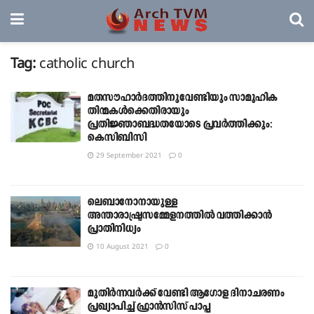
Tag:
catholic church
മതസൗഹാര്‍ദത്തിനുവേണ്ടിയും സാമൂഹിക
തിന്മകള്‍ക്കെതിരായും
പ്രതിജ്ഞാബദ്ധതയോടെ പ്രവര്‍ത്തിക്കും:
കെസിബിസി
29 September 2021
0
ലെബാനോനായുള്ള
അന്താരാഷ്ട്രസമ്മേളനത്തിൽ വത്തിക്കാൻ
പ്രാതിനിധ്യം
10 August 2021
0
മുതിർന്നവർക്ക് വേണ്ടി ആഗോള ദിനാചരണം
പ്രഖ്യാപിച്ച് ഫ്രാൻസിസ് പാപ്പ