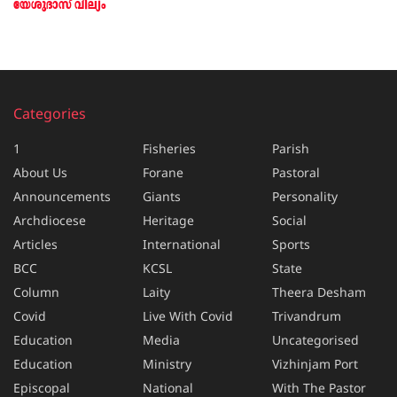
യേശുദാസ് വില്യം
Categories
1
Fisheries
Parish
About Us
Forane
Pastoral
Announcements
Giants
Personality
Archdiocese
Heritage
Social
Articles
International
Sports
BCC
KCSL
State
Column
Laity
Theera Desham
Covid
Live With Covid
Trivandrum
Education
Media
Uncategorised
Education
Ministry
Vizhinjam Port
Episcopal
National
With The Pastor