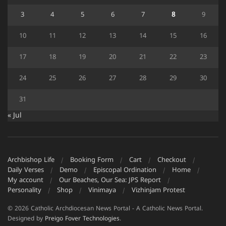
3
4
5
6
7
8
9
10
11
12
13
14
15
16
17
18
19
20
21
22
23
24
25
26
27
28
29
30
31
« Jul
Archbishop Life
Booking Form
Cart
Checkout
Daily Verses
Demo
Episcopal Ordination
Home
My account
Our Beaches, Our Sea: JPS Report
Personality
Shop
Vinimaya
Vizhinjam Protest
© 2026 Catholic Archdiocesan News Portal - A Catholic News Portal.
Designed by
Preigo Fover Technologies
.