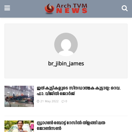
br_jibin_james
ഇത് കുട്ടികളുടെ സിനഡാത്മക കൂട്ടായ്മ: റെവ.
ഫാ. വിജിൽ ജോർജ്
21 May 2022
0
ഡ്രാഗൺ ബോട്ട് റേസിൽ തിളങ്ങി ലത
ജോൺസൺ