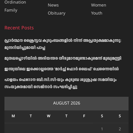
Ordination
News
Women
Family
Obituary
Youth
Recent Posts
പ്രാര്‍ത്ഥന ക്രൈസ്തവ കുടുംബങ്ങളില്‍ നിന്ന് അപ്രത്യക്ഷമാകുന്നു:
മുന്നറിയിപ്പുമായി പാപ്പ
മുതലപ്പൊഴിയിൽ അടിയന്തര തീരുമാനമുണ്ടാകുമെന്ന് മുഖ്യമന്ത്രി
ഇന്ത്യയിലെ ഇക്കൊല്ലത്തെ ‘മാർച്ച് ഫോർ ലൈഫ്’ ചെന്നൈയിൽ
പാളയം ഫെറോന ബി.സി.സി-യും കുടുബ ശുശ്രൂഷ സമതിയും
സംയുക്തമായി സെമിനാർ സംഘടിപ്പിച്ചു
AUGUST 2026
M
T
W
T
F
S
S
1
2