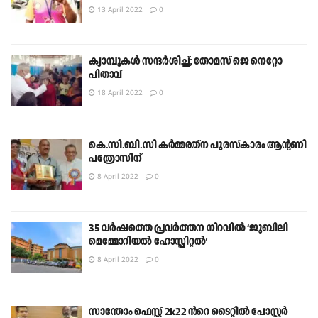
13 April 2022
0
ക്യാമ്പുകൾ സന്ദർശിച്ച്; തോമസ് ജെ നെറ്റോ
പിതാവ്
18 April 2022
0
കെ.സി.ബി.സി കര്‍മ്മരത്‌ന പുരസ്‌കാരം ആന്റണി
പത്രോസിന്
8 April 2022
0
35 വർഷത്തെ പ്രവർത്തന നിറവിൽ ‘ജൂബിലി
മെമ്മോറിയൽ ഹോസ്പിറ്റൽ’
8 April 2022
0
സാന്തോം ഫെസ്റ്റ് 2k22 ൻറെ ടൈറ്റിൽ പോസ്റ്റർ