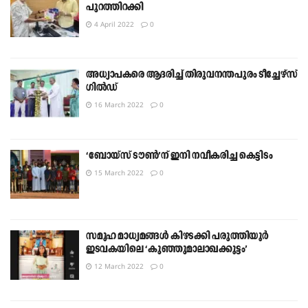
പുറത്തിറക്കി
4 April 2022
0
അധ്യാപകരെ ആദരിച്ച് തിരുവനന്തപുരം ടീച്ചേഴ്സ്
ഗിൽഡ്
16 March 2022
0
‘ബോയ്സ് ടൗൺ’ന് ഇനി നവീകരിച്ച കെട്ടിടം
15 March 2022
0
സമൂഹ മാധ്യമങ്ങൾ കിഴടക്കി പരുത്തിയൂർ
ഇടവകയിലെ ‘കുഞ്ഞുമാലാഖക്കൂട്ടം’
12 March 2022
0