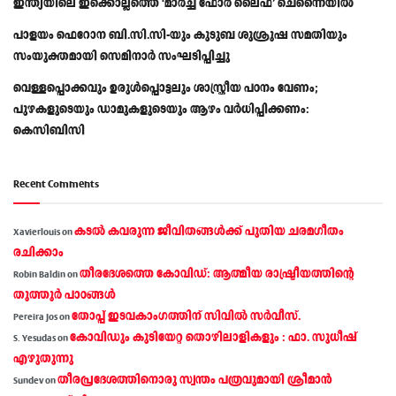
ഇന്ത്യയിലെ ഇക്കൊല്ലത്തെ ‘മാർച്ച് ഫോർ ലൈഫ്’ ചെന്നൈയിൽ
പാളയം ഫെറോന ബി.സി.സി-യും കുടുബ ശുശ്രൂഷ സമതിയും
സംയുക്തമായി സെമിനാർ സംഘടിപ്പിച്ചു
വെള്ളപ്പൊക്കവും ഉരുള്‍പ്പൊട്ടലും ശാസ്ത്രീയ പഠനം വേണം;
പുഴകളുടെയും ഡാമുകളുടെയും ആഴം വര്‍ധിപ്പിക്കണം:
കെസിബിസി
Recent Comments
കടല്‍ കവരുന്ന ജീവിതങ്ങള്‍ക്ക് പുതിയ ചരമഗീതം
Xavierlouis
on
രചിക്കാം
തീരദേശത്തെ കോവിഡ്: ആത്മീയ രാഷ്ട്രീയത്തിന്റെ
Robin Baldin
on
തൂത്തൂര്‍ പാഠങ്ങൾ
തോപ്പ് ഇടവകാംഗത്തിന് സിവിൽ സർവീസ്.
Pereira Jos
on
കോവിഡും കുടിയേറ്റ തൊഴിലാളികളും : ഫാ. സുധീഷ്
S. Yesudas
on
എഴുതുന്നു
തീരപ്രദേശത്തിനൊരു സ്വന്തം പത്രവുമായി ശ്രീമാന്‍
Sundev
on