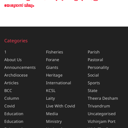
യേശുദാസ് വില്യം
Categories
1
Fisheries
Parish
About Us
Forane
Pastoral
Announcements
Giants
Personality
Archdiocese
Heritage
Social
Articles
International
Sports
BCC
KCSL
State
Column
Laity
Theera Desham
Covid
Live With Covid
Trivandrum
Education
Media
Uncategorised
Education
Ministry
Vizhinjam Port