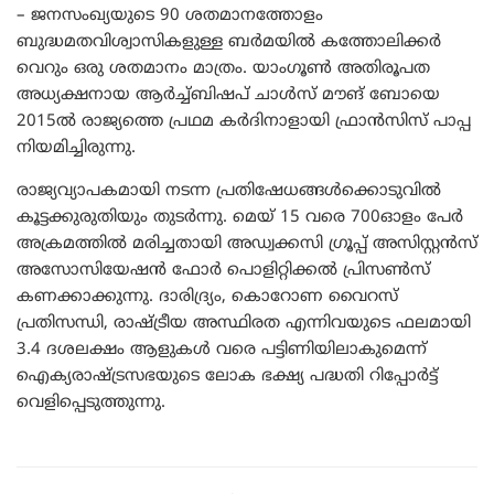
– ജനസംഖ്യയുടെ 90 ശതമാനത്തോളം
ബുദ്ധമതവിശ്വാസികളുള്ള ബർമയിൽ കത്തോലിക്കർ
വെറും ഒരു ശതമാനം മാത്രം. യാംഗൂൺ അതിരൂപത
അധ്യക്ഷനായ ആർച്ച്ബിഷപ് ചാൾസ് മൗങ് ബോയെ
2015ൽ രാജ്യത്തെ പ്രഥമ കർദിനാളായി ഫ്രാൻസിസ് പാപ്പ
നിയമിച്ചിരുന്നു.
രാജ്യവ്യാപകമായി നടന്ന പ്രതിഷേധങ്ങൾക്കൊടുവിൽ
കൂട്ടക്കുരുതിയും തുടർന്നു. മെയ് 15 വരെ 700ഓളം പേർ
അക്രമത്തിൽ മരിച്ചതായി അഡ്വക്കസി ഗ്രൂപ്പ് അസിസ്റ്റൻസ്
അസോസിയേഷൻ ഫോർ പൊളിറ്റിക്കൽ പ്രിസൺസ്
കണക്കാക്കുന്നു. ദാരിദ്ര്യം, കൊറോണ വൈറസ്
പ്രതിസന്ധി, രാഷ്ട്രീയ അസ്ഥിരത എന്നിവയുടെ ഫലമായി
3.4 ദശലക്ഷം ആളുകൾ വരെ പട്ടിണിയിലാകുമെന്ന്
ഐക്യരാഷ്ട്രസഭയുടെ ലോക ഭക്ഷ്യ പദ്ധതി റിപ്പോർട്ട്
വെളിപ്പെടുത്തുന്നു.