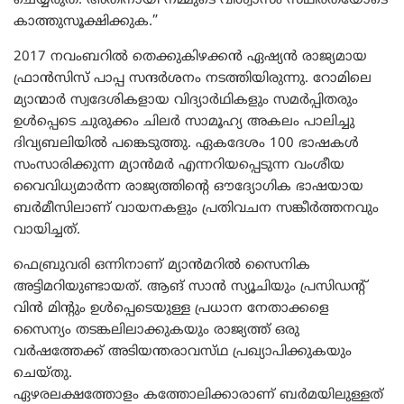
ചെയ്യരുത്. അതിനായി നമ്മുടെ വിശ്വാസം സ്‌ഥിരതയോടെ
കാത്തുസൂക്ഷിക്കുക.”
2017 നവംബറിൽ തെക്കുകിഴക്കൻ ഏഷ്യൻ രാജ്യമായ
ഫ്രാൻസിസ് പാപ്പ സന്ദർശനം നടത്തിയിരുന്നു. റോമിലെ
മ്യാന്മാർ സ്വദേശികളായ വിദ്യാർഥികളും സമർപ്പിതരും
ഉൾപ്പെടെ ചുരുക്കം ചിലർ സാമൂഹ്യ അകലം പാലിച്ചു
ദിവ്യബലിയിൽ പങ്കെടുത്തു. ഏകദേശം 100 ഭാഷകൾ
സംസാരിക്കുന്ന മ്യാൻമർ എന്നറിയപ്പെടുന്ന വംശീയ
വൈവിധ്യമാർന്ന രാജ്യത്തിന്റെ ഔദ്യോഗിക ഭാഷയായ
ബർമീസിലാണ് വായനകളും പ്രതിവചന സങ്കീർത്തനവും
വായിച്ചത്.
ഫെബ്രുവരി ഒന്നിനാണ് മ്യാന്‍മറില്‍ സൈനിക
അട്ടിമറിയുണ്ടായത്. ആങ് സാന്‍ സ്യൂചിയും പ്രസിഡന്റ്
വിന്‍ മിന്റും ഉള്‍പ്പെടെയുള്ള പ്രധാന നേതാക്കളെ
സൈന്യം തടങ്കലിലാക്കുകയും രാജ്യത്ത് ഒരു
വർഷത്തേക്ക് അടിയന്തരാവസ്‌ഥ പ്രഖ്യാപിക്കുകയും
ചെയ്തു.
ഏഴരലക്ഷത്തോളം കത്തോലിക്കാരാണ് ബർമയിലുള്ളത്