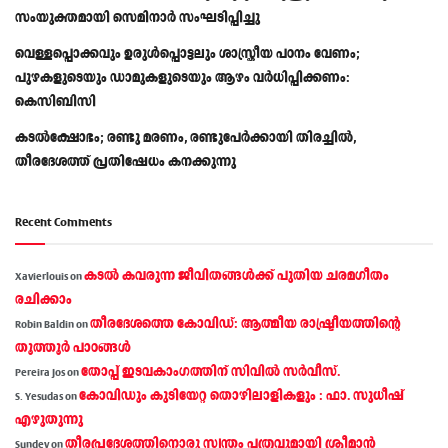
സംയുക്തമായി സെമിനാർ സംഘടിപ്പിച്ചു
വെള്ളപ്പൊക്കവും ഉരുള്‍പ്പൊട്ടലും ശാസ്ത്രീയ പഠനം വേണം;
പുഴകളുടെയും ഡാമുകളുടെയും ആഴം വര്‍ധിപ്പിക്കണം:
കെസിബിസി
കടൽക്ഷോഭം; രണ്ടു മരണം, രണ്ടുപേർക്കായി തിരച്ചിൽ,
തീരദേശത്ത് പ്രതിഷേധം കനക്കുന്നു
Recent Comments
കടല്‍ കവരുന്ന ജീവിതങ്ങള്‍ക്ക് പുതിയ ചരമഗീതം
Xavierlouis
on
രചിക്കാം
തീരദേശത്തെ കോവിഡ്: ആത്മീയ രാഷ്ട്രീയത്തിന്റെ
Robin Baldin
on
തൂത്തൂര്‍ പാഠങ്ങൾ
തോപ്പ് ഇടവകാംഗത്തിന് സിവിൽ സർവീസ്.
Pereira Jos
on
കോവിഡും കുടിയേറ്റ തൊഴിലാളികളും : ഫാ. സുധീഷ്
S. Yesudas
on
എഴുതുന്നു
തീരപ്രദേശത്തിനൊരു സ്വന്തം പത്രവുമായി ശ്രീമാന്‍
Sundev
on