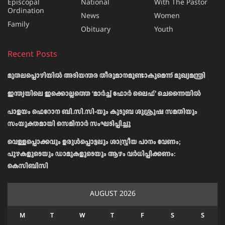
Episcopal
National
With The Pastor
Ordination
News
Women
Family
Obituary
Youth
Recent Posts
മുതലപ്പൊഴിയിൽ അടിയന്തര തീരുമാനമുണ്ടാകുമെന്ന് മുഖ്യമന്ത്രി
ഇന്ത്യയിലെ ഇക്കൊല്ലത്തെ ‘മാർച്ച് ഫോർ ലൈഫ്’ ചെന്നൈയിൽ
പാളയം ഫെറോന ബി.സി.സി-യും കുടുബ ശുശ്രൂഷ സമതിയും
സംയുക്തമായി സെമിനാർ സംഘടിപ്പിച്ചു
വെള്ളപ്പൊക്കവും ഉരുള്‍പ്പൊട്ടലും ശാസ്ത്രീയ പഠനം വേണം;
പുഴകളുടെയും ഡാമുകളുടെയും ആഴം വര്‍ധിപ്പിക്കണം:
കെസിബിസി
AUGUST 2026
M
T
W
T
F
S
S