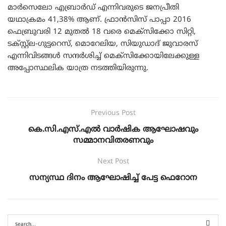
മാർസെലോ എബ്രാർഡ് എന്നിവരുടെ ജനപ്രീതി
യഥാക്രമം 41,38% ആണ്. ഫ്രാൻസിസ് പാപ്പാ 2016
ഫെബ്രുവരി 12 മുതൽ 18 വരെ മെക്സിക്കോ സിറ്റി,
ടക്സ്റ്റ്ല-ഗുട്ടറെസ്, മൊറേലിയ, സിയുഡാദ് ജുവാരസ്‌
എന്നിവിടങ്ങൾ സന്ദർശിച്ച് മെക്സിക്കോയിലേക്കുള്ള
അപ്പോസ്ഥലിക യാത്ര നടത്തിയിരുന്നു.
Previous Post
കെ.സി.എസ്.എൽ വാർഷിക ആഘോഷവും
സമ്മാനവിതരണവും
Next Post
സന്യസ്ഥ ദിനം ആഘോഷിച്ച് പേട്ട ഫെറോന