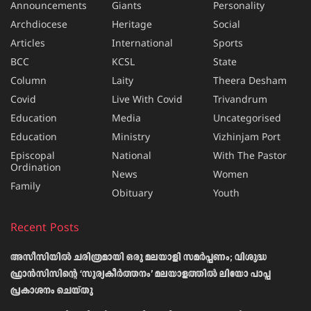
Announcements
Giants
Personality
Archdiocese
Heritage
Social
Articles
International
Sports
BCC
KCSL
State
Column
Laity
Theera Desham
Covid
Live With Covid
Trivandrum
Education
Media
Uncategorised
Education
Ministry
Vizhinjam Port
Episcopal
National
With The Pastor
Ordination
News
Women
Family
Obituary
Youth
Recent Posts
അസീസിയിൽ ചരിത്രമായി ഒരു മലയാളി സമർപ്പണം; വിശുദ്ധ
ഫ്രാൻസിസിന്റെ ‘സൂര്യകീർത്തനം’ മലയാളത്തിൽ ലിയോ പാപ്പ
പ്രകാശനം ചെയ്തു