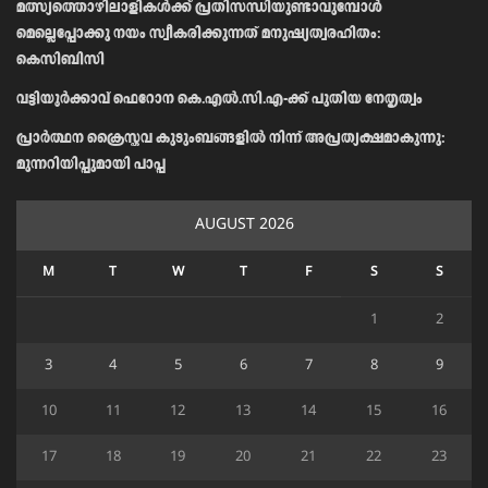
മത്സ്യത്തൊഴിലാളികള്‍ക്ക് പ്രതിസന്ധിയുണ്ടാവുമ്പോള്‍
മെല്ലെപ്പോക്കു നയം സ്വീകരിക്കുന്നത് മനുഷ്യത്വരഹിതം:
കെസിബിസി
വട്ടിയൂർക്കാവ് ഫെറോന കെ.എൽ.സി.എ-ക്ക് പുതിയ നേതൃത്വം
പ്രാര്‍ത്ഥന ക്രൈസ്തവ കുടുംബങ്ങളില്‍ നിന്ന് അപ്രത്യക്ഷമാകുന്നു:
മുന്നറിയിപ്പുമായി പാപ്പ
AUGUST 2026
M
T
W
T
F
S
S
1
2
3
4
5
6
7
8
9
10
11
12
13
14
15
16
17
18
19
20
21
22
23