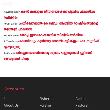
കടല്‍ കവരുന്ന ജീവിതങ്ങള്‍ക്ക് പുതിയ ചരമഗീതം
Xavierlouis
on
രചിക്കാം
തീരദേശത്തെ കോവിഡ്: ആത്മീയ രാഷ്ട്രീയത്തിന്റെ
Robin Baldin
on
തൂത്തൂര്‍ പാഠങ്ങൾ
തോപ്പ് ഇടവകാംഗത്തിന് സിവിൽ സർവീസ്.
Pereira Jos
on
കോവിഡും കുടിയേറ്റ തൊഴിലാളികളും : ഫാ. സുധീഷ്
S. Yesudas
on
എഴുതുന്നു
തീരപ്രദേശത്തിനൊരു സ്വന്തം പത്രവുമായി ശ്രീമാന്‍
Sundev
on
യേശുദാസ് വില്യം
Categories
1
Fisheries
Parish
About Us
Forane
Pastoral