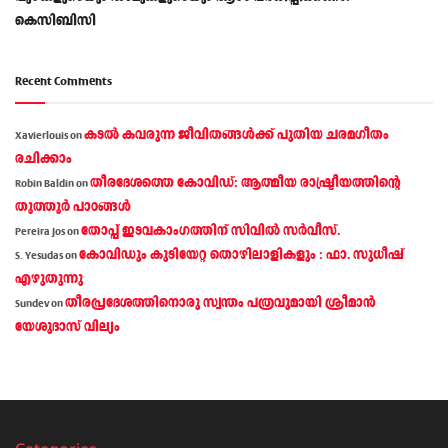
കെസിബിസി
Recent Comments
കടല്‍ കവരുന്ന ജീവിതങ്ങള്‍ക്ക് പുതിയ ചരമഗീതം
Xavierlouis
on
രചിക്കാം
തീരദേശത്തെ കോവിഡ്: ആത്മീയ രാഷ്ട്രീയത്തിന്റെ
Robin Baldin
on
തൂത്തൂര്‍ പാഠങ്ങൾ
തോപ്പ് ഇടവകാംഗത്തിന് സിവിൽ സർവീസ്.
Pereira Jos
on
കോവിഡും കുടിയേറ്റ തൊഴിലാളികളും : ഫാ. സുധീഷ്
S. Yesudas
on
എഴുതുന്നു
തീരപ്രദേശത്തിനൊരു സ്വന്തം പത്രവുമായി ശ്രീമാന്‍
Sundev
on
യേശുദാസ് വില്യം