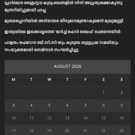
പ്രാര്‍ത്ഥന ക്രൈസ്തവ കുടുംബങ്ങളില്‍ നിന്ന് അപ്രത്യക്ഷമാകുന്നു:
മുന്നറിയിപ്പുമായി പാപ്പ
മുതലപ്പൊഴിയിൽ അടിയന്തര തീരുമാനമുണ്ടാകുമെന്ന് മുഖ്യമന്ത്രി
ഇന്ത്യയിലെ ഇക്കൊല്ലത്തെ ‘മാർച്ച് ഫോർ ലൈഫ്’ ചെന്നൈയിൽ
പാളയം ഫെറോന ബി.സി.സി-യും കുടുബ ശുശ്രൂഷ സമതിയും
സംയുക്തമായി സെമിനാർ സംഘടിപ്പിച്ചു
AUGUST 2026
M
T
W
T
F
S
S
1
2
3
4
5
6
7
8
9
10
11
12
13
14
15
16
17
18
19
20
21
22
23