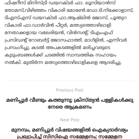
ഫിഷറീസ് മിനിസ്ട്രി ഡയറക്ടർ ഫാ. ലൂസിയാൻസ്
തോമസ്,വിഴിഞ്ഞം വികാരി മോൺേ.ഡോ.ടി.നിക്കോളാസ്,
ടിഎസ്എസ് ഡയറക്ടർ ഫാ.ആഷ്‌ലിൻ ജോസ്, പൂന്തുറ
വികാരി ഫാ.ഡാർവിൻ പീറ്റർ, മത്സ്യത്തൊഴിലാളി
നേതാക്കളായ വലേരിയൻ, വിൻസന്റ്, ടിഎംഎഫ്
പ്രസിഡന്റ് റോബർട്ട് ജോസഫാത്ത്, മാഗ്ളിൻ, എന്നിവർ
പ്രസംഗിച്ചു. കടൽ അപകടങ്ങളിൽ മരിച്ചവരുടെ
കുടുംബങ്ങൾക്ക് ചടങ്ങിൽ സാമ്പത്തിക സഹായം
നൽകി. മുതിർന്ന മത്സ്യത്തൊഴിലാളികളെ ആദരിച്ചു.
Previous Post
മണിപ്പുർ വീണ്ടും കത്തുന്നു; ക്രിസ്ത്യൻ പള്ളികൾക്കു
നേരെ ആക്രമണം
Next Post
മുനമ്പം, മണിപ്പുർ വിഷയങ്ങളിൽ ഐക്യദാർഢ്യം
പ്രഖ്യാപിച്ച്‌ സിസിഐ സമ്മേളനം; സമ്മേളന