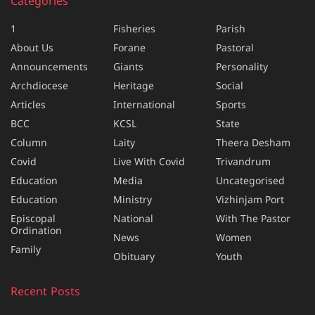
Categories
1
Fisheries
Parish
About Us
Forane
Pastoral
Announcements
Giants
Personality
Archdiocese
Heritage
Social
Articles
International
Sports
BCC
KCSL
State
Column
Laity
Theera Desham
Covid
Live With Covid
Trivandrum
Education
Media
Uncategorised
Education
Ministry
Vizhinjam Port
Episcopal
National
With The Pastor
Ordination
News
Women
Family
Obituary
Youth
Recent Posts