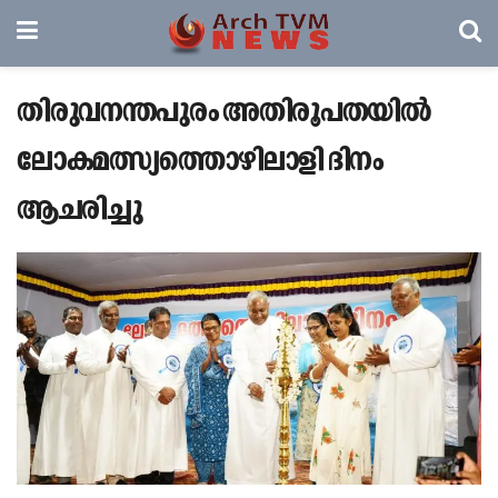
തിരുവനന്തപുരം അതിരൂപതയിൽ
ലോകമത്സ്യത്തൊഴിലാളി ദിനം
ആചരിച്ചു