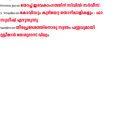
തോപ്പ് ഇടവകാംഗത്തിന് സിവിൽ സർവീസ്.
Pereira Jos
on
കോവിഡും കുടിയേറ്റ തൊഴിലാളികളും : ഫാ.
S. Yesudas
on
സുധീഷ് എഴുതുന്നു
തീരപ്രദേശത്തിനൊരു സ്വന്തം പത്രവുമായി
Sundev
on
ശ്രീമാന്‍ യേശുദാസ് വില്യം