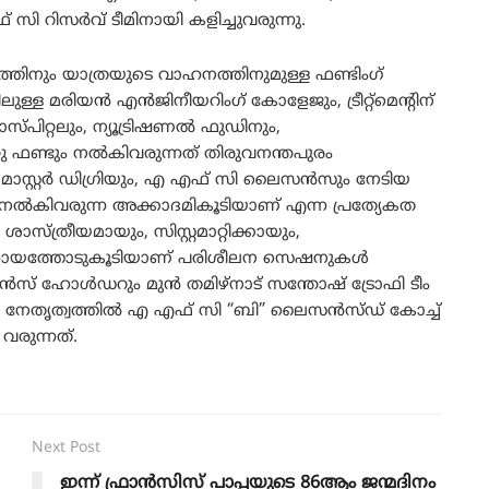
ി റിസർവ് ടീമിനായി കളിച്ചുവരുന്നു.
ത്തിനും യാത്രയുടെ വാഹനത്തിനുമുള്ള ഫണ്ടിംഗ്
്ള മരിയൻ എൻജിനീയറിംഗ് കോളേജും, ട്രീറ്റ്മെന്റിന്
ിറ്റലും, ന്യൂട്രിഷണൽ ഫുഡിനും,
 ഫണ്ടും നൽകിവരുന്നത് തിരുവനന്തപുരം
സ്റ്റർ ഡിഗ്രിയും, എ എഫ് സി ലൈസൻസും നേടിയ
 നൽകിവരുന്ന അക്കാദമികൂടിയാണ് എന്ന പ്രത്യേകത
സ്ത്രീയമായും, സിസ്റ്റമാറ്റിക്കായും,
 സഹായത്തോടുകൂടിയാണ് പരിശീലന സെഷനുകൾ
ൈസൻസ് ഹോൾഡറും മുൻ തമിഴ്നാട് സന്തോഷ് ട്രോഫി ടീം
േതൃത്വത്തിൽ എ എഫ് സി “ബി” ലൈസൻസ്ഡ് കോച്ച്
 വരുന്നത്.
Next Post
ഇന്ന് ഫ്രാൻസിസ് പാപ്പയുടെ 86ആം ജന്മദിനം