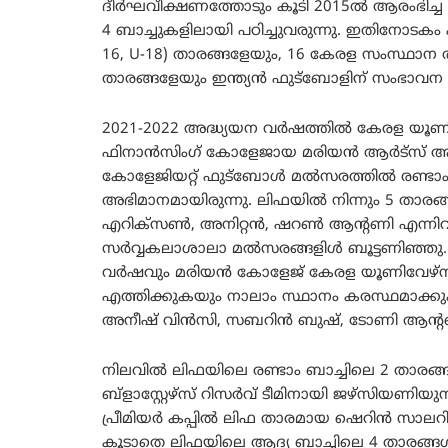
ദീർഘവീക്ഷണത്തോടും കൂടി 2015ൽ ആരംഭിച്ച
4 ബാച്ചുകളിലായി പഠിച്ചുവരുന്നു. ഇതിനോടകം 
16, U-18) താരങ്ങളേയും, 16 കേരള സംസ്ഥാന 
താരങ്ങളേയും ഇന്ത്യൻ ഫുട്ബോളിന് സംഭാവന ചെയ
2021-2022 അദ്ധ്യയന വർഷത്തിൽ കേരള യൂണിവേ
ഫിനാൻസിംഗ് കോളേജായ മരിയൻ ആർട്സ് ആന്
കോളേജിയറ്റ് ഫുട്ബോൾ മൽസരത്തിൽ രണ്ടാം സ
അഭിമാനമായിരുന്നു. ലിഫയിൽ നിന്നും 5 ത
എറിക്സൺ, അനിറ്റൻ, ഷറൺ ആന്റണി എന്നിവർ
സർവ്വകലാശാലാ മൽസരങ്ങളിൾ ബൂട്ടണിഞ്ഞു. 2
വർഷവും മരിയൻ കോളേജ് കേരള യൂണിവേഴ്സി
എത്തിക്കുകയും നാലാം സ്ഥാനം കരസ്ഥമാക്കുക
അനീഷ് വിൻസി, സബറിൻ ബുഷ്, ടോണി ആന്റണി എ
നിലവിൽ ലിഫയിലെ രണ്ടാം ബാച്ചിലെ 2 താര
ബ്ളാസ്റ്റേഴ്സ് റിസർവ് ടീമിനായി ജഴ്സിയണിയുന്
പ്രീമിയർ കപ്പിൽ ലിഫ താരമായ ഷെറിൻ സാലറിയു
കൂടാതെ ലിഫയിലെ ആദ്യ ബാച്ചിലെ 4 താര