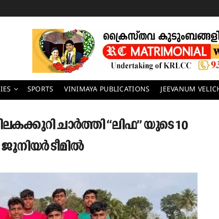
IES
SPORTS
VINIMAYA PUBLICATIONS
JEEVANUM VELI
തിലകക്കുറി ചാർത്തി “ലിഫ” യുടെ 10
ല ജൂനിയർ ടീമിൽ