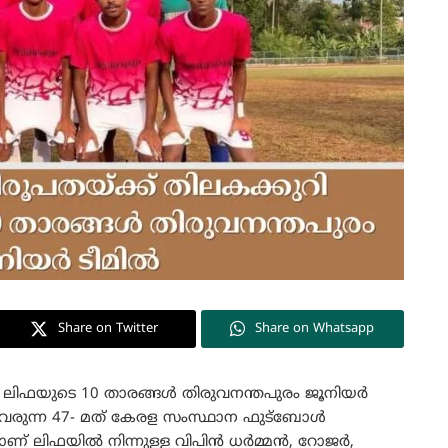
Share on Twitter
Share on Whatsapp
ലിഫയുടെ 10 താരങ്ങൾ തിരുവനന്തപുരം ജൂനിയർ
ുവരുന്ന 47- മത് കേരള സംസ്ഥാന ഫുട്ബോൾ
ീമിലാണ് ലിഫയിൽ നിന്നുള്ള വിപിൻ ധർമ്മൻ, റോജർ,