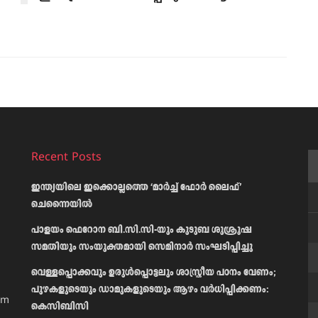
Recent Posts
ഇന്ത്യയിലെ ഇക്കൊല്ലത്തെ ‘മാർച്ച് ഫോർ ലൈഫ്’
ചെന്നൈയിൽ
പാളയം ഫെറോന ബി.സി.സി-യും കുടുബ ശുശ്രൂഷ
സമതിയും സംയുക്തമായി സെമിനാർ സംഘടിപ്പിച്ചു
വെള്ളപ്പൊക്കവും ഉരുള്‍പ്പൊട്ടലും ശാസ്ത്രീയ പഠനം വേണം;
പുഴകളുടെയും ഡാമുകളുടെയും ആഴം വര്‍ധിപ്പിക്കണം:
am
കെസിബിസി