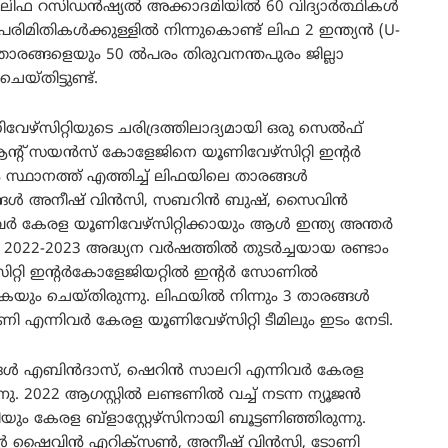
 ലിഫ റസിഡൻഷ്യൽ അക്കാദമിയിൽ 60 വിദ്യാർത്ഥികൾ
പരിമിതികൾക്കുള്ളിൽ നിന്നുകൊണ്ട് ലിഫ 2 ഇന്ത്യൻ (U-
താരങ്ങളെയും 50 ൽപരം തിരുവനന്തപുരം ജില്ലാ
്തിട്ടുണ്ട്.
ഴ്സിറ്റിയുടെ ചരിദ്രത്തിലാദ്യമായി ഒരു സെൽഫ്
റ് സയൻസ് കോളേജിനെ യൂണിവേഴ്സിറ്റി ഇന്റർ
്ഥാനത്ത് എത്തിച്ച് ലിഫയിലെ താരങ്ങൾ
ാരങ്ങൾ അനീഷ് വിൻസി, സബറിൻ ബുഷ്, സൈവിൻ
 കേരള യൂണിവേഴ്സിറ്റിക്കായും ആൾ ഇന്ത്യ അന്തർ
022-2023 അദ്ധ്യന വർഷത്തിൽ തുടർച്ചയായ രണ്ടാം
റ്റി ഇന്റർകോളേജിയറ്റിൽ ഇന്റർ സോണിൽ
യും ചെയ്തിരുന്നു. ലിഫയിൽ നിന്നും 3 താരങ്ങൾ
ന്നിവർ കേരള യൂണിവേഴ്സിറ്റി ടീമിലും ഇടം നേടി.
ങ്ങൾ എബിൻദാസ്, ഷെറിൻ സാലറി എന്നിവർ കേരള
നു. 2022 ആഗസ്റ്റിൽ ലണ്ടണിൽ വച്ച് നടന്ന ന്യൂജൻ
ം കേരള ബ്ളാസ്റ്റേഴ്സിനായി ബൂട്ടണിഞ്ഞിരുന്നു.
ങ്ങൾ ഷൈവിൻ എറിക്സൺ, അനീഷ് വിൻസി, ടോണി