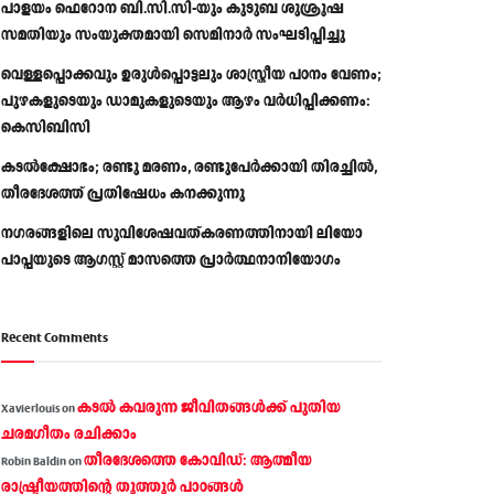
പാളയം ഫെറോന ബി.സി.സി-യും കുടുബ ശുശ്രൂഷ
സമതിയും സംയുക്തമായി സെമിനാർ സംഘടിപ്പിച്ചു
വെള്ളപ്പൊക്കവും ഉരുള്‍പ്പൊട്ടലും ശാസ്ത്രീയ പഠനം വേണം;
പുഴകളുടെയും ഡാമുകളുടെയും ആഴം വര്‍ധിപ്പിക്കണം:
കെസിബിസി
കടൽക്ഷോഭം; രണ്ടു മരണം, രണ്ടുപേർക്കായി തിരച്ചിൽ,
തീരദേശത്ത് പ്രതിഷേധം കനക്കുന്നു
നഗരങ്ങളിലെ സുവിശേഷവത്കരണത്തിനായി ലിയോ
പാപ്പയുടെ ആഗസ്റ്റ് മാസത്തെ പ്രാര്‍ത്ഥനാനിയോഗം
Recent Comments
കടല്‍ കവരുന്ന ജീവിതങ്ങള്‍ക്ക് പുതിയ
Xavierlouis
on
ചരമഗീതം രചിക്കാം
തീരദേശത്തെ കോവിഡ്: ആത്മീയ
Robin Baldin
on
രാഷ്ട്രീയത്തിന്റെ തൂത്തൂര്‍ പാഠങ്ങൾ