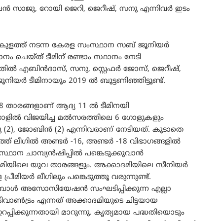
ൻ സാജു, റോയി ജെറി, ജെറീഷ്, സനു എന്നിവർ ഇടം
ുളത്ത് നടന്ന കേരള സംസ്ഥാന സബ് ജൂനിയർ
നം ചെയ്ത് ടീമിന് രണ്ടാം സ്ഥാനം നേടി
. ഇതിൽ എബിൻദാസ്, സനു, സ്റ്റെഫർ ജോസ്, ജെറീഷ്,
ിയർ ടീമിനായൂം 2019 ൽ ബൂട്ടണിഞ്ഞിട്ടൂണ്ട്.
 താരങ്ങളാണ് ആദ്യ 11 ൽ ടീമിനയി
6 ഗോളിൽ വിജയിച്ച മൽസരത്തിലെ 6 ഗോളുകളും
2), ജോബിൻ (2) എന്നിവരാണ് നേടിയത്. കൂടാതെ
്ത് ലീഗിൽ അണ്ടർ -16, അണ്ടർ -18 വിഭാഗങ്ങളിൽ
ഥാന ചാമ്പ്യൻഷിപ്പിൽ പങ്കെടുക്കുവാൻ
ദമിയിലെ യുവ താരങ്ങളും. അക്കാദമിയിലെ സീനിയർ
രീമിയർ ലീഗിലും പങ്കെടുത്തൂ വരുന്നുണ്ട്.
ുട്ബോൾ അസോസിയേഷൻ സംഘടിപ്പിക്കുന്ന എല്ലാ
ട്രിവാൺട്രം എന്നത് അക്കാദമിയുടെ ചിട്ടയായ
്പിക്കുന്നതായി മാറുന്നു. കൃത്യമായ പദ്ധതിയൊടും