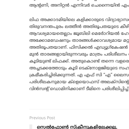
ആന്റണി, അനിറ്റൻ എന്നിവർ ചെന്നൈയിൻ എഫ് സ
ലിഫ അക്കാദമിയിലെ കളിക്കാരുടെ വിദ്യാഭ്യാസ
തിരുവനന്തപുരം ലത്തീൻ അതിരൂപതയുടെ കീഴിലുള
ആവശ്യമായതെല്ലാം ജൂബിലി മെർോറിയൽ ഹോസ്പ
അക്കോമഡേഷനും താരങ്ങൾക്കാവശ്യമായ മറ്റു
അതിരൂപതയാണ്. ഫിസിക്കൽ എഡ്യൂഗ്കേഷൻ മാ
മുൻ താരങ്ങളായിരുന്നവരും മാത്രം പരിശീലനം
കൂടിയുണ്ട് ലിഫക്ക്. അതുകൊണ്ട് തന്നെ വളരെ ശാ
അച്ചടക്കത്തോടും കൂടി ടെക്നോളജിയുടെ
ക്രമീകരിച്ചിരിക്കുന്നത്. എ എഫ് സി “എ” ല
പരിശീലകനുമായ ക്ളെയൊഫസ് അലക്സിന്റെ ന
വിൻസന്റ് ഡൊമിനിക്കാണ് ടീമിനെ പരിശീലിപ്പിച്ച്
Previous Post
സെൽഫോൺ സ്ക്രീനുകളിലേക്കല്ല,