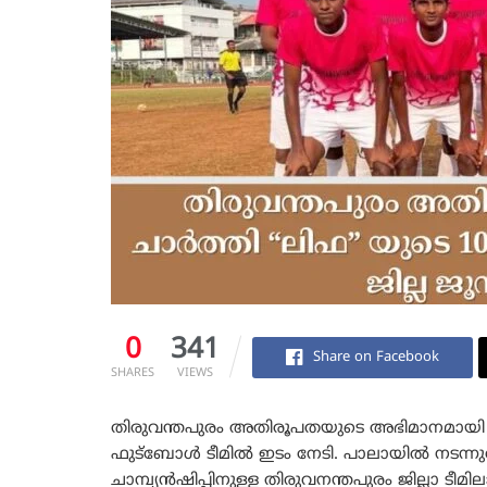
0
341
Share on Facebook
SHARES
VIEWS
തിരുവന്തപുരം അതിരൂപതയുടെ അഭിമാനമായി 
ഫുട്ബോൾ ടീമിൽ ഇടം നേടി. പാലായിൽ നടന്ന
ചാമ്പ്യൻഷിപ്പിനുള്ള തിരുവനന്തപുരം ജില്ലാ ട