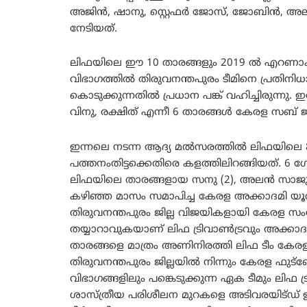
അജിൻ, ഷാനു, സ്റ്റെഫർ ജോസ്, ജോബിൻ, അല
നേടിയത്.
ലിഫയിലെ ഈ 10 താരങ്ങളും 2019 ൽ എറണാക
വിഭാഗത്തിൽ തിരുവനന്തപുരം ടീമിനെ പ്രതിനിധാ
കൊടുക്കുന്നതിൽ പ്രധാന പങ്ക് വഹിച്ചിരുന്നു
വിനു, രക്ഷിത് എന്നീ 6 താരങ്ങൾ കേരള സബ് ജൂന
ഇന്നലെ നടന്ന ആദ്യ മൽസരത്തിൽ ലിഫയിലെ 8
പത്തനംതിട്ടക്കെതിരെ കളത്തിലിറങ്ങിയത്. 
ലിഫയിലെ താരങ്ങളായ സനു (2), അലൻ സാജു (
കഴിഞ്ഞ മാസം സമാപിച്ച കേരള അക്കാദമി യൂത
തിരുവനന്തപുരം ജില്ല വിജയികളായി കേരള സംസ്
തയ്യാറാവുകയാണ് ലിഫ ട്രിവാൺട്രവും അക്കാ
താരങ്ങളെ മാത്രം അണിനിരത്തി ലിഫ ടീം കേരള പ്
തിരുവനന്തപുരം ജില്ലയിൽ നിന്നും കേരള ഫ
വിഭാഗങ്ങളിലും പങ്കെടുക്കുന്ന ഏക ടീമും ലിഫ 
ശാസ്ത്രീയ പരിശീലന മുറകളെ അടിവരയിട്ഡ് ഉറപ