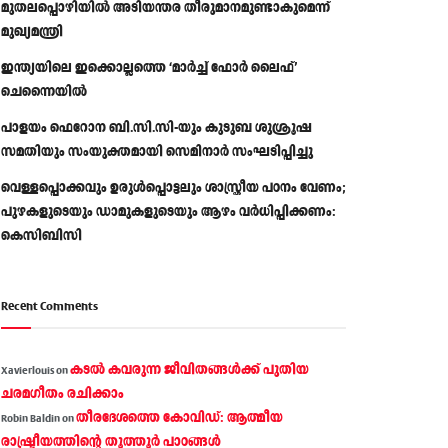
മുതലപ്പൊഴിയിൽ അടിയന്തര തീരുമാനമുണ്ടാകുമെന്ന്
മുഖ്യമന്ത്രി
ഇന്ത്യയിലെ ഇക്കൊല്ലത്തെ ‘മാർച്ച് ഫോർ ലൈഫ്’
ചെന്നൈയിൽ
പാളയം ഫെറോന ബി.സി.സി-യും കുടുബ ശുശ്രൂഷ
സമതിയും സംയുക്തമായി സെമിനാർ സംഘടിപ്പിച്ചു
വെള്ളപ്പൊക്കവും ഉരുള്‍പ്പൊട്ടലും ശാസ്ത്രീയ പഠനം വേണം;
പുഴകളുടെയും ഡാമുകളുടെയും ആഴം വര്‍ധിപ്പിക്കണം:
കെസിബിസി
Recent Comments
കടല്‍ കവരുന്ന ജീവിതങ്ങള്‍ക്ക് പുതിയ
Xavierlouis
on
ചരമഗീതം രചിക്കാം
തീരദേശത്തെ കോവിഡ്: ആത്മീയ
Robin Baldin
on
രാഷ്ട്രീയത്തിന്റെ തൂത്തൂര്‍ പാഠങ്ങൾ