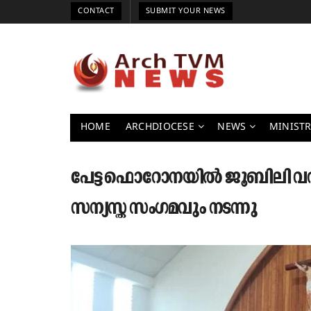
CONTACT
SUBMIT YOUR NEWS
HOME
ARCHDIOCESE
NEWS
MINISTR
പേട്ട ഫൊറോനയിൽ ജൂബിലി വ
സന്യസ്ത സംഗമവും നടന്നു