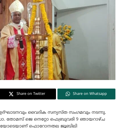
Share on Twitter
Share on Whatsapp
 ഉദ്ഘാടനവും വൈദിക സന്യസ്ത സംഗമവും നടന്നു.
ഡോ. തോമസ് ജെ നെറ്റോ ഫെബ്രുവരി 9 ഞായറാഴ്ച
്യബലിയോടെയാണ്‌ ഫൊറോനതല ജൂബിലി