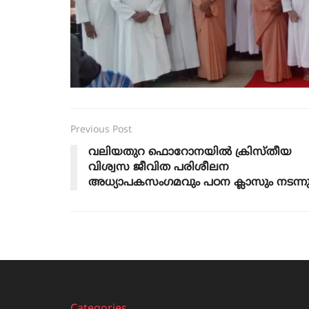
Previous Post
വലിയതുറ ഫൊറോനയിൽ ക്രിസ്തീയ
വിശ്വസ ജീവിത പരിശീലന
അധ്യാപകസംഗമവും പഠന ക്ലാസും നടന്നു