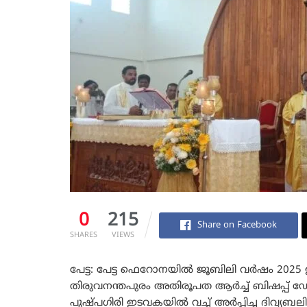
0
215
Share on Facebook
SHARES
VIEWS
പേട്ട: പേട്ട ഫെറോനയിൽ ജൂബിലി വർഷം 2025
തിരുവനന്തപുരം അതിരൂപത ആർച്ച് ബിഷപ്പ് 
പുഷ്പഗിരി ഇടവകയിൽ വച്ച് അർപ്പിച്ച ദിവ