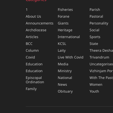
Categories
1
Fisheries
Parish
About Us
Forane
Pastoral
Announcements
Giants
Personality
Archdiocese
Heritage
Social
Articles
International
Sports
BCC
KCSL
State
Column
Laity
Theera Desh
Covid
Live With Covid
Trivandrum
Education
Media
Uncategorise
Education
Ministry
Vizhinjam Por
Episcopal
National
With The Past
Ordination
News
Women
Family
Obituary
Youth