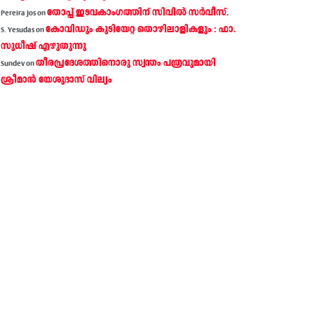
തോപ്പ് ഇടവകാംഗത്തിന് സിവിൽ സർവീസ്.
Pereira Jos
on
കോവിഡും കുടിയേറ്റ തൊഴിലാളികളും : ഫാ.
S. Yesudas
on
സുധീഷ് എഴുതുന്നു
തീരപ്രദേശത്തിനൊരു സ്വന്തം പത്രവുമായി
Sundev
on
ശ്രീമാന്‍ യേശുദാസ് വില്യം