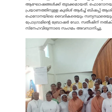
ആഘോഷങ്ങൾക്ക് തുടക്കമായത്. ഫൊറോനയിൽ 
പ്രയാണത്തിനുള്ള കുരിശ് ആർച്ച് ബിഷപ്പ് ആശി
ഫെറോനയിലെ വൈദികരെയും സന്യസ്ഥരെയും ആദ
പ്രോഗ്രാമിന്റെ ബ്രോഷർ ഡോ. സതീഷിന് നൽകി 
സ്നേഹവിരുന്നാടെ സംഗമം അവസാനിച്ചു.