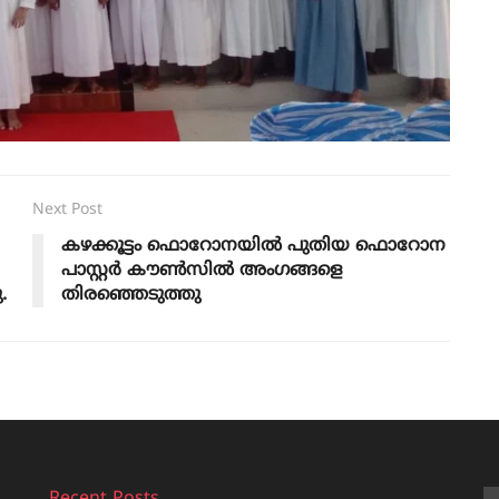
Next Post
കഴക്കൂട്ടം ഫൊറോനയിൽ പുതിയ ഫൊറോന
പാസ്റ്റർ കൗൺസിൽ അംഗങ്ങളെ
.
തിരഞ്ഞെടുത്തു