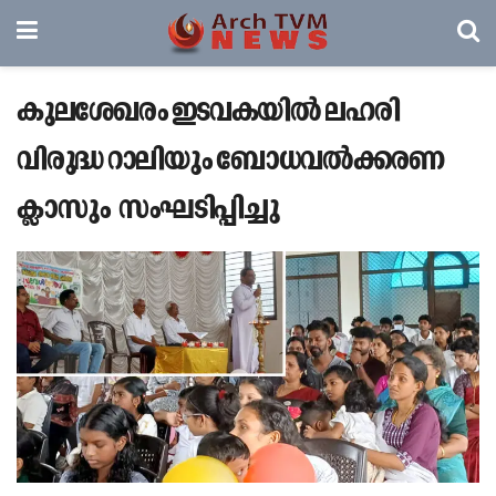
കുലശേഖരം ഇടവകയിൽ ലഹരി
വിരുദ്ധ റാലിയും ബോധവൽക്കരണ
ക്ലാസും സംഘടിപ്പിച്ചു