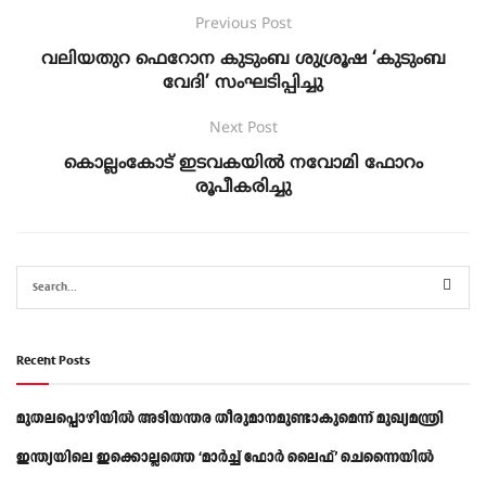
Previous Post
വലിയതുറ ഫെറോന കുടുംബ ശുശ്രൂഷ ‘കുടുംബ
വേദി’ സംഘടിപ്പിച്ചു
Next Post
കൊല്ലംകോട് ഇടവകയിൽ നവോമി ഫോറം
രൂപീകരിച്ചു
Recent Posts
മുതലപ്പൊഴിയിൽ അടിയന്തര തീരുമാനമുണ്ടാകുമെന്ന് മുഖ്യമന്ത്രി
ഇന്ത്യയിലെ ഇക്കൊല്ലത്തെ ‘മാർച്ച് ഫോർ ലൈഫ്’ ചെന്നൈയിൽ