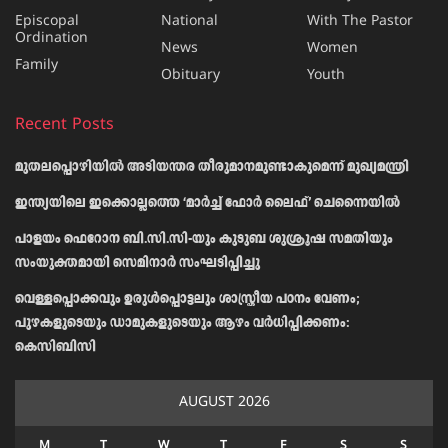
Episcopal
National
With The Pastor
Ordination
News
Women
Family
Obituary
Youth
Recent Posts
മുതലപ്പൊഴിയിൽ അടിയന്തര തീരുമാനമുണ്ടാകുമെന്ന് മുഖ്യമന്ത്രി
ഇന്ത്യയിലെ ഇക്കൊല്ലത്തെ ‘മാർച്ച് ഫോർ ലൈഫ്’ ചെന്നൈയിൽ
പാളയം ഫെറോന ബി.സി.സി-യും കുടുബ ശുശ്രൂഷ സമതിയും
സംയുക്തമായി സെമിനാർ സംഘടിപ്പിച്ചു
വെള്ളപ്പൊക്കവും ഉരുള്‍പ്പൊട്ടലും ശാസ്ത്രീയ പഠനം വേണം;
പുഴകളുടെയും ഡാമുകളുടെയും ആഴം വര്‍ധിപ്പിക്കണം:
കെസിബിസി
AUGUST 2026
M
T
W
T
F
S
S