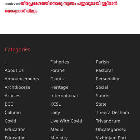
തീരപ്രദേശത്തിനൊരു സ്വന്തം പത്രവുമായി ശ്രീമാന്‍
Sundev
on
യേശുദാസ് വില്യം
Categories
1
Fisheries
Parish
About Us
Forane
Pastoral
Announcements
Giants
Personality
Archdiocese
Heritage
Social
Articles
International
Sports
BCC
KCSL
State
Column
Laity
Theera Desham
Covid
Live With Covid
Trivandrum
Education
Media
Uncategorised
Education
Ministry
Vizhinjam Port