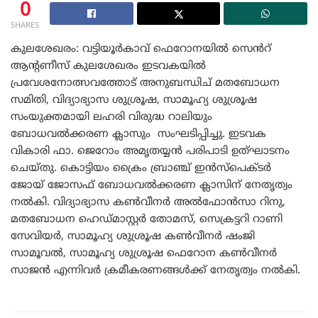
0
SHARES
കുലശേഖരം: വട്ടിയൂർകാവ് ഫെറോനയിൽ സെൻറ്
ആന്റണീസ് കുലശേഖരം ഇടവകയിൽ
പ്രവേശനോത്സവത്തോട് അനുബന്ധിച് മതബോധന
സമിതി, വിദ്യാഭ്യാസ ശുശ്രൂഷ, സാമൂഹ്യ ശുശ്രൂഷ
സംയുക്തമായി ലഹരി വിരുദ്ധ റാലിയും
ബോധവൽക്കരണ ക്ലാസും സംഘടിപ്പിച്ചു. ഇടവക
വികാരി ഫാ. ജെറോം അമൃതയ്യൻ പരിപാടി ഉത്ഘാടനം
ചെയ്തു. കൊട്ടിയം ക്രൈം ബ്രാഞ്ച് ഇൻസ്‌പെക്ടർ
ജോയ് ജോസഫ് ബോധവൽക്കരണ ക്ലാസിന്‌ നേതൃത്വം
നൽകി. വിദ്യാഭ്യാസ കൺവീനർ അൽഫോൻസാ റിനു,
മതബോധന ഹെഡ്മാസ്റ്റർ തോമസ്, സെക്രട്ടറി റാണി
സേവിയർ, സാമൂഹ്യ ശുശ്രൂഷ കൺവീനർ ഷംജി
സാമൂവൽ, സാമൂഹ്യ ശുശ്രൂഷ ഫെറോന കൺവീനർ
സാജൻ എന്നിവർ ക്രമീകരണങ്ങൾക്ക് നേതൃത്വം നൽകി.