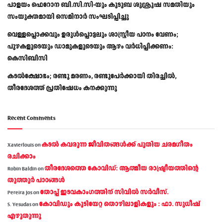
പാളയം ഫെറോന ബി.സി.സി-യും കുടുബ ശുശ്രൂഷ സമതിയും
സംയുക്തമായി സെമിനാർ സംഘടിപ്പിച്ചു
വെള്ളപ്പൊക്കവും ഉരുള്‍പ്പൊട്ടലും ശാസ്ത്രീയ പഠനം വേണം;
പുഴകളുടെയും ഡാമുകളുടെയും ആഴം വര്‍ധിപ്പിക്കണം:
കെസിബിസി
കടൽക്ഷോഭം; രണ്ടു മരണം, രണ്ടുപേർക്കായി തിരച്ചിൽ,
തീരദേശത്ത് പ്രതിഷേധം കനക്കുന്നു
Recent Comments
കടല്‍ കവരുന്ന ജീവിതങ്ങള്‍ക്ക് പുതിയ ചരമഗീതം
Xavierlouis
on
രചിക്കാം
തീരദേശത്തെ കോവിഡ്: ആത്മീയ രാഷ്ട്രീയത്തിന്റെ
Robin Baldin
on
തൂത്തൂര്‍ പാഠങ്ങൾ
തോപ്പ് ഇടവകാംഗത്തിന് സിവിൽ സർവീസ്.
Pereira Jos
on
കോവിഡും കുടിയേറ്റ തൊഴിലാളികളും : ഫാ. സുധീഷ്
S. Yesudas
on
എഴുതുന്നു