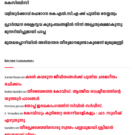
കെസിബിസി
വട്ടിയൂർക്കാവ് ഫെറോന കെ.എൽ.സി.എ-ക്ക് പുതിയ നേതൃത്വം
പ്രാര്‍ത്ഥന ക്രൈസ്തവ കുടുംബങ്ങളില്‍ നിന്ന് അപ്രത്യക്ഷമാകുന്നു:
മുന്നറിയിപ്പുമായി പാപ്പ
മുതലപ്പൊഴിയിൽ അടിയന്തര തീരുമാനമുണ്ടാകുമെന്ന് മുഖ്യമന്ത്രി
Recent Comments
കടല്‍ കവരുന്ന ജീവിതങ്ങള്‍ക്ക് പുതിയ ചരമഗീതം
Xavierlouis
on
രചിക്കാം
തീരദേശത്തെ കോവിഡ്: ആത്മീയ രാഷ്ട്രീയത്തിന്റെ
Robin Baldin
on
തൂത്തൂര്‍ പാഠങ്ങൾ
തോപ്പ് ഇടവകാംഗത്തിന് സിവിൽ സർവീസ്.
Pereira Jos
on
കോവിഡും കുടിയേറ്റ തൊഴിലാളികളും : ഫാ. സുധീഷ്
S. Yesudas
on
എഴുതുന്നു
തീരപ്രദേശത്തിനൊരു സ്വന്തം പത്രവുമായി ശ്രീമാന്‍
Sundev
on