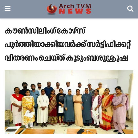
കൗൺസിലിംഗ് കോഴ്സ്
പൂർത്തിയാക്കിയവർക്ക് സർട്ടിഫിക്കറ്റ്
വിതരണം ചെയ്ത് കുടുംബശുശ്രൂഷ