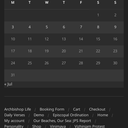
M
T
W
T
F
S
S
1
2
3
4
5
6
7
8
9
10
11
12
13
14
15
16
17
18
19
20
21
22
23
24
25
26
27
28
29
30
31
« Jul
Archbishop Life
Booking Form
Cart
Checkout
Daily Verses
Demo
Episcopal Ordination
Home
My account
Our Beaches, Our Sea: JPS Report
Personality
Shop
Vinimaya
Vizhinjam Protest