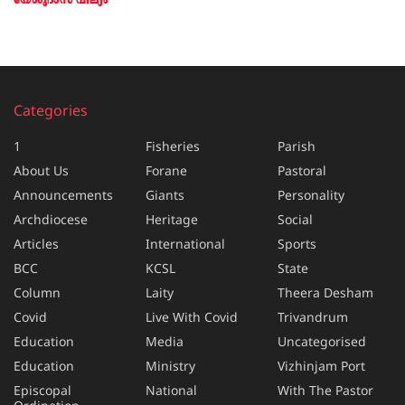
യേശുദാസ് വില്യം
Categories
1
Fisheries
Parish
About Us
Forane
Pastoral
Announcements
Giants
Personality
Archdiocese
Heritage
Social
Articles
International
Sports
BCC
KCSL
State
Column
Laity
Theera Desham
Covid
Live With Covid
Trivandrum
Education
Media
Uncategorised
Education
Ministry
Vizhinjam Port
Episcopal
National
With The Pastor