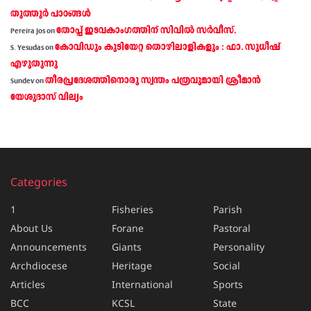
തൂത്തൂര്‍ പാഠങ്ങൾ
തോപ്പ് ഇടവകാംഗത്തിന് സിവിൽ സർവീസ്.
Pereira Jos
on
കോവിഡും കുടിയേറ്റ തൊഴിലാളികളും : ഫാ. സുധീഷ്
S. Yesudas
on
എഴുതുന്നു
തീരപ്രദേശത്തിനൊരു സ്വന്തം പത്രവുമായി ശ്രീമാന്‍
Sundev
on
യേശുദാസ് വില്യം
Categories
1
Fisheries
Parish
About Us
Forane
Pastoral
Announcements
Giants
Personality
Archdiocese
Heritage
Social
Articles
International
Sports
BCC
KCSL
State