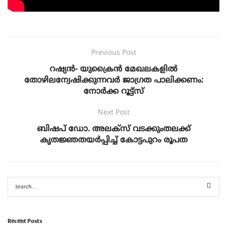
Previous Post
റഷ്യൻ- യുക്രൈൻ മേഖലകളിൽ
തോഴിലന്വേഷിക്കുന്നവർ ജാഗ്രത പാലിക്കണം:
നോർക്ക റൂട്ട്സ്
Next Post
ബിഷപ് ഡോ. അലക്‌സ് വടക്കുംതലക്ക്
കൃതജ്ഞതയര്‍പ്പിച്ച് കോട്ടപുറം രൂപത
Recent Posts