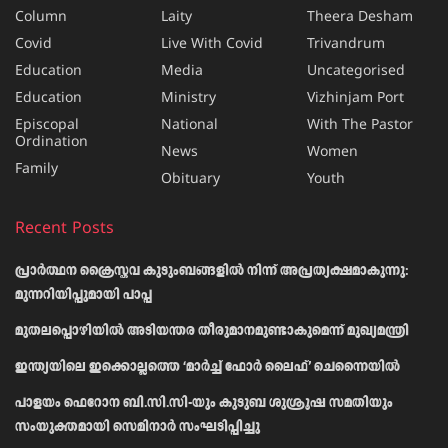
Column
Laity
Theera Desham
Covid
Live With Covid
Trivandrum
Education
Media
Uncategorised
Education
Ministry
Vizhinjam Port
Episcopal
National
With The Pastor
Ordination
News
Women
Family
Obituary
Youth
Recent Posts
പ്രാര്‍ത്ഥന ക്രൈസ്തവ കുടുംബങ്ങളില്‍ നിന്ന് അപ്രത്യക്ഷമാകുന്നു:
മുന്നറിയിപ്പുമായി പാപ്പ
മുതലപ്പൊഴിയിൽ അടിയന്തര തീരുമാനമുണ്ടാകുമെന്ന് മുഖ്യമന്ത്രി
ഇന്ത്യയിലെ ഇക്കൊല്ലത്തെ ‘മാർച്ച് ഫോർ ലൈഫ്’ ചെന്നൈയിൽ
പാളയം ഫെറോന ബി.സി.സി-യും കുടുബ ശുശ്രൂഷ സമതിയും
സംയുക്തമായി സെമിനാർ സംഘടിപ്പിച്ചു