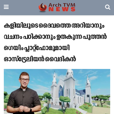
കളിയിലൂടെ ദൈവത്തെ അറിയാനും
വചനം പഠിക്കാനും ഉതകുന്ന പുത്തൻ
ഗെയിം പ്ലാറ്റ്ഫോമുമായി
ഓസ്ട്രേലിയൻ വൈദികൻ