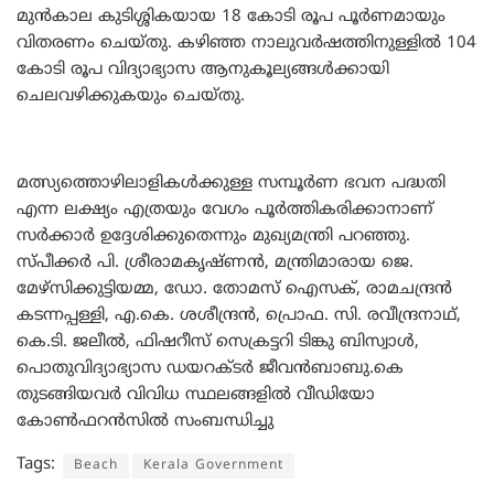
മുൻകാല കുടിശ്ശികയായ 18 കോടി രൂപ പൂർണമായും
വിതരണം ചെയ്തു. കഴിഞ്ഞ നാലുവർഷത്തിനുള്ളിൽ 104
കോടി രൂപ വിദ്യാഭ്യാസ ആനുകൂല്യങ്ങൾക്കായി
ചെലവഴിക്കുകയും ചെയ്തു.
മത്സ്യത്തൊഴിലാളികൾക്കുള്ള സമ്പൂർണ ഭവന പദ്ധതി
എന്ന ലക്ഷ്യം എത്രയും വേഗം പൂർത്തികരിക്കാനാണ്
സർക്കാർ ഉദ്ദേശിക്കുതെന്നും മുഖ്യമന്ത്രി പറഞ്ഞു.
സ്പീക്കർ പി. ശ്രീരാമകൃഷ്ണൻ, മന്ത്രിമാരായ ജെ.
മേഴ്‌സിക്കുട്ടിയമ്മ, ഡോ. തോമസ് ഐസക്, രാമചന്ദ്രൻ
കടന്നപ്പള്ളി, എ.കെ. ശശീന്ദ്രൻ, പ്രൊഫ. സി. രവീന്ദ്രനാഥ്,
കെ.ടി. ജലീൽ, ഫിഷറീസ് സെക്രട്ടറി ടിങ്കു ബിസ്വാൾ,
പൊതുവിദ്യാഭ്യാസ ഡയറക്ടർ ജീവൻബാബു.കെ
തുടങ്ങിയവർ വിവിധ സ്ഥലങ്ങളിൽ വീഡിയോ
കോൺഫറൻസിൽ സംബന്ധിച്ചു
Tags:
Beach
Kerala Government