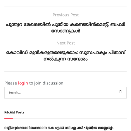
Previous Post
പൂന്തുറ മേഖലയിൽ പുതിയ കണ്ടെയിൻമെന്റ്, ബഫർ
സോണുകൾ
Next Post
കോവിഡ് മുന്‍കരുതലെടുക്കാം: സൂസപാക്യം പിതാവ്
നല്‍കുന്ന സന്ദേശം
Please
login
to join discussion
Recent Posts
വട്ടിയൂർക്കാവ് ഫെറോന കെ.എൽ.സി.എ-ക്ക് പുതിയ നേതൃത്വം