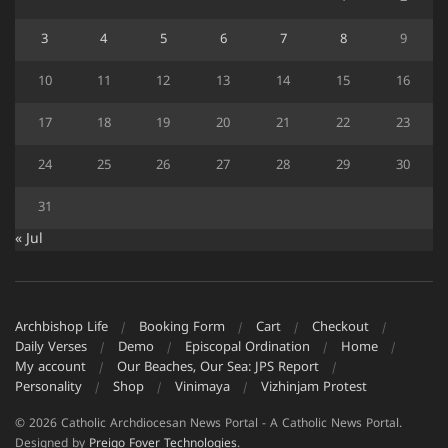
3
4
5
6
7
8
9
10
11
12
13
14
15
16
17
18
19
20
21
22
23
24
25
26
27
28
29
30
31
« Jul
Archbishop Life
Booking Form
Cart
Checkout
Daily Verses
Demo
Episcopal Ordination
Home
My account
Our Beaches, Our Sea: JPS Report
Personality
Shop
Vinimaya
Vizhinjam Protest
© 2026 Catholic Archdiocesan News Portal - A Catholic News Portal.
Designed by
Preigo Fover Technologies
.