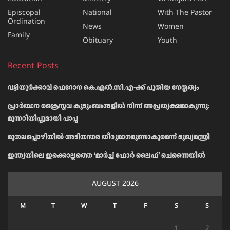
Episcopal
National
With The Pastor
Ordination
News
Women
Family
Obituary
Youth
Recent Posts
വട്ടിയൂർക്കാവ് ഫെറോന കെ.എൽ.സി.എ-ക്ക് പുതിയ നേതൃത്വം
പ്രാര്‍ത്ഥന ക്രൈസ്തവ കുടുംബങ്ങളില്‍ നിന്ന് അപ്രത്യക്ഷമാകുന്നു:
മുന്നറിയിപ്പുമായി പാപ്പ
മുതലപ്പൊഴിയിൽ അടിയന്തര തീരുമാനമുണ്ടാകുമെന്ന് മുഖ്യമന്ത്രി
ഇന്ത്യയിലെ ഇക്കൊല്ലത്തെ ‘മാർച്ച് ഫോർ ലൈഫ്’ ചെന്നൈയിൽ
AUGUST 2026
M
T
W
T
F
S
S
1
2