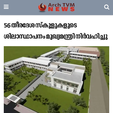
56 തീരദേശ സ്‌കൂളുകളുടെ
ശിലാസ്ഥാപനം മുഖ്യമന്ത്രി നിർവഹിച്ചു