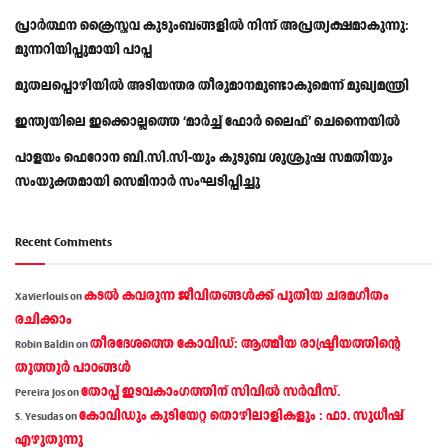
പ്രാര്‍ത്ഥന ക്രൈസ്തവ കുടുംബങ്ങളില്‍ നിന്ന് അപ്രത്യക്ഷമാകുന്നു:
മുന്നറിയിപ്പുമായി പാപ്പ
മുതലപ്പൊഴിയിൽ അടിയന്തര തീരുമാനമുണ്ടാകുമെന്ന് മുഖ്യമന്ത്രി
ഇന്ത്യയിലെ ഇക്കൊല്ലത്തെ ‘മാർച്ച് ഫോർ ലൈഫ്’ ചെന്നൈയിൽ
പാളയം ഫെറോന ബി.സി.സി-യും കുടുബ ശുശ്രൂഷ സമതിയും
സംയുക്തമായി സെമിനാർ സംഘടിപ്പിച്ചു
Recent Comments
കടല്‍ കവരുന്ന ജീവിതങ്ങള്‍ക്ക് പുതിയ ചരമഗീതം
Xavierlouis
on
രചിക്കാം
തീരദേശത്തെ കോവിഡ്: ആത്മീയ രാഷ്ട്രീയത്തിന്റെ
Robin Baldin
on
തൂത്തൂര്‍ പാഠങ്ങൾ
തോപ്പ് ഇടവകാംഗത്തിന് സിവിൽ സർവീസ്.
Pereira Jos
on
കോവിഡും കുടിയേറ്റ തൊഴിലാളികളും : ഫാ. സുധീഷ്
S. Yesudas
on
എഴുതുന്നു