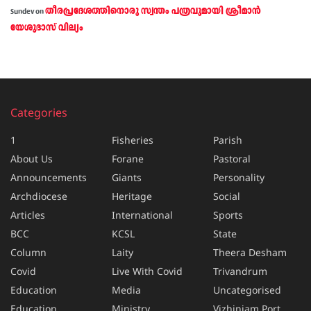
തീരപ്രദേശത്തിനൊരു സ്വന്തം പത്രവുമായി ശ്രീമാന്‍
Sundev
on
യേശുദാസ് വില്യം
Categories
1
Fisheries
Parish
About Us
Forane
Pastoral
Announcements
Giants
Personality
Archdiocese
Heritage
Social
Articles
International
Sports
BCC
KCSL
State
Column
Laity
Theera Desham
Covid
Live With Covid
Trivandrum
Education
Media
Uncategorised
Education
Ministry
Vizhinjam Port