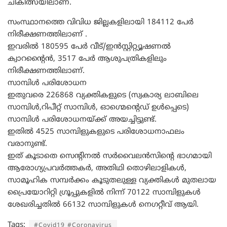
ചികിത്സയിലാണ്.
സംസ്ഥാനത്തെ വിവിധ ജില്ലകളിലായി 184112 പേർ
നിരീക്ഷണത്തിലാണ് .
ഇവരില്‍ 180595 പേർ വീട്/ഇന്‍സ്റ്റിറ്റ്യൂഷണൽ
ക്വാറന്റൈന്‍, 3517 പേർ ആശുപത്രികളിലും
നിരീക്ഷണത്തിലാണ്.
സാമ്പിള്‍ പരിശോധന
ഇതുവരെ 226868 വ്യക്തികളുടെ (സ്വകാര്യ ലാബിലെ
സാമ്പിള്‍,റിപീറ്റ് സാമ്പിള്‍, ഓഗ്മെന്റെഡ് ഉള്‍പ്പെടെ)
സാമ്പിൾ പരിശോധനയ്ക്ക് അയച്ചിട്ടുണ്ട്.
ഇതില്‍ 4525 സാമ്പിളുകളുടെ പരിശോധനാഫലം
വരാനുണ്ട്.
ഇത് കൂടാതെ സെന്റിനൽ സര്‍വൈലന്‍സിന്റെ ഭാഗമായി
ആരോഗ്യപ്രവര്‍ത്തകർ, അതിഥി തൊഴിലാളികള്‍,
സാമൂഹിക സമ്പര്‍ക്കം കൂടുതലുള്ള വ്യക്തികൾ മുതലായ
പ്രൈയോറിറ്റി ഗ്രൂപ്പുകളിൽ നിന്ന് 70122 സാമ്പിളുകൾ
ശേഖരിച്ചതിൽ 66132 സാമ്പിളുകൾ നെഗറ്റീവ് ആയി.
Tags:
#Covid19 #Coronavirus