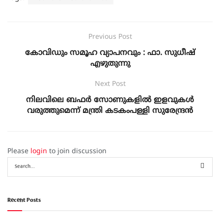
Previous Post
കോവിഡും സമൂഹ വ്യാപനവും : ഫാ. സുധീഷ്
എഴുതുന്നു
Next Post
നിലവിലെ ബഫർ സോണുകളില്‍ ഇളവുകൾ
വരുത്തുമെന്ന് മന്ത്രി കടകംപള്ളി സുരേന്ദ്രന്‍
Please
login
to join discussion
Recent Posts