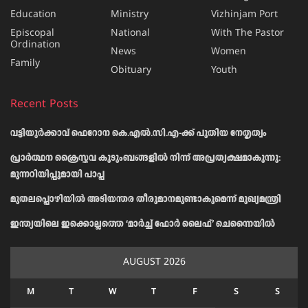
Education
Ministry
Vizhinjam Port
Episcopal
National
With The Pastor
Ordination
News
Women
Family
Obituary
Youth
Recent Posts
വട്ടിയൂർക്കാവ് ഫെറോന കെ.എൽ.സി.എ-ക്ക് പുതിയ നേതൃത്വം
പ്രാര്‍ത്ഥന ക്രൈസ്തവ കുടുംബങ്ങളില്‍ നിന്ന് അപ്രത്യക്ഷമാകുന്നു:
മുന്നറിയിപ്പുമായി പാപ്പ
മുതലപ്പൊഴിയിൽ അടിയന്തര തീരുമാനമുണ്ടാകുമെന്ന് മുഖ്യമന്ത്രി
ഇന്ത്യയിലെ ഇക്കൊല്ലത്തെ ‘മാർച്ച് ഫോർ ലൈഫ്’ ചെന്നൈയിൽ
AUGUST 2026
M
T
W
T
F
S
S