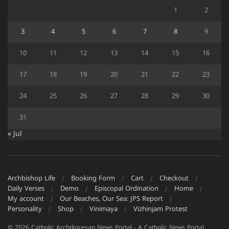
1
2
3
4
5
6
7
8
9
10
11
12
13
14
15
16
17
18
19
20
21
22
23
24
25
26
27
28
29
30
31
« Jul
Archbishop Life
Booking Form
Cart
Checkout
Daily Verses
Demo
Episcopal Ordination
Home
My account
Our Beaches, Our Sea: JPS Report
Personality
Shop
Vinimaya
Vizhinjam Protest
© 2026 Catholic Archdiocesan News Portal - A Catholic News Portal.