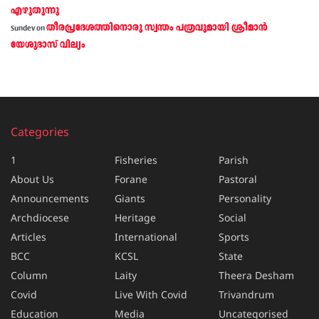
എഴുതുന്നു
തീരപ്രദേശത്തിനൊരു സ്വന്തം പത്രവുമായി ശ്രീമാന്‍
Sundev
on
യേശുദാസ് വില്യം
Categories
1
Fisheries
Parish
About Us
Forane
Pastoral
Announcements
Giants
Personality
Archdiocese
Heritage
Social
Articles
International
Sports
BCC
KCSL
State
Column
Laity
Theera Desham
Covid
Live With Covid
Trivandrum
Education
Media
Uncategorised