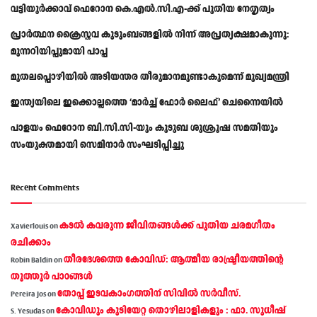
വട്ടിയൂർക്കാവ് ഫെറോന കെ.എൽ.സി.എ-ക്ക് പുതിയ നേതൃത്വം
പ്രാര്‍ത്ഥന ക്രൈസ്തവ കുടുംബങ്ങളില്‍ നിന്ന് അപ്രത്യക്ഷമാകുന്നു:
മുന്നറിയിപ്പുമായി പാപ്പ
മുതലപ്പൊഴിയിൽ അടിയന്തര തീരുമാനമുണ്ടാകുമെന്ന് മുഖ്യമന്ത്രി
ഇന്ത്യയിലെ ഇക്കൊല്ലത്തെ ‘മാർച്ച് ഫോർ ലൈഫ്’ ചെന്നൈയിൽ
പാളയം ഫെറോന ബി.സി.സി-യും കുടുബ ശുശ്രൂഷ സമതിയും
സംയുക്തമായി സെമിനാർ സംഘടിപ്പിച്ചു
Recent Comments
കടല്‍ കവരുന്ന ജീവിതങ്ങള്‍ക്ക് പുതിയ ചരമഗീതം
Xavierlouis
on
രചിക്കാം
തീരദേശത്തെ കോവിഡ്: ആത്മീയ രാഷ്ട്രീയത്തിന്റെ
Robin Baldin
on
തൂത്തൂര്‍ പാഠങ്ങൾ
തോപ്പ് ഇടവകാംഗത്തിന് സിവിൽ സർവീസ്.
Pereira Jos
on
കോവിഡും കുടിയേറ്റ തൊഴിലാളികളും : ഫാ. സുധീഷ്
S. Yesudas
on