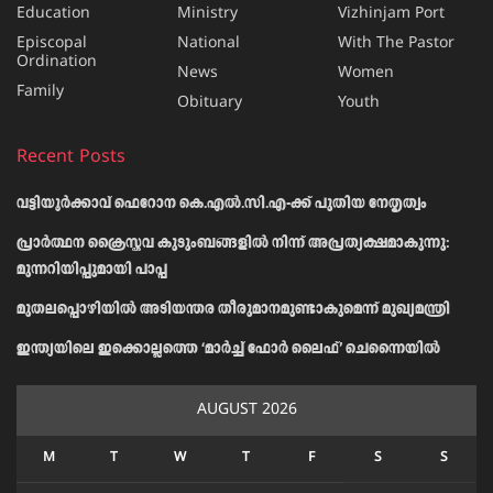
Education
Ministry
Vizhinjam Port
Episcopal
National
With The Pastor
Ordination
News
Women
Family
Obituary
Youth
Recent Posts
വട്ടിയൂർക്കാവ് ഫെറോന കെ.എൽ.സി.എ-ക്ക് പുതിയ നേതൃത്വം
പ്രാര്‍ത്ഥന ക്രൈസ്തവ കുടുംബങ്ങളില്‍ നിന്ന് അപ്രത്യക്ഷമാകുന്നു:
മുന്നറിയിപ്പുമായി പാപ്പ
മുതലപ്പൊഴിയിൽ അടിയന്തര തീരുമാനമുണ്ടാകുമെന്ന് മുഖ്യമന്ത്രി
ഇന്ത്യയിലെ ഇക്കൊല്ലത്തെ ‘മാർച്ച് ഫോർ ലൈഫ്’ ചെന്നൈയിൽ
AUGUST 2026
M
T
W
T
F
S
S