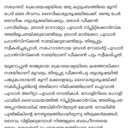
സഗ്രെബ്: ക്രൊയേഷ്യയിലെ ഒരു കുടുംബത്തിലെ മൂന്ന്
പേർ ഒരേ ദിവസം ദൈവീകശുശ്രൂഷയിലേക്ക്. രണ്ടു പേർ
വൈദീക ശുശ്രൂഷയിലേക്കും, ഒരാൾ ഡീക്കൻ
പദവിയിലും. ബ്രദർ റെനാറ്റോ പുഡാർ സ്പ്ലിറ്റ്മക്കാർസ്ക
അതിരൂപതയ്ക്കുവേണ്ടിയും ബ്രദർ മാർക്കോ പുഡാർ
ഫ്രാൻസിസ്ക്കൻ സഭയ്ക്കുവേണ്ടിയും തിരുപ്പട്ടം
സ്വീകരിച്ചപ്പോൾ, സഹോദരനായ ബ്രദർ റോബർട്ട് പുഡാർ
ഫ്രാൻസിസ്ക്കൻ സഭയിലാണ് ഡീക്കൺ പട്ടം സ്വീകരിച്ചത്.
യൂറോപ്പ്യൻ രാജ്യമായ ക്രൊയേഷ്യയിലെ കത്തോലിക്കാ
സഭയിലാണ് മൂവരും തിരുപ്പട്ട ഡീക്കൻപട്ട ശുശ്രൂഷയിൽ
പങ്കുകാരായത്. മൂന്ന് മക്കളെയും ദൈവശുശ്രൂഷയ്ക്ക്
സമർപ്പിച്ചതിന്റെ അഭിമാന നിമിഷത്തിലാണ് ഐവാൻ
പുഡാർ അനിറ്റാ പുഡാർ ദമ്പതികൾ. സോളിനിലെ ഹോളി
ഫാമിലി ദൈവാലയത്തിൽ സ്പ്ലിറ്റ്മക്കാർസ്ക അതിരൂപത
അപ്പസ്തോലിക് അഡ്മിനിസ്ട്രേറ്റർ മോൺ. സെലിമിർ
പുൽജികിന്റെ നേതൃത്വത്തിലായിരുന്നു തിരുക്കർമങ്ങൾ.
ദൈവം വിളിക്കുമ്പോൾ നിങ്ങളുടെ ബലഹീനതയെ