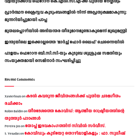
വട്ടിയൂർക്കാവ് ഫെറോന കെ.എൽ.സി.എ-ക്ക് പുതിയ നേതൃത്വം
പ്രാര്‍ത്ഥന ക്രൈസ്തവ കുടുംബങ്ങളില്‍ നിന്ന് അപ്രത്യക്ഷമാകുന്നു:
മുന്നറിയിപ്പുമായി പാപ്പ
മുതലപ്പൊഴിയിൽ അടിയന്തര തീരുമാനമുണ്ടാകുമെന്ന് മുഖ്യമന്ത്രി
ഇന്ത്യയിലെ ഇക്കൊല്ലത്തെ ‘മാർച്ച് ഫോർ ലൈഫ്’ ചെന്നൈയിൽ
പാളയം ഫെറോന ബി.സി.സി-യും കുടുബ ശുശ്രൂഷ സമതിയും
സംയുക്തമായി സെമിനാർ സംഘടിപ്പിച്ചു
Recent Comments
കടല്‍ കവരുന്ന ജീവിതങ്ങള്‍ക്ക് പുതിയ ചരമഗീതം
Xavierlouis
on
രചിക്കാം
തീരദേശത്തെ കോവിഡ്: ആത്മീയ രാഷ്ട്രീയത്തിന്റെ
Robin Baldin
on
തൂത്തൂര്‍ പാഠങ്ങൾ
തോപ്പ് ഇടവകാംഗത്തിന് സിവിൽ സർവീസ്.
Pereira Jos
on
കോവിഡും കുടിയേറ്റ തൊഴിലാളികളും : ഫാ. സുധീഷ്
S. Yesudas
on