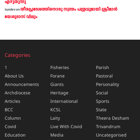
എഴുതുന്നു
തീരപ്രദേശത്തിനൊരു സ്വന്തം പത്രവുമായി ശ്രീമാന്‍
Sundev
on
യേശുദാസ് വില്യം
Categories
1
Fisheries
Parish
About Us
Forane
Pastoral
Announcements
Giants
Personality
Archdiocese
Heritage
Social
Articles
International
Sports
BCC
KCSL
State
Column
Laity
Theera Desham
Covid
Live With Covid
Trivandrum
Education
Media
Uncategorised