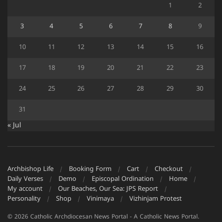
1
2
3
4
5
6
7
8
9
10
11
12
13
14
15
16
17
18
19
20
21
22
23
24
25
26
27
28
29
30
31
« Jul
Archbishop Life
Booking Form
Cart
Checkout
Daily Verses
Demo
Episcopal Ordination
Home
My account
Our Beaches, Our Sea: JPS Report
Personality
Shop
Vinimaya
Vizhinjam Protest
© 2026 Catholic Archdiocesan News Portal - A Catholic News Portal.