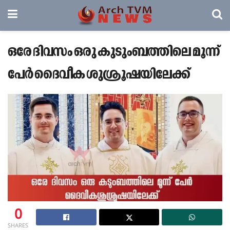
ഒരേ ദിവസം ഒരു കുടുംബത്തിലെ മൂന്ന്
പേർ ദൈവീക ശുശ്രൂഷയിലേക്ക്
0
SHARES