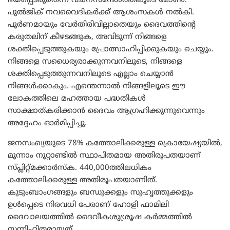
ഭയപ്പെടരുതെന്ന് വചനസന്ദേശത്തിലൂടെ മോൺ.
പുൽജിക് നവവൈദികർക്ക് ആശംസകൾ നൽകി.
പൂർണമായും വേർതിരിവില്ലാതെയും ദൈവത്തിന്റെ
കരുതലിന് കീഴടങ്ങുക, അവിടുന്ന് നിങ്ങളെ
ശക്തിപ്പെടുത്തുകയും പ്രോത്സാഹിപ്പിക്കുകയും ചെയ്യും.
നിങ്ങളെ സധൈര്യരാക്കുന്നവനിലൂടെ, നിങ്ങളെ
ശക്തിപ്പെടുത്തുന്നവനിലൂടെ എല്ലാം ചെയ്യാൻ
നിങ്ങൾക്കാകും. എന്തെന്നാൽ നിങ്ങളിലൂടെ ഈ
ലോകത്തിലെ മഹത്തായ പദ്ധതികൾ
സാക്ഷാത്കരിക്കാൻ ദൈവം ആഗ്രഹിക്കുന്നുവെന്നും
അദ്ദേഹം ഓർമിപ്പിച്ചു.
ജനസംഖ്യയുടെ 78% കത്തോലിക്കരുള്ള ക്രൊയേഷ്യയിൽ,
മൂന്നാം നൂറ്റാണ്ടിൽ സ്ഥാപിതമായ അതിരൂപതയാണ്
സ്പ്ലിറ്റ്മക്കാർസ്ക. 440,000ത്തിലധികം
കത്തോലിക്കരുള്ള അതിരൂപതയാണിത്.
കുടുംബാംഗങ്ങളും ബന്ധുക്കളും സുഹൃത്തുക്കളും
ഉൾപ്പെടെ നിരവധി പേരാണ് ഹോളി ഫാമിലി
ദൈവാലയത്തിൽ ദൈവീകശുശ്രൂഷ കർമ്മത്തിൽ
സന്നിഹിതരായത്.