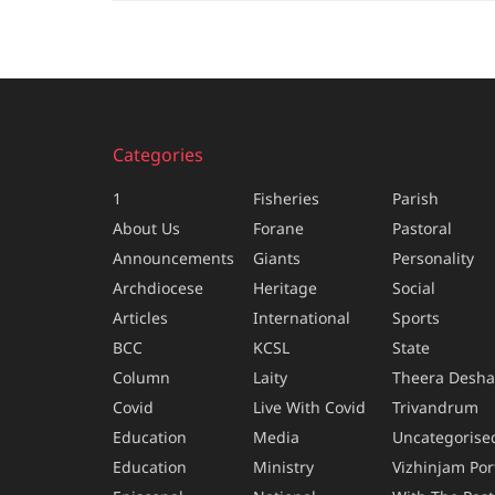
Categories
1
Fisheries
Parish
About Us
Forane
Pastoral
Announcements
Giants
Personality
Archdiocese
Heritage
Social
Articles
International
Sports
BCC
KCSL
State
Column
Laity
Theera Desh
Covid
Live With Covid
Trivandrum
Education
Media
Uncategorise
Education
Ministry
Vizhinjam Por