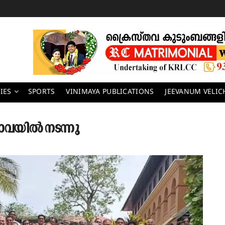
IES
SPORTS
VINIMAYA PUBLICATIONS
JEEVANUM VELI
വയിൽ നടന്നു