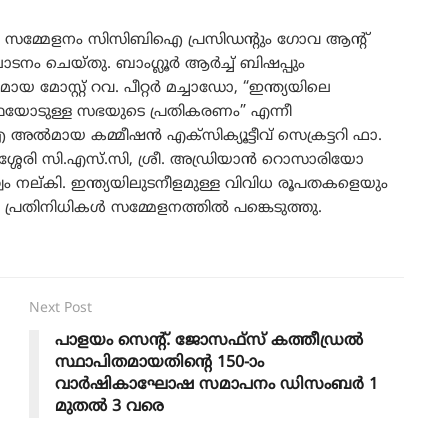
 സമ്മേളനം സിസിബിഐ പ്രസിഡന്റും ഗോവ ആന്റ്
ാടനം ചെയ്തു. ബാംഗ്ലൂർ ആർച്ച് ബിഷപ്പും
്റ്റ് റവ. പീറ്റർ മച്ചാഡോ, “ഇന്ത്യയിലെ
സ്ഥയോടുള്ള സഭയുടെ പ്രതികരണം” എന്നീ
ായ കമ്മീഷൻ എക്‌സിക്യൂട്ടീവ് സെക്രട്ടറി ഫാ.
ശേരി സി.എസ്.സി, ശ്രീ. അഡ്രിയാൻ റൊസാരിയോ
 നല്കി. ഇന്ത്യയിലുടനീളമുള്ള വിവിധ രൂപതകളെയും
 പ്രതിനിധികൾ സമ്മേളനത്തിൽ പങ്കെടുത്തു.
Next Post
പാളയം സെന്റ്. ജോസഫ്സ് കത്തീഡ്രൽ
സ്ഥാപിതമായതിന്റെ 150-ാം
വാർഷികാഘോഷ സമാപനം ഡിസംബർ 1
മുതൽ 3 വരെ