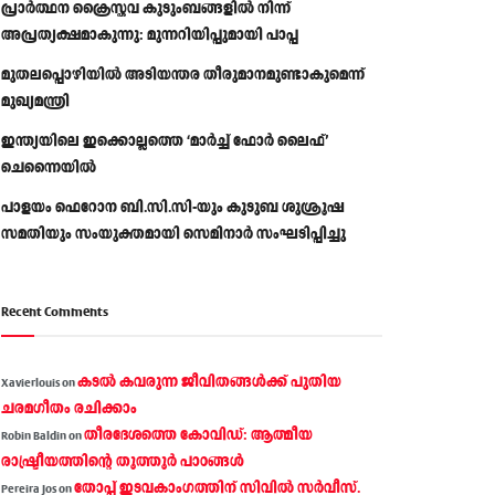
പ്രാര്‍ത്ഥന ക്രൈസ്തവ കുടുംബങ്ങളില്‍ നിന്ന്
അപ്രത്യക്ഷമാകുന്നു: മുന്നറിയിപ്പുമായി പാപ്പ
മുതലപ്പൊഴിയിൽ അടിയന്തര തീരുമാനമുണ്ടാകുമെന്ന്
മുഖ്യമന്ത്രി
ഇന്ത്യയിലെ ഇക്കൊല്ലത്തെ ‘മാർച്ച് ഫോർ ലൈഫ്’
ചെന്നൈയിൽ
പാളയം ഫെറോന ബി.സി.സി-യും കുടുബ ശുശ്രൂഷ
സമതിയും സംയുക്തമായി സെമിനാർ സംഘടിപ്പിച്ചു
Recent Comments
കടല്‍ കവരുന്ന ജീവിതങ്ങള്‍ക്ക് പുതിയ
Xavierlouis
on
ചരമഗീതം രചിക്കാം
തീരദേശത്തെ കോവിഡ്: ആത്മീയ
Robin Baldin
on
രാഷ്ട്രീയത്തിന്റെ തൂത്തൂര്‍ പാഠങ്ങൾ
തോപ്പ് ഇടവകാംഗത്തിന് സിവിൽ സർവീസ്.
Pereira Jos
on