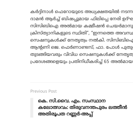
കർദ്ദിനാൾ ഫെറോയുടെ അധ്യക്ഷതയിൽ നടന്ന
ദാമൻ ആർച്ച് ബിഷപ്പുമായ ഫിലിപ്പെ നേരി ഉദ്ഘ
സിസിബിഐ അൽമായ കമ്മീഷൻ ചെയർമാനുമായ മോസ
ക്രിസ്ത്യാനികളുടെ സ്ഥിതി”, “ഇന്നത്തെ അവ
സെഷനുകൾക്ക് നേതൃത്വം നൽകി. സിസിബിഐ അൽമ
ആന്റണി ജെ. ഫെർണാണ്ടസ്, ഫാ. പോൾ പുതുശ്
തുടങ്ങിയവരും വിവിധ സെഷനുകൾക്ക് നേതൃത്വം
പ്രദേശങ്ങളെയും പ്രതിനിധീകരിച്ച് 65 അൽമായ
Previous Post
കെ. സി.വൈ. എം. സംസ്ഥാന
കലോത്സവം: തിരുവനന്തപുരം ലത്തീൻ
അതിരൂപത റണ്ണർ-അപ്പ്