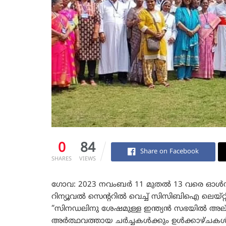
0
84
Share on Facebook
SHARES
VIEWS
ഗോവ: 2023 നവംബർ 11 മുതൽ 13 വരെ ഓൾഡ്
റിന്യൂവൽ സെന്ററിൽ വെച്ച് സിസിബിഐ ലെയ്റ
“സിനഡലിനു ശേഷമുള്ള ഇന്ത്യൻ സഭയിൽ അല്മായര
അർത്ഥവത്തായ ചർച്ചകൾക്കും ഉൾക്കാഴ്ചകൾക