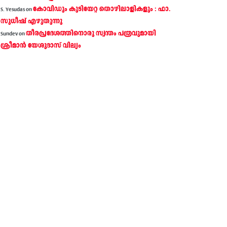
കോവിഡും കുടിയേറ്റ തൊഴിലാളികളും : ഫാ.
S. Yesudas
on
സുധീഷ് എഴുതുന്നു
തീരപ്രദേശത്തിനൊരു സ്വന്തം പത്രവുമായി
Sundev
on
ശ്രീമാന്‍ യേശുദാസ് വില്യം